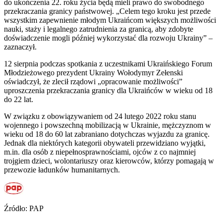
do ukończenia 22. roku życia będą mieli prawo do swobodnego
przekraczania granicy państwowej. „Celem tego kroku jest przede
wszystkim zapewnienie młodym Ukraińcom większych możliwości
nauki, staży i legalnego zatrudnienia za granicą, aby zdobyte
doświadczenie mogli później wykorzystać dla rozwoju Ukrainy” –
zaznaczył.
12 sierpnia podczas spotkania z uczestnikami Ukraińskiego Forum
Młodzieżowego prezydent Ukrainy Wołodymyr Zełenski
oświadczył, że zlecił rządowi „opracowanie możliwości”
uproszczenia przekraczania granicy dla Ukraińców w wieku od 18
do 22 lat.
W związku z obowiązywaniem od 24 lutego 2022 roku stanu
wojennego i powszechną mobilizacją w Ukrainie, mężczyznom w
wieku od 18 do 60 lat zabraniano dotychczas wyjazdu za granicę.
Jednak dla niektórych kategorii obywateli przewidziano wyjątki,
m.in. dla osób z niepełnosprawnościami, ojców z co najmniej
trojgiem dzieci, wolontariuszy oraz kierowców, którzy pomagają w
przewozie ładunków humanitarnych.
Źródło: PAP