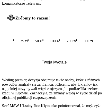
komunikatorze Telegram.
Zróbmy to razem!
25 zł
50 zł
100 zł
200 zł
500 zł
Według premier, decyzja obejmuje także osoby, które z różnych
powodów znalazły się za granicą. „Chcemy, aby Ukraińcy jak
najpełniej utrzymywali więzi z ojczyzną” – podkreśliła szefowa
rządu w Kijowie. Zaznaczyła, że zmiany wejdą w życie dzień po
oficjalnej publikacji rozporządzenia.
Szef MSW Ukrainy Ihor Kłymenko poinformował, że mężczyźni