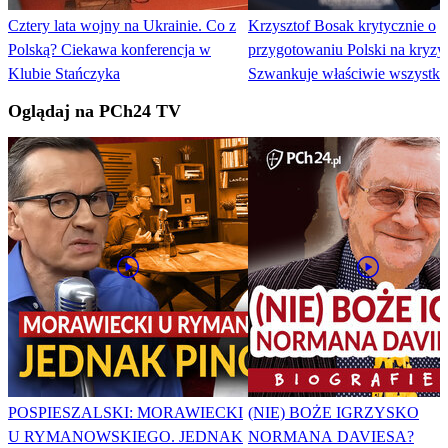
Cztery lata wojny na Ukrainie. Co z
Krzysztof Bosak krytycznie o
Polską? Ciekawa konferencja w
przygotowaniu Polski na kryzy
Klubie Stańczyka
Szwankuje właściwie wszystko
Oglądaj na PCh24 TV
POSPIESZALSKI: MORAWIECKI
(NIE) BOŻE IGRZYSKO
U RYMANOWSKIEGO. JEDNAK
NORMANA DAVIESA?