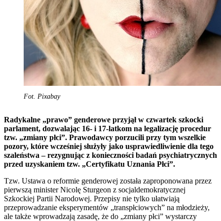
Fot. Pixabay
Radykalne „prawo” genderowe przyjął w czwartek szkocki
parlament, dozwalając 16- i 17-latkom na legalizację procedur
tzw. „zmiany płci”. Prawodawcy porzucili przy tym wszelkie
pozory, które wcześniej służyły jako usprawiedliwienie dla tego
szaleństwa – rezygnując z konieczności badań psychiatrycznych
przed uzyskaniem tzw. „Certyfikatu Uznania Płci”.
Tzw. Ustawa o reformie genderowej została zaproponowana przez
pierwszą minister Nicolę Sturgeon z socjaldemokratycznej
Szkockiej Partii Narodowej. Przepisy nie tylko ułatwiają
przeprowadzanie eksperymentów „transpłciowych” na młodzieży,
ale także wprowadzają zasadę, że do „zmiany płci” wystarczy