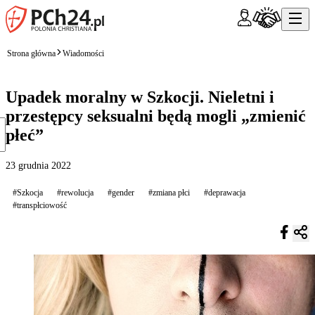
Strona główna
Wiadomości
Upadek moralny w Szkocji. Nieletni i
przestępcy seksualni będą mogli „zmienić
płeć”
23 grudnia 2022
#Szkocja
#rewolucja
#gender
#zmiana płci
#deprawacja
#transpłciowość