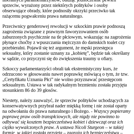
sprzeciw, wyrażony przez niektórych polityków i osoby
obserwujące obrady, które podnosiły okrzyki przeciwko tak
rażącemu pogwałceniu prawa naturalnego.
Przeciwnicy genderowej rewolucji w szkockim prawie podnoszą
zagrożenia związane z prawnym faworyzowaniem osób
zaburzonych psychicznie na tle płciowym, wskazując na zagrożenia
płynące choćby z wpuszczania mężczyzn do damskich toalet czy
przebieralni. Pojawił się też argument, że męski przestępca
seksualny, który zostanie uznany za „kobietę”, będzie tak określany
w sądzie, co przyczyni się do zwiększenia traumy u ofiary.
Szkoccy parlamentarzyści obrali tak ekstremistyczny kurs, że
odrzucono w głosowaniu nawet poprawkę mówiącą o tym, że tzw.
„Certyfikatu Uznania Płci” nie wolno przyznawać przestępcom
seksualnym. Ustawa w tak radykalnym brzmieniu została przyjęta
stosunkiem 86 do 39 głosów.
Niestety, należy zauważyć, że sprzeciw polityków uchodzących za
konserwatywnych przybrał nader miękką formę i nie został oparty
na odwołaniu do prawa naturalnego i Bożego. -
Wszyscy popieramy
poprawę praw osób transpłciowych, ale nigdy nie powinno to
odbywać się kosztem bezpieczeństwa kobiet i dziewcząt oraz ich
ciężko wywalczonych praw. A ustawa Nicoli Sturgeon – w takiej
formie, w jakiej została przyjęta – zagraża ich bezpieczeństwu
–