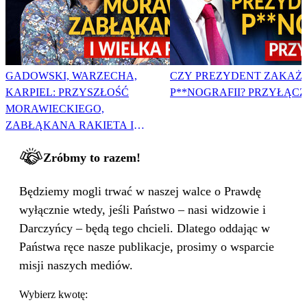
GADOWSKI, WARZECHA,
CZY PREZYDENT ZAKAŻ
KARPIEL: PRZYSZŁOŚĆ
P**NOGRAFII? PRZYŁĄCZ 
MORAWIECKIEGO,
ZABŁĄKANA RAKIETA I
WIELKA PODMIANA
Zróbmy to razem!
Będziemy mogli trwać w naszej walce o Prawdę
wyłącznie wtedy, jeśli Państwo – nasi widzowie i
Darczyńcy – będą tego chcieli. Dlatego oddając w
Państwa ręce nasze publikacje, prosimy o wsparcie
misji naszych mediów.
Wybierz kwotę: