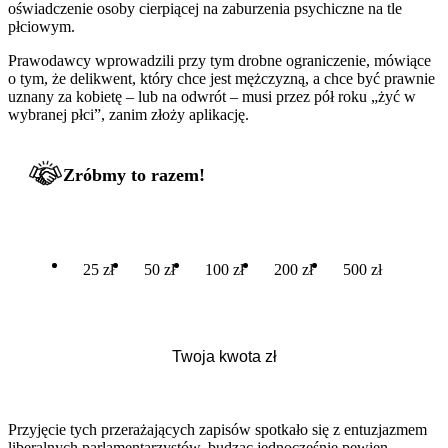
oświadczenie osoby cierpiącej na zaburzenia psychiczne na tle
płciowym.
Prawodawcy wprowadzili przy tym drobne ograniczenie, mówiące
o tym, że delikwent, który chce jest mężczyzną, a chce być prawnie
uznany za kobietę – lub na odwrót – musi przez pół roku „żyć w
wybranej płci”, zanim złoży aplikację.
Zróbmy to razem!
25 zł
50 zł
100 zł
200 zł
500 zł
Przyjęcie tych przerażających zapisów spotkało się z entuzjazmem
liberalnych parlamentarzystów, budząc jednocześnie pewien