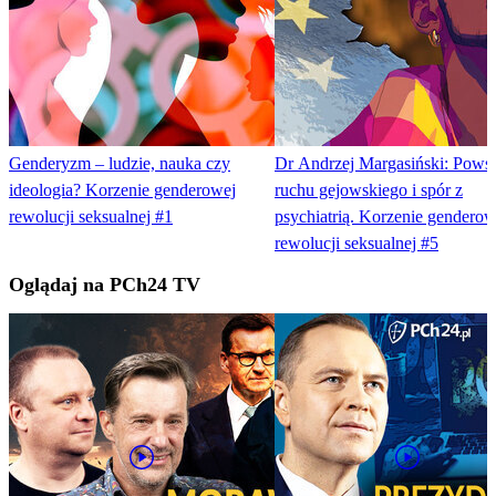
Genderyzm – ludzie, nauka czy
Dr Andrzej Margasiński: Powst
ideologia? Korzenie genderowej
ruchu gejowskiego i spór z
rewolucji seksualnej #1
psychiatrią. Korzenie genderow
rewolucji seksualnej #5
Oglądaj na PCh24 TV