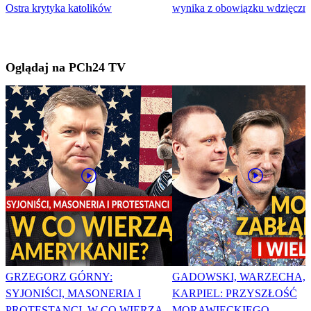
Ostra krytyka katolików
wynika z obowiązku wdzięczno
Oglądaj na PCh24 TV
GRZEGORZ GÓRNY:
GADOWSKI, WARZECHA,
SYJONIŚCI, MASONERIA I
KARPIEL: PRZYSZŁOŚĆ
PROTESTANCI. W CO WIERZĄ
MORAWIECKIEGO,