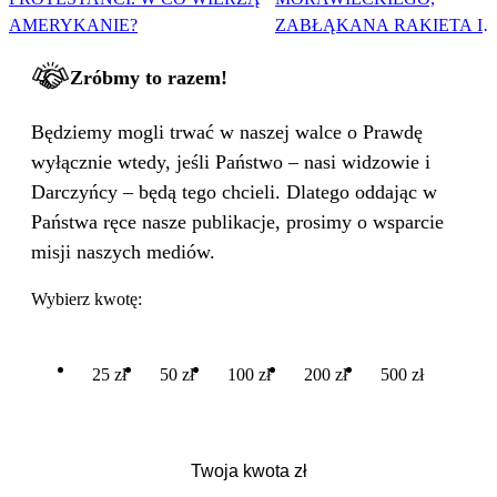
AMERYKANIE?
ZABŁĄKANA RAKIETA I
WIELKA PODMIANA
Zróbmy to razem!
Będziemy mogli trwać w naszej walce o Prawdę
wyłącznie wtedy, jeśli Państwo – nasi widzowie i
Darczyńcy – będą tego chcieli. Dlatego oddając w
Państwa ręce nasze publikacje, prosimy o wsparcie
misji naszych mediów.
Wybierz kwotę:
25 zł
50 zł
100 zł
200 zł
500 zł