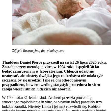
Zdjęcie ilustracyjne, fot. pixabay.com
Thaddeus Daniel Pierce przyszedł na świat 26 lipca 2025 roku.
Został poczęty metodą in vitro w 1994 roku i spędził 30 lat
będąc zamrożonym w laboratorium. Chłopca udało się
uratować, ale niestety dwójka jego rodzeństwa nie miała tyle
szczęścia by się urodzić. I nie są oni odosobnionym
przypadkiem, bowiem według statystyk procedura in vitro
zabija więcej istnień ludzkich niż aborcja.
W 1994 roku 31-letnia Linda Archerd przeszła procedurę
sztucznego zapłodnienia in vitro, w wyniku której powstały trzy
ludzkie zarodki. Niestety Linda i jej mąż rozwiedli się. Kobieta
opłacała koszty przechowywania zarodków, mając nadzieję kiedyś