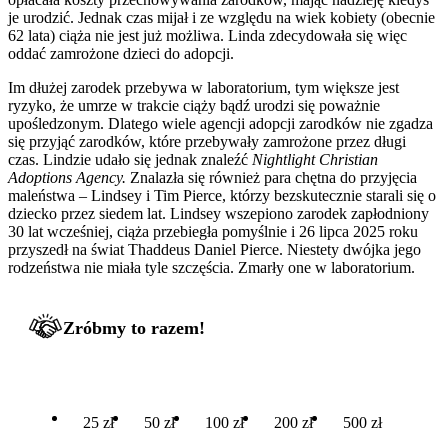
je urodzić. Jednak czas mijał i ze względu na wiek kobiety (obecnie
62 lata) ciąża nie jest już możliwa. Linda zdecydowała się więc
oddać zamrożone dzieci do adopcji.
Im dłużej zarodek przebywa w laboratorium, tym większe jest
ryzyko, że umrze w trakcie ciąży bądź urodzi się poważnie
upośledzonym. Dlatego wiele agencji adopcji zarodków nie zgadza
się przyjąć zarodków, które przebywały zamrożone przez długi
czas. Lindzie udało się jednak znaleźć
Nightlight Christian
Adoptions Agency.
Znalazła się również para chętna do przyjęcia
maleństwa – Lindsey i Tim Pierce, którzy bezskutecznie starali się o
dziecko przez siedem lat. Lindsey wszepiono zarodek zapłodniony
30 lat wcześniej, ciąża przebiegła pomyślnie i 26 lipca 2025 roku
przyszedł na świat Thaddeus Daniel Pierce. Niestety dwójka jego
rodzeństwa nie miała tyle szczęścia. Zmarły one w laboratorium.
Zróbmy to razem!
25 zł
50 zł
100 zł
200 zł
500 zł