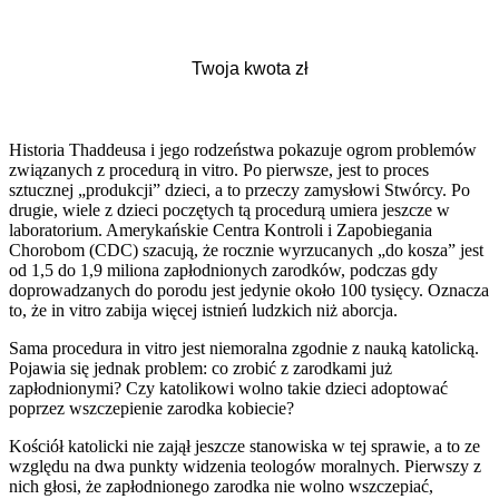
Historia Thaddeusa i jego rodzeństwa pokazuje ogrom problemów
związanych z procedurą in vitro. Po pierwsze, jest to proces
sztucznej „produkcji” dzieci, a to przeczy zamysłowi Stwórcy. Po
drugie, wiele z dzieci poczętych tą procedurą umiera jeszcze w
laboratorium. Amerykańskie Centra Kontroli i Zapobiegania
Chorobom (CDC) szacują, że rocznie wyrzucanych „do kosza” jest
od 1,5 do 1,9 miliona zapłodnionych zarodków, podczas gdy
doprowadzanych do porodu jest jedynie około 100 tysięcy. Oznacza
to, że in vitro zabija więcej istnień ludzkich niż aborcja.
Sama procedura in vitro jest niemoralna zgodnie z nauką katolicką.
Pojawia się jednak problem: co zrobić z zarodkami już
zapłodnionymi? Czy katolikowi wolno takie dzieci adoptować
poprzez wszczepienie zarodka kobiecie?
Kościół katolicki nie zajął jeszcze stanowiska w tej sprawie, a to ze
względu na dwa punkty widzenia teologów moralnych. Pierwszy z
nich głosi, że zapłodnionego zarodka nie wolno wszczepiać,