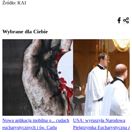
Źródło: KAI
Wybrane dla Ciebie
Nowa aplikacja mobilna o... cudach
USA: wyruszyła Narodowa
eucharystycznych i św. Carlu
Pielgrzymka Eucharystyczna z 