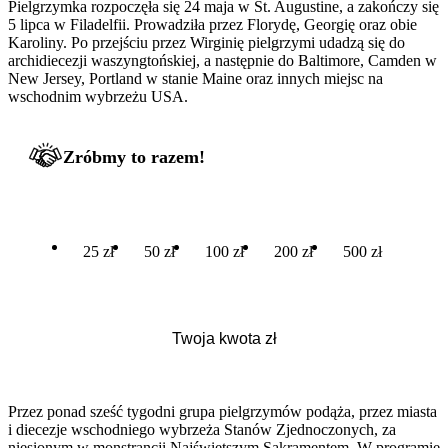
Pielgrzymka rozpoczęła się 24 maja w St. Augustine, a zakończy się
5 lipca w Filadelfii. Prowadziła przez Florydę, Georgię oraz obie
Karoliny. Po przejściu przez Wirginię pielgrzymi udadzą się do
archidiecezji waszyngtońskiej, a następnie do Baltimore, Camden w
New Jersey, Portland w stanie Maine oraz innych miejsc na
wschodnim wybrzeżu USA.
Zróbmy to razem!
25 zł
50 zł
100 zł
200 zł
500 zł
Przez ponad sześć tygodni grupa pielgrzymów podąża, przez miasta
i diecezje wschodniego wybrzeża Stanów Zjednoczonych, za
niesionym w monstrancji Najświętszym Sakramentem. W programie