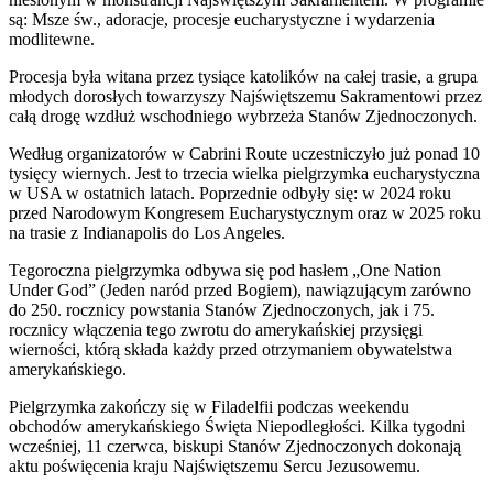
są: Msze św., adoracje, procesje eucharystyczne i wydarzenia
modlitewne.
Procesja była witana przez tysiące katolików na całej trasie, a grupa
młodych dorosłych towarzyszy Najświętszemu Sakramentowi przez
całą drogę wzdłuż wschodniego wybrzeża Stanów Zjednoczonych.
Według organizatorów w Cabrini Route uczestniczyło już ponad 10
tysięcy wiernych. Jest to trzecia wielka pielgrzymka eucharystyczna
w USA w ostatnich latach. Poprzednie odbyły się: w 2024 roku
przed Narodowym Kongresem Eucharystycznym oraz w 2025 roku
na trasie z Indianapolis do Los Angeles.
Tegoroczna pielgrzymka odbywa się pod hasłem „One Nation
Under God” (Jeden naród przed Bogiem), nawiązującym zarówno
do 250. rocznicy powstania Stanów Zjednoczonych, jak i 75.
rocznicy włączenia tego zwrotu do amerykańskiej przysięgi
wierności, którą składa każdy przed otrzymaniem obywatelstwa
amerykańskiego.
Pielgrzymka zakończy się w Filadelfii podczas weekendu
obchodów amerykańskiego Święta Niepodległości. Kilka tygodni
wcześniej, 11 czerwca, biskupi Stanów Zjednoczonych dokonają
aktu poświęcenia kraju Najświętszemu Sercu Jezusowemu.