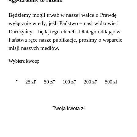
Zróbmy to razem!
Będziemy mogli trwać w naszej walce o Prawdę
wyłącznie wtedy, jeśli Państwo – nasi widzowie i
Darczyńcy – będą tego chcieli. Dlatego oddając w
Państwa ręce nasze publikacje, prosimy o wsparcie
misji naszych mediów.
Wybierz kwotę:
25 zł
50 zł
100 zł
200 zł
500 zł