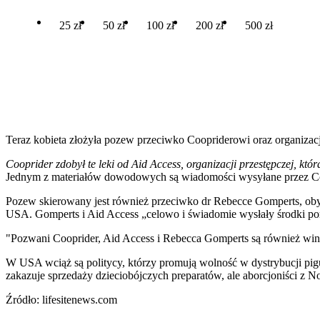
25 zł
50 zł
100 zł
200 zł
500 zł
Teraz kobieta złożyła pozew przeciwko Coopriderowi oraz organizacji
Cooprider zdobył te leki od Aid Access, organizacji przestępczej, któr
Jednym z materiałów dowodowych są wiadomości wysyłane przez Coopri
Pozew skierowany jest również przeciwko dr Rebecce Gomperts, obywa
USA. Gomperts i Aid Access „celowo i świadomie wysłały środki por
"Pozwani Cooprider, Aid Access i Rebecca Gomperts są również win
W USA wciąż są politycy, którzy promują wolność w dystrybucji pig
zakazuje sprzedaży dzieciobójczych preparatów, ale aborcjoniści z No
Źródło: lifesitenews.com