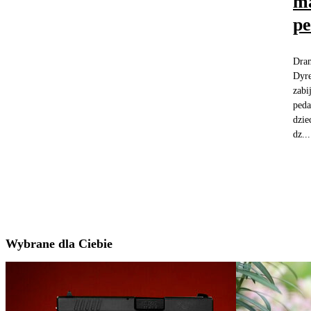
ma
p
Dram
Dyre
zabi
peda
dzie
dz...
Wybrane dla Ciebie