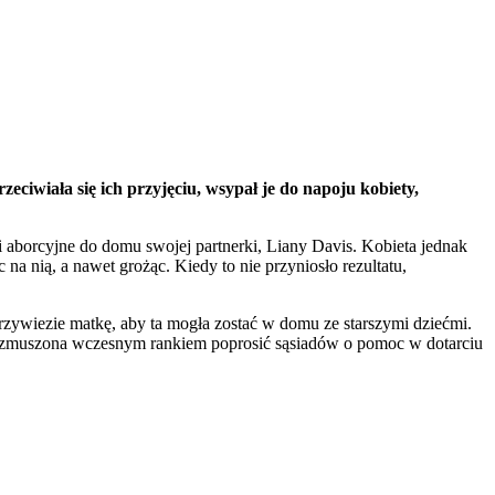
eciwiała się ich przyjęciu, wsypał je do napoju kobiety,
i aborcyjne do domu swojej partnerki, Liany Davis. Kobieta jednak
na nią, a nawet grożąc. Kiedy to nie przyniosło rezultatu,
rzywiezie matkę, aby ta mogła zostać w domu ze starszymi dziećmi.
była zmuszona wczesnym rankiem poprosić sąsiadów o pomoc w dotarciu