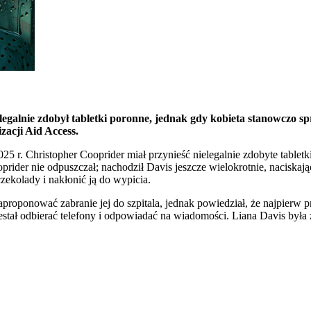
galnie zdobył tabletki poronne, jednak gdy kobieta stanowczo sprz
zacji Aid Access.
5 r. Christopher Cooprider miał przynieść nielegalnie zdobyte tabletk
der nie odpuszczał; nachodził Davis jeszcze wielokrotnie, naciskając 
zekolady i nakłonić ją do wypicia.
roponować zabranie jej do szpitala, jednak powiedział, że najpierw p
 przestał odbierać telefony i odpowiadać na wiadomości. Liana Davis 