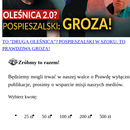
TO "DRUGA OLEŚNICA"? POSPIESZALSKI W SZOKU: TO
PRAWDZIWA GROZA!
Zróbmy to razem!
Będziemy mogli trwać w naszej walce o Prawdę wyłącznie
publikacje, prosimy o wsparcie misji naszych mediów.
Wybierz kwotę:
25 zł
50 zł
100 zł
200 zł
500 zł