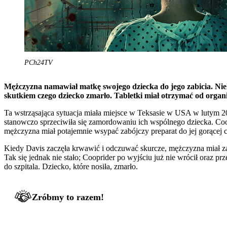
PCh24TV
Mężczyzna namawiał matkę swojego dziecka do jego zabicia. Niele
skutkiem czego dziecko zmarło. Tabletki miał otrzymać od organi
Ta wstrząsająca sytuacja miała miejsce w Teksasie w USA w lutym 202
stanowczo sprzeciwiła się zamordowaniu ich wspólnego dziecka. Coopri
mężczyzna miał potajemnie wsypać zabójczy preparat do jej gorącej c
Kiedy Davis zaczęła krwawić i odczuwać skurcze, mężczyzna miał zap
Tak się jednak nie stało; Cooprider po wyjściu już nie wrócił oraz
do szpitala. Dziecko, które nosiła, zmarło.
Zróbmy to razem!