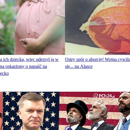
 ich dziecka, więc uderzył ją w
Ostry spór o aborcję! Wojna cywili
na oskarżony o napaść na
się... na Alasce
iecko