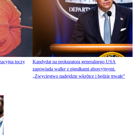
zacyjna toczy
Kandydat na prokuratora generalnego USA
zapowiada walkę z pigułkami aborcyjnymi.
„Zwycięstwo nadejdzie wkrótce i będzie trwałe”