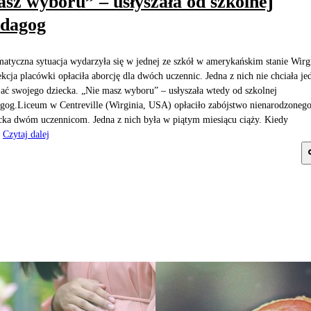
sz wyboru” – usłyszała od szkolnej
edagog
atyczna sytuacja wydarzyła się w jednej ze szkół w amerykańskim stanie Wirg
kcja placówki opłaciła aborcję dla dwóch uczennic. Jedna z nich nie chciała je
jać swojego dziecka. „Nie masz wyboru” – usłyszała wtedy od szkolnej
gog.Liceum w Centreville (Wirginia, USA) opłaciło zabójstwo nienarodzoneg
cka dwóm uczennicom. Jedna z nich była w piątym miesiącu ciąży. Kiedy
Czytaj dalej