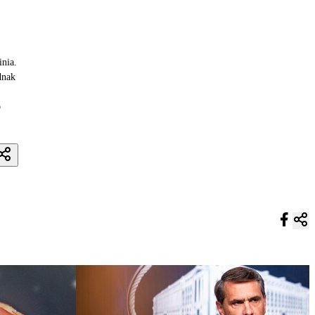
inia.
dnak
o