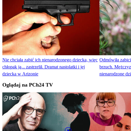
Nie chciała zabić ich nienarodzonego dziecka, więc
Odmówiła zabicia
chłopak ją... zastrzelił. Dramat nastolatki i jej
brzuch. Mężczyz
dziecka w Arizonie
nienarodzone dz
Oglądaj na PCh24 TV