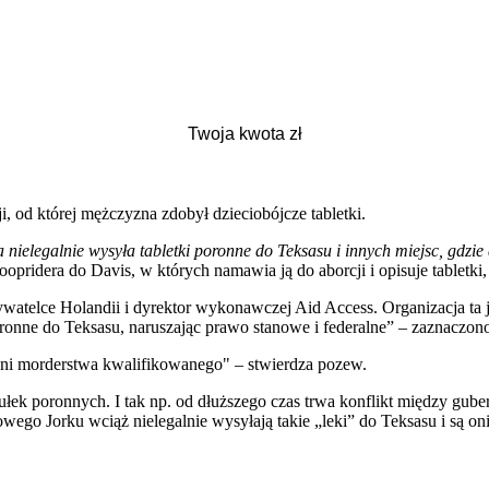
, od której mężczyzna zdobył dzieciobójcze tabletki.
a nielegalnie wysyła tabletki poronne do Teksasu i innych miejsc, gdzie
dera do Davis, w których namawia ją do aborcji i opisuje tabletki, 
telce Holandii i dyrektor wykonawczej Aid Access. Organizacja ta je
onne do Teksasu, naruszając prawo stanowe i federalne” – zaznaczon
ni morderstwa kwalifikowanego" – stwierdza pozew.
ułek poronnych. I tak np. od dłuższego czas trwa konflikt między gu
wego Jorku wciąż nielegalnie wysyłają takie „leki” do Teksasu i są oni