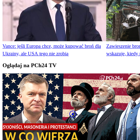
Vance: jeśli Europa chce, może kupować broń dla
Zawieszenie bro
Ukrainy, ale USA tego nie zrobią
wskazuje, kiedy 
Oglądaj na PCh24 TV