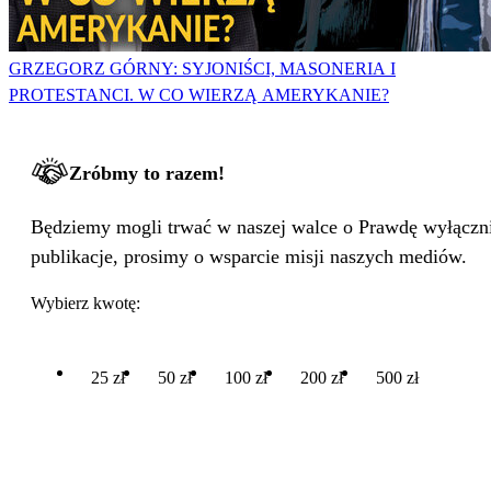
GRZEGORZ GÓRNY: SYJONIŚCI, MASONERIA I
PROTESTANCI. W CO WIERZĄ AMERYKANIE?
Zróbmy to razem!
Będziemy mogli trwać w naszej walce o Prawdę wyłącznie
publikacje, prosimy o wsparcie misji naszych mediów.
Wybierz kwotę:
25 zł
50 zł
100 zł
200 zł
500 zł