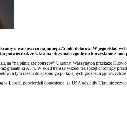
Ukrainy o wartości co najmniej 275 mln dolarów. W jego skład wc
in potwierdził, że Ukraina otrzymała zgodę na korzystanie z min
ią na "najpilniejsze potrzeby" Ukrainy. Waszyngton przekaże Kijowo
raz granatniki AT-4. W skład transzy wszedł też sprzęt chroniący prze
kietów, a tym razem dołączono go po kolejnych groźbach jądrowych ze 
 w Laosie, potwierdził doniesienia, że USA udzieliły Ukrainie zezwo