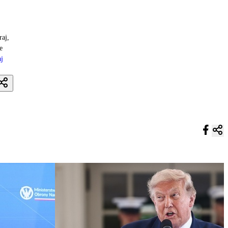
raj,
e
j