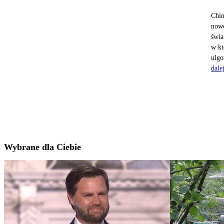
Chin
nowo
świa
w kt
ulgo
dale
Wybrane dla Ciebie