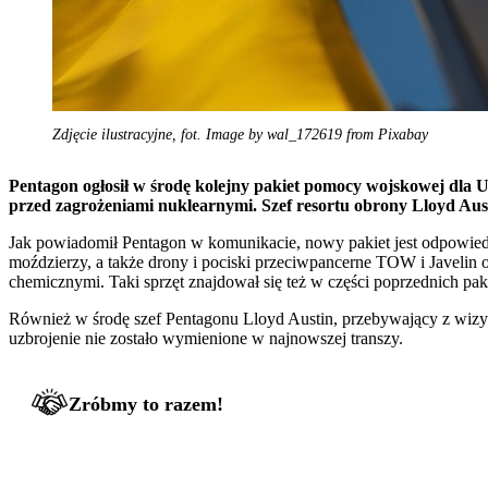
Zdjęcie ilustracyjne, fot. Image by wal_172619 from Pixabay
Pentagon ogłosił w środę kolejny pakiet pomocy wojskowej dla 
przed zagrożeniami nuklearnymi. Szef resortu obrony Lloyd Aust
Jak powiadomił Pentagon w komunikacie, nowy pakiet jest odpowiedz
moździerzy, a także drony i pociski przeciwpancerne TOW i Javelin o
chemicznymi. Taki sprzęt znajdował się też w części poprzednich pa
Również w środę szef Pentagonu Lloyd Austin, przebywający z wizytą
uzbrojenie nie zostało wymienione w najnowszej transzy.
Zróbmy to razem!