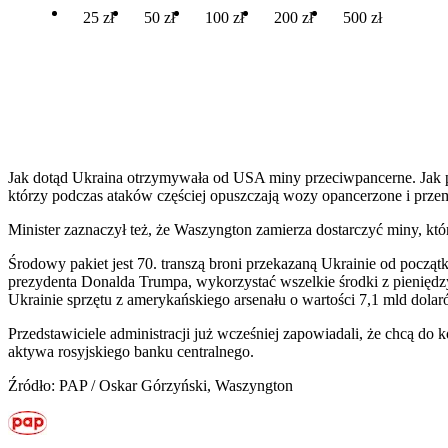
25 zł
50 zł
100 zł
200 zł
500 zł
Jak dotąd Ukraina otrzymywała od USA miny przeciwpancerne. Jak prze
którzy podczas ataków częściej opuszczają wozy opancerzone i przemi
Minister zaznaczył też, że Waszyngton zamierza dostarczyć miny, któ
Środowy pakiet jest 70. transzą broni przekazaną Ukrainie od począt
prezydenta Donalda Trumpa, wykorzystać wszelkie środki z pienięd
Ukrainie sprzętu z amerykańskiego arsenału o wartości 7,1 mld dolar
Przedstawiciele administracji już wcześniej zapowiadali, że chcą d
aktywa rosyjskiego banku centralnego.
Źródło: PAP / Oskar Górzyński, Waszyngton