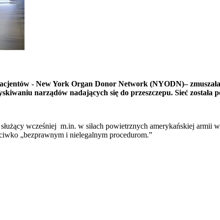
pacjentów - New York Organ Donor Network (NYODN)– zmuszała s
zyskiwaniu narządów nadających się do przeszczepu. Sieć została
ący wcześniej m.in. w siłach powietrznych amerykańskiej armii w Ir
zeciwko „bezprawnym i nielegalnym procedurom.”