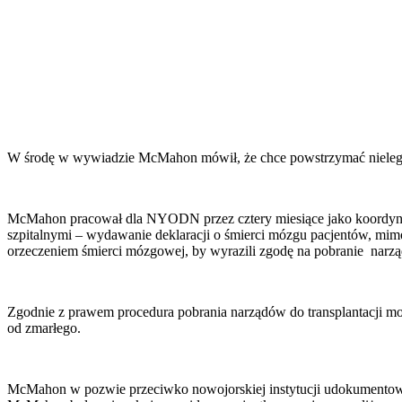
W środę w wywiadzie McMahon mówił, że chce powstrzymać nielegalne 
McMahon pracował dla NYODN przez cztery miesiące jako koordynator 
szpitalnymi – wydawanie deklaracji o śmierci mózgu pacjentów, mi
orzeczeniem śmierci mózgowej, by wyrazili zgodę na pobranie narz
Zgodnie z prawem procedura pobrania narządów do transplantacji moż
od zmarłego.
McMahon w pozwie przeciwko nowojorskiej instytucji udokumentował