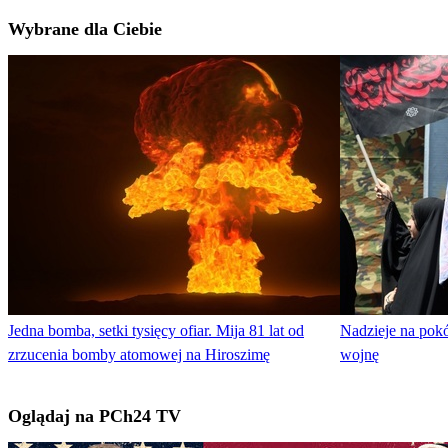
Wybrane dla Ciebie
Jedna bomba, setki tysięcy ofiar. Mija 81 lat od
Nadzieje na pokó
zrzucenia bomby atomowej na Hiroszimę
wojnę
Oglądaj na PCh24 TV