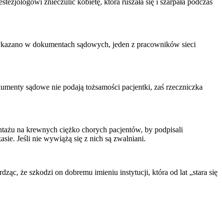
zjologowi znieczulić kobietę, która ruszała się i szarpała podczas
k wykazano w dokumentach sądowych, jeden z pracowników sieci
menty sądowe nie podają tożsamości pacjentki, zaś rzeczniczka
tażu na krewnych ciężko chorych pacjentów, by podpisali
e. Jeśli nie wywiążą się z nich są zwalniani.
ąc, że szkodzi on dobremu imieniu instytucji, która od lat „stara się