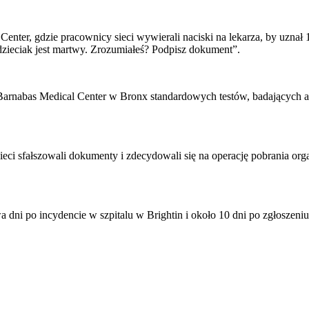
 Center, gdzie pracownicy sieci wywierali naciski na lekarza, by uzna
 dzieciak jest martwy. Zrozumiałeś? Podpisz dokument”.
 Barnabas Medical Center w Bronx standardowych testów, badających 
eci sfałszowali dokumenty i zdecydowali się na operację pobrania or
dni po incydencie w szpitalu w Brightin i około 10 dni po zgłoszeniu