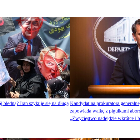
j bledną? Iran szykuje się na długą
Kandydat na prokuratora general
zapowiada walkę z pigułkami abor
„Zwycięstwo nadejdzie wkrótce i b