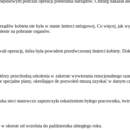
śniowym podczas operacji pobierania narządów. Chirurg nakazał aneste
 narządów kobieta nie była w stanie śmierci mózgowej. Co więcej, ja
lenie na pobranie organów.
i operację, która była powodem przedwczesnej śmierci kobiety. Doku
órzy przechodzą szkolenia w zakresie wywierania emocjonalnego szan
ecjalne plany, określające ile pozwoleń muszą uzyskać w danym czasi
ka sieci stanowczo zaprzeczyła oskarżeniom byłego pracownika, twierdz
w okresie od września do października ubiegłego roku.