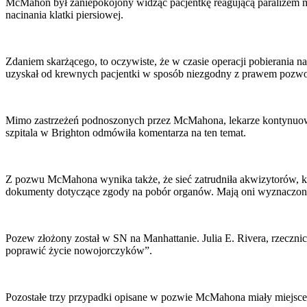
McMahon był zaniepokojony widząc pacjentkę reagującą paraliżem mię
nacinania klatki piersiowej.
Zdaniem skarżącego, to oczywiste, że w czasie operacji pobierania
uzyskał od krewnych pacjentki w sposób niezgodny z prawem pozwo
Mimo zastrzeżeń podnoszonych przez McMahona, lekarze kontynuowal
szpitala w Brighton odmówiła komentarza na ten temat.
Z pozwu McMahona wynika także, że sieć zatrudniła akwizytorów, kt
dokumenty dotyczące zgody na pobór organów. Mają oni wyznaczone sp
Pozew złożony został w SN na Manhattanie. Julia E. Rivera, rzecznicz
poprawić życie nowojorczyków”.
Pozostałe trzy przypadki opisane w pozwie McMahona miały miejsce 