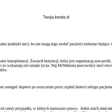
praktyki sieci, bo nie mogą tego zrobić pacjenci rzekomo będący w s
transplantacji. Zarzucił instytucji, która jest organizacją non-prof
mo że wykazują oni oznaki życia. Wg McMahona pracownicy sieci równ
ądów.
e nastąpić dopiero po orzeczeniu przez szpital śmierci mózgu pacjen
 cztery przypadki, w których naruszono prawo. Jeden znich miał mie