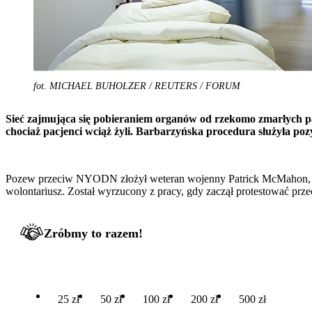
fot. MICHAEL BUHOLZER / REUTERS / FORUM
Sieć zajmująca się pobieraniem organów od rzekomo zmarłych 
chociaż pacjenci wciąż żyli. Barbarzyńska procedura służyła po
Pozew przeciw NYODN złożył weteran wojenny Patrick McMahon, służ
wolontariusz. Został wyrzucony z pracy, gdy zaczął protestować pr
Zróbmy to razem!
25 zł
50 zł
100 zł
200 zł
500 zł