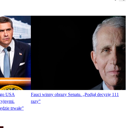
nego USA
Fauci winny obrazy Senatu. „Podjął decyzję 111
cyjnymi.
razy”
ędzie trwałe”