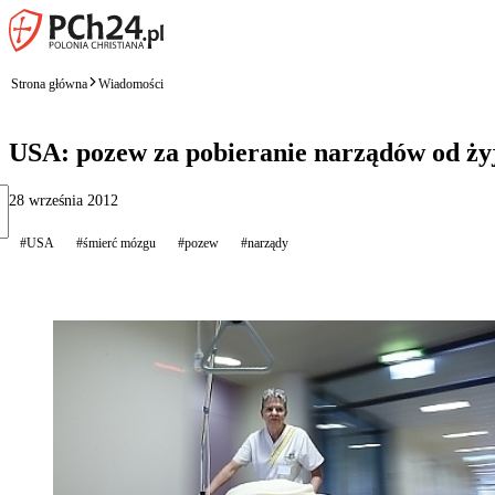
Strona główna
Wiadomości
USA: pozew za pobieranie narządów od ży
28 września 2012
#USA
#śmierć mózgu
#pozew
#narządy