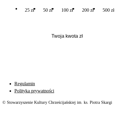
25 zł
50 zł
100 zł
200 zł
500 zł
Regulamin
Polityka prywatności
© Stowarzyszenie Kultury Chrześcijańskiej im. ks. Piotra Skargi