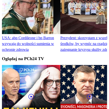
USA: abp Cordileone i bp Barron
Prezydent: skorzystam z wszelk
wzywają do wolności sumienia w
środków, by wymóc na rządzie
ochronie zdrowia
zażegnanie kryzysu służby zdr
Oglądaj na PCh24 TV