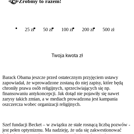
Zróbmy to razem!
25 zł
50 zł
100 zł
200 zł
500 zł
Barack Obama jeszcze przed ostatecznym przyjęciem ustawy
zapowiadał, że wprowadzone zostaną do niej zapisy, które będą
chroniły prawa osób religijnych, sprzeciwiających się np.
finansowaniu antykoncepcji. Jak dotąd nie pojawiły się nawet
zarysy takich zmian, a w mediach prowadzona jest kampania
oszczercza wobec organizacji religijnych.
Szef fundacji Becket – w związku ze stale rosnącą liczbą pozwów -
jest pełen optymizmu. Ma nadzieję, że uda się zakwestionować