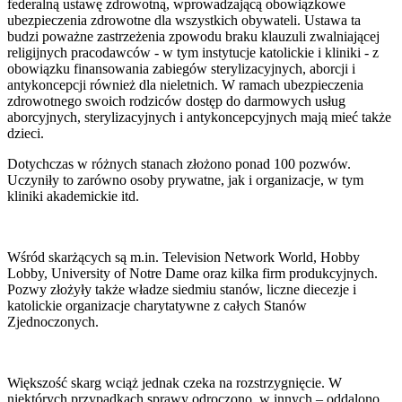
federalną ustawę zdrowotną, wprowadzającą obowiązkowe
ubezpieczenia zdrowotne dla wszystkich obywateli. Ustawa ta
budzi poważne zastrzeżenia zpowodu braku klauzuli zwalniającej
religijnych pracodawców - w tym instytucje katolickie i kliniki - z
obowiązku finansowania zabiegów sterylizacyjnych, aborcji i
antykoncepcji również dla nieletnich. W ramach ubezpieczenia
zdrowotnego swoich rodziców dostęp do darmowych usług
aborcyjnych, sterylizacyjnych i antykoncepcyjnych mają mieć także
dzieci.
Dotychczas w różnych stanach złożono ponad 100 pozwów.
Uczyniły to zarówno osoby prywatne, jak i organizacje, w tym
kliniki akademickie itd.
Wśród skarżących są m.in. Television Network World, Hobby
Lobby, University of Notre Dame oraz kilka firm produkcyjnych.
Pozwy złożyły także władze siedmiu stanów, liczne diecezje i
katolickie organizacje charytatywne z całych Stanów
Zjednoczonych.
Większość skarg wciąż jednak czeka na rozstrzygnięcie. W
niektórych przypadkach sprawy odroczono, w innych – oddalono.