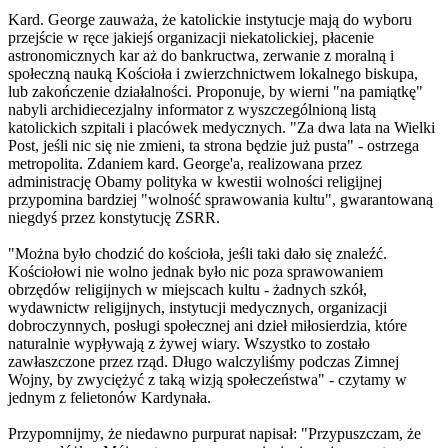
Kard. George zauważa, że katolickie instytucje mają do wyboru
przejście w ręce jakiejś organizacji niekatolickiej, płacenie
astronomicznych kar aż do bankructwa, zerwanie z moralną i
społeczną nauką Kościoła i zwierzchnictwem lokalnego biskupa,
lub zakończenie działalności. Proponuje, by wierni "na pamiątkę"
nabyli archidiecezjalny informator z wyszczególnioną listą
katolickich szpitali i placówek medycznych. "Za dwa lata na Wielki
Post, jeśli nic się nie zmieni, ta strona będzie już pusta" - ostrzega
metropolita. Zdaniem kard. George'a, realizowana przez
administrację Obamy polityka w kwestii wolności religijnej
przypomina bardziej "wolność sprawowania kultu", gwarantowaną
niegdyś przez konstytucję ZSRR.
"Można było chodzić do kościoła, jeśli taki dało się znaleźć.
Kościołowi nie wolno jednak było nic poza sprawowaniem
obrzędów religijnych w miejscach kultu - żadnych szkół,
wydawnictw religijnych, instytucji medycznych, organizacji
dobroczynnych, posługi społecznej ani dzieł miłosierdzia, które
naturalnie wypływają z żywej wiary. Wszystko to zostało
zawłaszczone przez rząd. Długo walczyliśmy podczas Zimnej
Wojny, by zwyciężyć z taką wizją społeczeństwa" - czytamy w
jednym z felietonów Kardynała.
Przypomnijmy, że niedawno purpurat napisał: "Przypuszczam, że