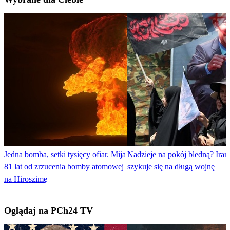
Jedna bomba, setki tysięcy ofiar. Mija
Nadzieje na pokój bledną? Iran
81 lat od zrzucenia bomby atomowej
szykuje się na długą wojnę
na Hiroszimę
Oglądaj na PCh24 TV