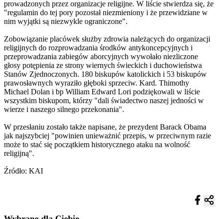
prowadzonych przez organizacje religijne. W liście stwierdza się, że
"regulamin do tej pory pozostał niezmieniony i że przewidziane w
nim wyjątki są niezwykle ograniczone".
Zobowiązanie placówek służby zdrowia należących do organizacji
religijnych do rozprowadzania środków antykoncepcyjnych i
przeprowadzania zabiegów aborcyjnych wywołało niezliczone
głosy potępienia ze strony wiernych świeckich i duchowieństwa
Stanów Zjednoczonych. 180 biskupów katolickich i 53 biskupów
prawosławnych wyraziło głęboki sprzeciw. Kard. Thimothy
Michael Dolan i bp William Edward Lori podziękowali w liście
wszystkim biskupom, którzy "dali świadectwo naszej jedności w
wierze i naszego silnego przekonania".
W przesłaniu zostało także napisane, że prezydent Barack Obama
jak najszybciej "powinien unieważnić przepis, w przeciwnym razie
może to stać się początkiem historycznego ataku na wolność
religijną".
Źródło: KAI
Wybrane dla Ciebie