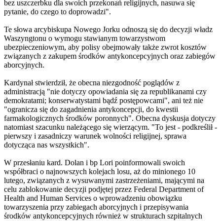
bez uszczerbku dla swoich przekonań religijnych, nasuwa się
pytanie, do czego to doprowadzi".
Te słowa arcybiskupa Nowego Jorku odnoszą się do decyzji władz
Waszyngtonu o wymogu stawianym towarzystwom
ubezpieczeniowym, aby polisy obejmowały także zwrot kosztów
związanych z zakupem środków antykoncepcyjnych oraz zabiegów
aborcyjnych.
Kardynał stwierdził, że obecna niezgodność poglądów z
administracją "nie dotyczy opowiadania się za republikanami czy
demokratami; konserwatystami bądź postępowcami", ani też nie
"ogranicza się do zagadnienia antykoncepcji, do kwestii
farmakologicznych środków poronnych". Obecna dyskusja dotyczy
natomiast szacunku należącego się wierzącym. "To jest - podkreślił -
pierwszy i zasadniczy warunek wolności religijnej, sprawa
dotycząca nas wszystkich".
W przesłaniu kard. Dolan i bp Lori poinformowali swoich
współbraci o najnowszych kolejach losu, aż do minionego 10
lutego, związanych z wysuwanymi zastrzeżeniami, mającymi na
celu zablokowanie decyzji podjętej przez Federal Department of
Health and Human Services o wprowadzeniu obowiązku
towarzyszenia przy zabiegach aborcyjnych i przepisywania
środków antykoncepcyjnych również w strukturach szpitalnych