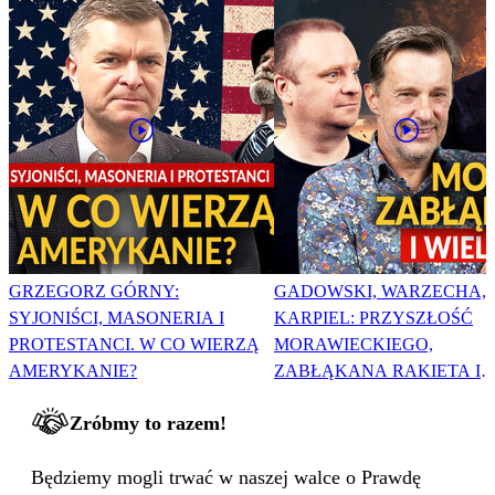
GRZEGORZ GÓRNY:
GADOWSKI, WARZECHA,
SYJONIŚCI, MASONERIA I
KARPIEL: PRZYSZŁOŚĆ
PROTESTANCI. W CO WIERZĄ
MORAWIECKIEGO,
AMERYKANIE?
ZABŁĄKANA RAKIETA I
WIELKA PODMIANA
Zróbmy to razem!
Będziemy mogli trwać w naszej walce o Prawdę