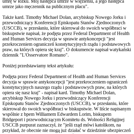
umrę w łóżku. Mój następca umrze w więzieniu, a jego następca
umrze jako męczennik na publicznym placu".
Także kard. Timothy Michael Dolan, arcybiskup Nowego Jorku i
przewodniczący Konferencji Episkopatu Stanów Zjednoczonych
(USCCB), w przesłaniu, które skierował do swoich współbraci w
biskupstwie napisał, że podjęta przez Federal Department of Health
and Human Services decyzja w sprawie antykoncepcji "jest
przekroczeniem ograniczeń konstytucyjnych rządu i podstawowych
praw, na których opiera się kraj". O dokumencie napisał watykański
dziennik "L'Osservatore Romano".
Poniżej przedstawiamy tekst artykułu:
Podjęta przez Federal Department of Health and Human Services
decyzja w sprawie antykoncepcji "jest przekroczeniem ograniczeń
konstytucyjnych naszego rządu i podstawowych praw, na których
opiera się nasz kraj" - napisał kard. Timothy Michael Dolan,
arcybiskup Nowego Jorku i przewodniczący Konferencji
Episkopatu Stanów Zjednoczonych (USCCB), w przesłaniu, które
skierował do swoich współbraci w biskupstwie. W liście napisanym
wspólnie z bpem Williamem Edwardem Lorim, biskupem
Bridgeport i przewodniczącym Komitetu ds. Wolności Religijnej
USCCB purpurat zaznaczył, że "jeśli rząd mówi katolikom, na
przykład, że obecnie nie mogą już działać w dziedzinie ubezpieczeń