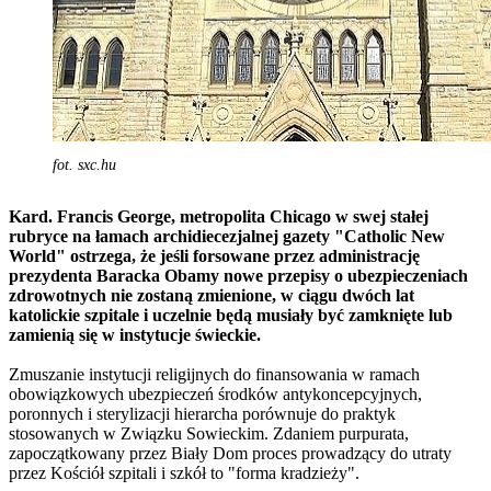
fot. sxc.hu
Kard. Francis George, metropolita Chicago w swej stałej
rubryce na łamach archidiecezjalnej gazety "Catholic New
World" ostrzega, że jeśli forsowane przez administrację
prezydenta Baracka Obamy nowe przepisy o ubezpieczeniach
zdrowotnych nie zostaną zmienione, w ciągu dwóch lat
katolickie szpitale i uczelnie będą musiały być zamknięte lub
zamienią się w instytucje świeckie.
Zmuszanie instytucji religijnych do finansowania w ramach
obowiązkowych ubezpieczeń środków antykoncepcyjnych,
poronnych i sterylizacji hierarcha porównuje do praktyk
stosowanych w Związku Sowieckim. Zdaniem purpurata,
zapoczątkowany przez Biały Dom proces prowadzący do utraty
przez Kościół szpitali i szkół to "forma kradzieży".