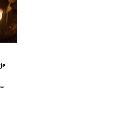
je
onej