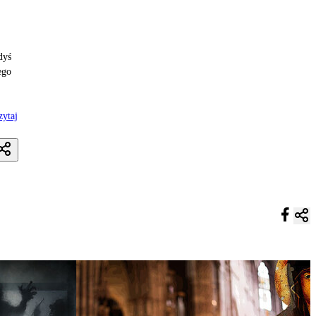
dyś
ego
zytaj