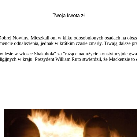
ej Nowiny. Mieszkali oni w kilku odosobnionych osadach na obszarz
encie odnalezienia, jednak w krótkim czasie zmarły. Trwają dalsze p
 w lesie w wiosce Shakahola" za "rażące nadużycie konstytucyjnie g
ligijnych w kraju. Prezydent William Ruto stwierdził, że Mackenzie to 