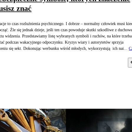
sisz znać
cje to czas rozluźnienia psychicznego. I dobrze – normalny człowiek musi kie
cząć. Źle się jednak dzieje, jeśli ten czas powoduje skutki szkodliwe z duchow
tu widzenia. Przedstawiamy listę wybranych symboli i ruchów, na które trzeba
ać podczas wakacyjnego odpoczynku. Kryzys wiary i autorytetów sprzyja
zeniu się sekt. Dokonując werbunku wśród młodych, wykorzystują ich nai...
C
j