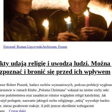
Fotograf: Roman LipczynskiArchiwum: Forum
kty udają religię i uwodzą ludzi. Można 
zpoznać i bronić się przed ich wpływem
esor Robert Ptaszek, badacz ruchów wyznaniowych, podczas prelekcji wygłosz
rszawie w ramach Klubu „Polonia Christiana” wskazał na istotne cechy sekt:
rne podobieństwa oraz zasadnicze różnice względem religii katolickiej. Jak
ażył prelegent, nazwanie jakiegoś ruchu religijnego „sektą” wywołuje bardzo
e, nieraz gwałtowne reakcje. A jeśli jeszcze określenie wzbogacone
nie...
Czytaj dalej