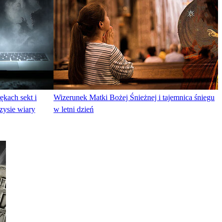
kach sekt i
Wizerunek Matki Bożej Śnieżnej i tajemnica śniegu
zysie wiary
w letni dzień