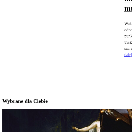
mu
Waka
odpo
punk
uważ
szer
dale
Wybrane dla Ciebie