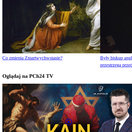
Co zmienia Zmartwychwstanie?
Były biskup angli
przestrzega prze
Oglądaj na PCh24 TV