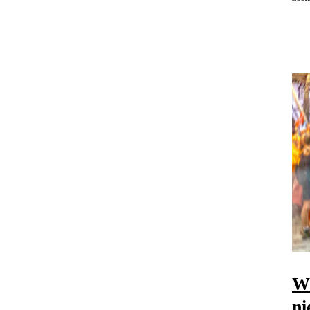
W 
ni