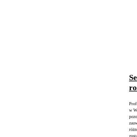
Se
ro
Prof
w Wa
pozo
zauw
różn
zosta