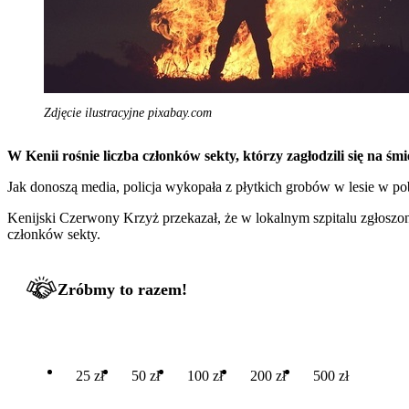
Zdjęcie ilustracyjne pixabay.com
W Kenii rośnie liczba członków sekty, którzy zagłodzili się na ś
Jak donoszą media, policja wykopała z płytkich grobów w lesie w po
Kenijski Czerwony Krzyż przekazał, że w lokalnym szpitalu zgłoszon
członków sekty.
Zróbmy to razem!
25 zł
50 zł
100 zł
200 zł
500 zł