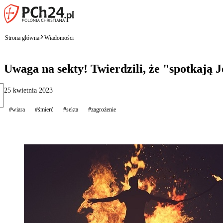
Strona główna
Wiadomości
Uwaga na sekty! Twierdzili, że "spotkają Je
25 kwietnia 2023
#wiara
#śmierć
#sekta
#zagrożenie