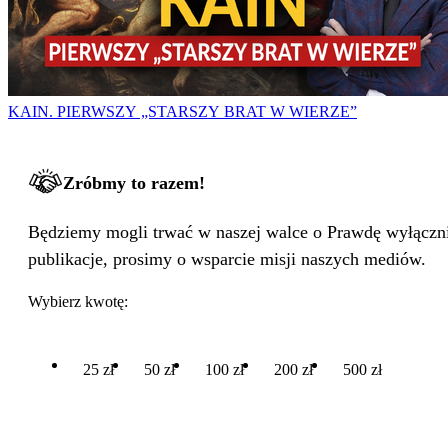
KAIN. PIERWSZY „STARSZY BRAT W WIERZE”
Zróbmy to razem!
Będziemy mogli trwać w naszej walce o Prawdę wyłącznie
publikacje, prosimy o wsparcie misji naszych mediów.
Wybierz kwotę:
25 zł
50 zł
100 zł
200 zł
500 zł