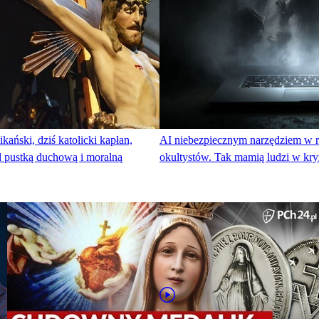
kański, dziś katolicki kapłan,
AI niebezpiecznym narzędziem w rę
d pustką duchową i moralną
okultystów. Tak mamią ludzi w kry