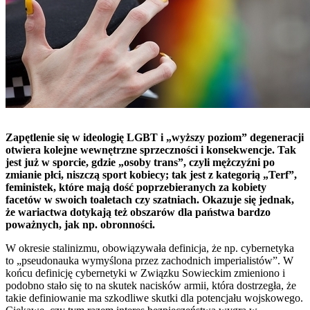
Zapętlenie się w ideologię LGBT i „wyższy poziom” degeneracji
otwiera kolejne wewnętrzne sprzeczności i konsekwencje. Tak
jest już w sporcie, gdzie „osoby trans”, czyli mężczyźni po
zmianie płci, niszczą sport kobiecy; tak jest z kategorią „Terf”,
feministek, które mają dość poprzebieranych za kobiety
facetów w swoich toaletach czy szatniach. Okazuje się jednak,
że wariactwa dotykają też obszarów dla państwa bardzo
poważnych, jak np. obronności.
W okresie stalinizmu, obowiązywała definicja, że np. cybernetyka
to „pseudonauka wymyślona przez zachodnich imperialistów”. W
końcu definicję cybernetyki w Związku Sowieckim zmieniono i
podobno stało się to na skutek nacisków armii, która dostrzegła, że
takie definiowanie ma szkodliwe skutki dla potencjału wojskowego.