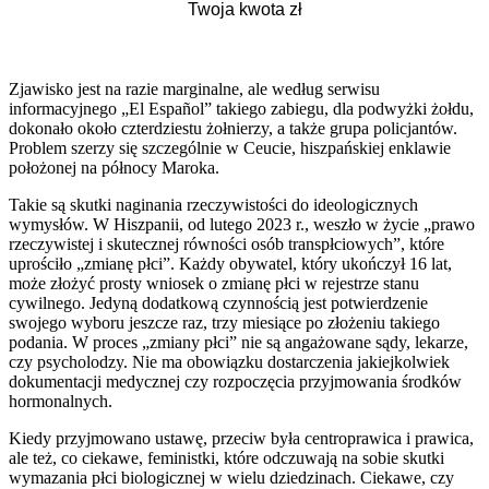
Zjawisko jest na razie marginalne, ale według serwisu
informacyjnego „El Español” takiego zabiegu, dla podwyżki żołdu,
dokonało około czterdziestu żołnierzy, a także grupa policjantów.
Problem szerzy się szczególnie w Ceucie, hiszpańskiej enklawie
położonej na północy Maroka.
Takie są skutki naginania rzeczywistości do ideologicznych
wymysłów. W Hiszpanii, od lutego 2023 r., weszło w życie „prawo
rzeczywistej i skutecznej równości osób transpłciowych”, które
uprościło „zmianę płci”. Każdy obywatel, który ukończył 16 lat,
może złożyć prosty wniosek o zmianę płci w rejestrze stanu
cywilnego. Jedyną dodatkową czynnością jest potwierdzenie
swojego wyboru jeszcze raz, trzy miesiące po złożeniu takiego
podania. W proces „zmiany płci” nie są angażowane sądy, lekarze,
czy psycholodzy. Nie ma obowiązku dostarczenia jakiejkolwiek
dokumentacji medycznej czy rozpoczęcia przyjmowania środków
hormonalnych.
Kiedy przyjmowano ustawę, przeciw była centroprawica i prawica,
ale też, co ciekawe, feministki, które odczuwają na sobie skutki
wymazania płci biologicznej w wielu dziedzinach. Ciekawe, czy