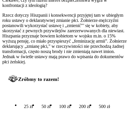
Ciekawe, czy tym razem interes bezpieczeństwa wygra w
konfrontacji z ideologią?
Rzecz dotyczy Hiszpanii i konsekwencji przyjętej tam w ubiegłym
roku ustawy o deklaratywnej zmianie płci. Żołnierze-mężczyźni
postanowili wykorzystać ustawę i „zmienić”’ się w kobiety, aby
skorzystać z pewnych przywilejów zarezerwowanych dla niewiast.
Hiszpania przyznaje bowiem kobietom w wojsku m.in. o 15%
wyższą pensję, co miało przyspieszyć „feminizację armii”. Żołnierze
deklarujący „zmianę płci,” w rzeczywistości nie przechodzą żadnej
transformacji, często noszą brody i nie zmieniają nawet imion.
Jednak w świetle ustawy mają prawo do wpisania do dokumentów
płci żeńskiej.
Zróbmy to razem!
25 zł
50 zł
100 zł
200 zł
500 zł