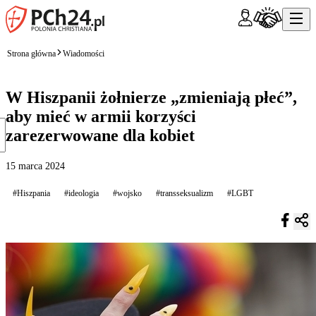
Strona główna
Wiadomości
W Hiszpanii żołnierze „zmieniają płeć”,
aby mieć w armii korzyści
zarezerwowane dla kobiet
15 marca 2024
#Hiszpania
#ideologia
#wojsko
#transseksualizm
#LGBT