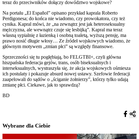
teraz do przeciwników dołączy dowództwo wojskowe?
Na portalu „El Español” opisano przykład kaprala Roberto
Perdigonesa; do końca nie wiadomo, czy prowokatora, czy też
cynika. Kapral mówi, że „na zewnątrz jest jak heteroseksualny
mężczyzna, ale wewnątrz czuje się lesbijką”. Kapral ma teraz
własną sypialnię z łazienką i osobną toaletą, wyższą pensję, ma
prawo nosić długie włosy… Ze źródeł wojskowych wiadomo, że
głównym motywem „zmian płci” są względy finansowe.
Sprzeczności się tu pogłębiają, bo FELGTBI+, czyli główna
hiszpańska federacja gejów, trans, osób biseksualnych i
interseksualnych, wystraszyła się, że akcja wojskowych ośmiesza
ich postulaty i pokazuje absurd nowej ustawy. Szefowie federacji
zaapelowali do sądów o „ściganie żołnierzy”, którzy tylko udają
zmianę płci. Ciekawe, jak to sprawdzą?
BD
Wybrane dla Ciebie