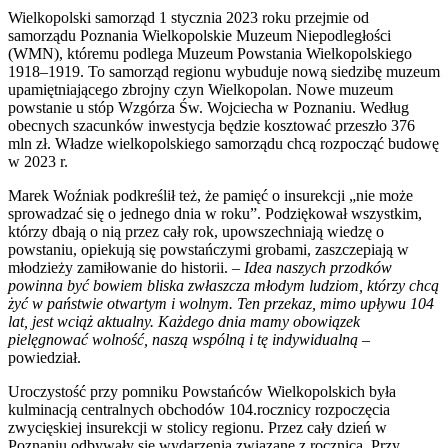
Wielkopolski samorząd 1 stycznia 2023 roku przejmie od
samorządu Poznania Wielkopolskie Muzeum Niepodległości
(WMN), któremu podlega Muzeum Powstania Wielkopolskiego
1918–1919. To samorząd regionu wybuduje nową siedzibę muzeum
upamiętniającego zbrojny czyn Wielkopolan. Nowe muzeum
powstanie u stóp Wzgórza Św. Wojciecha w Poznaniu. Według
obecnych szacunków inwestycja będzie kosztować przeszło 376
mln zł. Władze wielkopolskiego samorządu chcą rozpocząć budowę
w 2023 r.
Marek Woźniak podkreślił też, że pamięć o insurekcji „nie może
sprowadzać się o jednego dnia w roku”. Podziękował wszystkim,
którzy dbają o nią przez cały rok, upowszechniają wiedzę o
powstaniu, opiekują się powstańczymi grobami, zaszczepiają w
młodzieży zamiłowanie do historii. –
Idea naszych przodków
powinna być bowiem bliska zwłaszcza młodym ludziom, którzy chcą
żyć w państwie otwartym i wolnym. Ten przekaz, mimo upływu 104
lat, jest wciąż aktualny. Każdego dnia mamy obowiązek
pielęgnować wolność, naszą wspólną i tę indywidualną
–
powiedział.
Uroczystość przy pomniku Powstańców Wielkopolskich była
kulminacją centralnych obchodów 104.rocznicy rozpoczęcia
zwycięskiej insurekcji w stolicy regionu. Przez cały dzień w
Poznaniu odbywały się wydarzenia związane z rocznicą. Przy