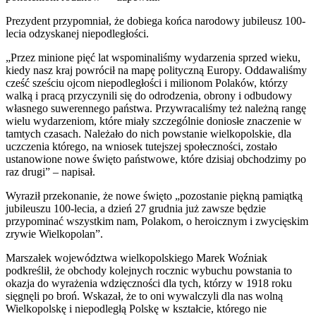
Prezydent przypomniał, że dobiega końca narodowy jubileusz 100-
lecia odzyskanej niepodległości.
„Przez minione pięć lat wspominaliśmy wydarzenia sprzed wieku,
kiedy nasz kraj powrócił na mapę polityczną Europy. Oddawaliśmy
cześć sześciu ojcom niepodległości i milionom Polaków, którzy
walką i pracą przyczynili się do odrodzenia, obrony i odbudowy
własnego suwerennego państwa. Przywracaliśmy też należną rangę
wielu wydarzeniom, które miały szczególnie doniosłe znaczenie w
tamtych czasach. Należało do nich powstanie wielkopolskie, dla
uczczenia którego, na wniosek tutejszej społeczności, zostało
ustanowione nowe święto państwowe, które dzisiaj obchodzimy po
raz drugi” – napisał.
Wyraził przekonanie, że nowe święto „pozostanie piękną pamiątką
jubileuszu 100-lecia, a dzień 27 grudnia już zawsze będzie
przypominać wszystkim nam, Polakom, o heroicznym i zwycięskim
zrywie Wielkopolan”.
Marszałek województwa wielkopolskiego Marek Woźniak
podkreślił, że obchody kolejnych rocznic wybuchu powstania to
okazja do wyrażenia wdzięczności dla tych, którzy w 1918 roku
sięgnęli po broń. Wskazał, że to oni wywalczyli dla nas wolną
Wielkopolskę i niepodległą Polskę w kształcie, którego nie