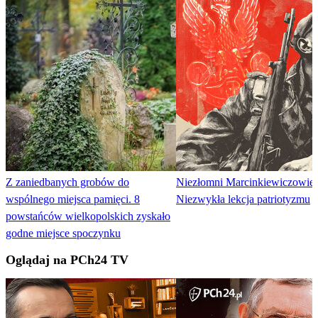
Z zaniedbanych grobów do
Niezłomni Marcinkiewiczowie.
wspólnego miejsca pamięci. 8
Niezwykła lekcja patriotyzmu
powstańców wielkopolskich zyskało
godne miejsce spoczynku
Oglądaj na PCh24 TV