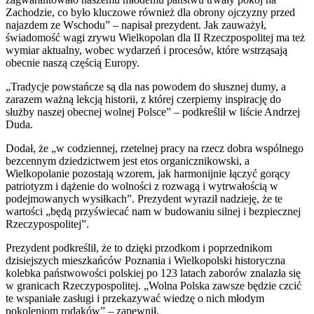
Zachodzie, co było kluczowe również dla obrony ojczyzny przed
najazdem ze Wschodu” – napisał prezydent. Jak zauważył,
świadomość wagi zrywu Wielkopolan dla II Rzeczpospolitej ma też
wymiar aktualny, wobec wydarzeń i procesów, które wstrząsają
obecnie naszą częścią Europy.
„Tradycje powstańcze są dla nas powodem do słusznej dumy, a
zarazem ważną lekcją historii, z której czerpiemy inspirację do
służby naszej obecnej wolnej Polsce” – podkreślił w liście Andrzej
Duda.
Dodał, że „w codziennej, rzetelnej pracy na rzecz dobra wspólnego
bezcennym dziedzictwem jest etos organicznikowski, a
Wielkopolanie pozostają wzorem, jak harmonijnie łączyć gorący
patriotyzm i dążenie do wolności z rozwagą i wytrwałością w
podejmowanych wysiłkach”. Prezydent wyraził nadzieję, że te
wartości „będą przyświecać nam w budowaniu silnej i bezpiecznej
Rzeczypospolitej”.
Prezydent podkreślił, że to dzięki przodkom i poprzednikom
dzisiejszych mieszkańców Poznania i Wielkopolski historyczna
kolebka państwowości polskiej po 123 latach zaborów znalazła się
w granicach Rzeczypospolitej. „Wolna Polska zawsze będzie czcić
te wspaniałe zasługi i przekazywać wiedzę o nich młodym
pokoleniom rodaków” – zapewnił.