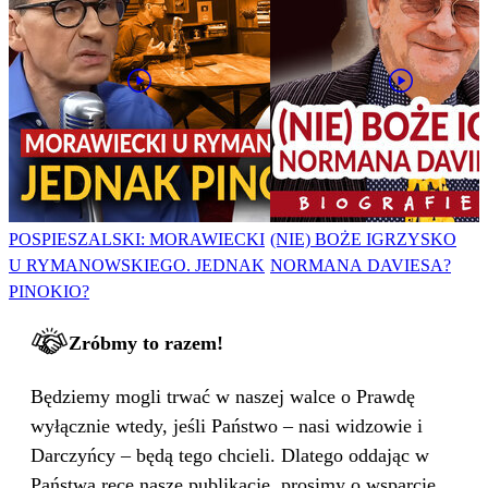
POSPIESZALSKI: MORAWIECKI
(NIE) BOŻE IGRZYSKO
U RYMANOWSKIEGO. JEDNAK
NORMANA DAVIESA?
PINOKIO?
Zróbmy to razem!
Będziemy mogli trwać w naszej walce o Prawdę
wyłącznie wtedy, jeśli Państwo – nasi widzowie i
Darczyńcy – będą tego chcieli. Dlatego oddając w
Państwa ręce nasze publikacje, prosimy o wsparcie