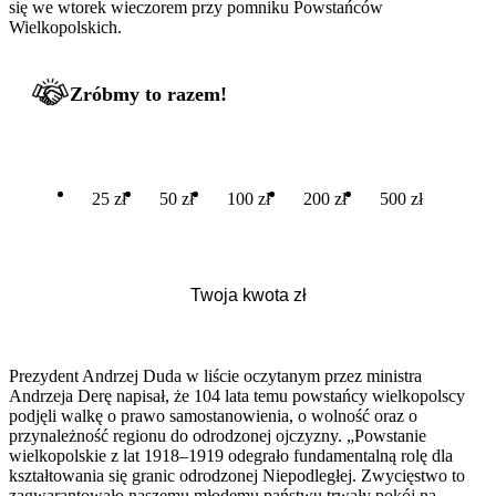
się we wtorek wieczorem przy pomniku Powstańców
Wielkopolskich.
Zróbmy to razem!
25 zł
50 zł
100 zł
200 zł
500 zł
Prezydent Andrzej Duda w liście oczytanym przez ministra
Andrzeja Derę napisał, że 104 lata temu powstańcy wielkopolscy
podjęli walkę o prawo samostanowienia, o wolność oraz o
przynależność regionu do odrodzonej ojczyzny. „Powstanie
wielkopolskie z lat 1918–1919 odegrało fundamentalną rolę dla
kształtowania się granic odrodzonej Niepodległej. Zwycięstwo to
zagwarantowało naszemu młodemu państwu trwały pokój na