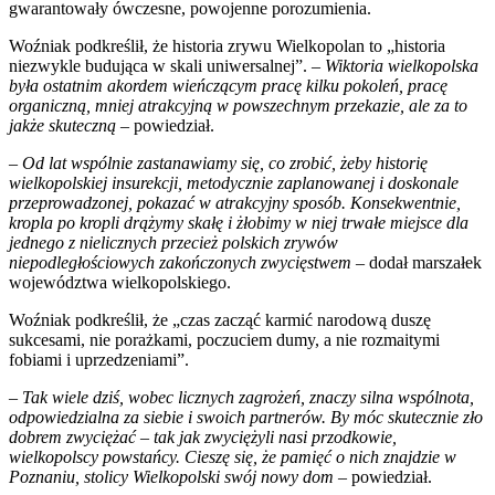
gwarantowały ówczesne, powojenne porozumienia.
Woźniak podkreślił, że historia zrywu Wielkopolan to „historia
niezwykle budująca w skali uniwersalnej”. –
Wiktoria wielkopolska
była ostatnim akordem wieńczącym pracę kilku pokoleń, pracę
organiczną, mniej atrakcyjną w powszechnym przekazie, ale za to
jakże skuteczną
– powiedział.
–
Od lat wspólnie zastanawiamy się, co zrobić, żeby historię
wielkopolskiej insurekcji, metodycznie zaplanowanej i doskonale
przeprowadzonej, pokazać w atrakcyjny sposób. Konsekwentnie,
kropla po kropli drążymy skałę i żłobimy w niej trwałe miejsce dla
jednego z nielicznych przecież polskich zrywów
niepodległościowych zakończonych zwycięstwem
– dodał marszałek
województwa wielkopolskiego.
Woźniak podkreślił, że „czas zacząć karmić narodową duszę
sukcesami, nie porażkami, poczuciem dumy, a nie rozmaitymi
fobiami i uprzedzeniami”.
–
Tak wiele dziś, wobec licznych zagrożeń, znaczy silna wspólnota,
odpowiedzialna za siebie i swoich partnerów. By móc skutecznie zło
dobrem zwyciężać – tak jak zwyciężyli nasi przodkowie,
wielkopolscy powstańcy. Cieszę się, że pamięć o nich znajdzie w
Poznaniu, stolicy Wielkopolski swój nowy dom
– powiedział.