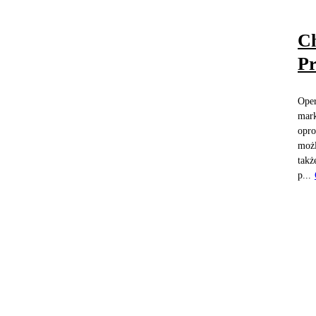
Ch
Pr
Oper
mark
opro
możl
takż
p...