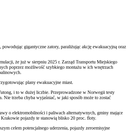
 powodując gigantyczne zatory, paraliżując akcję ewakuacyjną oraz
mulacji, że już w sierpniu 2025 r. Zarząd Transportu Miejskiego
yjnych poprzez możliwość szybkiego montażu w ich wnętrzach
spalinowych.
przygotowując plany ewakuacyjne miast.
Yutong, i to w dużej liczbie. Przeprowadzone w Norwegii testy
a. Nie trzeba chyba wyjaśniać, w jaki sposób może to zostać
awy o elektromobilności i paliwach alternatywnych, gminy mające
akowie pojazdy te stanowią blisko 20 proc. floty.
szym celem potencjalnego uderzenia, pojazdy zeroemisyjne