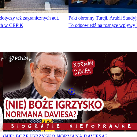
otyczy też zagranicznych aut.
Pakt obronny Turcji, Arabii Saudyjs
ich w CEPiK
To odpowiedź na rosnące wpływy Iz
(NIE) BOŻE IGRZYSKO NORMANA DAVIESA?