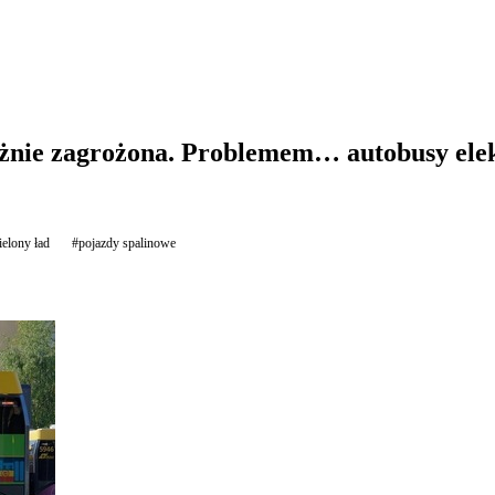
nie zagrożona. Problemem… autobusy ele
ielony ład
#pojazdy spalinowe