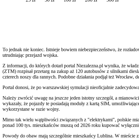
To jednak nie koniec. Istnieje bowiem niebezpieczeństwo, że rozład
utrudniając przejazd wojska.
Z informacji, do których dotarł portal Niezalezna.pl wynika, że wład
(ZTM) rozpisał przetarg na zakup aż 120 autobusów z silnikami die
czterech noszy dla rannych. Podobne działania podjął też Wrocław, 
Portal donosi, że po warszawskiej symulacji nieoficjalnie zadecydo
Należy zwrócić uwagę na jeszcze jeden istotny szczegół, a mianowici
wykazały, że pojazdy te posiadają moduły z kartą SIM, umożliwiające
wykorzystane w razie wojny.
Mimo tak wielu wątpliwości związanych z "elektrykami", polskie mi
ponad 100 tys. mieszkańców muszą od 2026 roku kupować wyłącznie a
Powody do obaw mają szczególnie mieszkańcy Lublina. W mieście zna