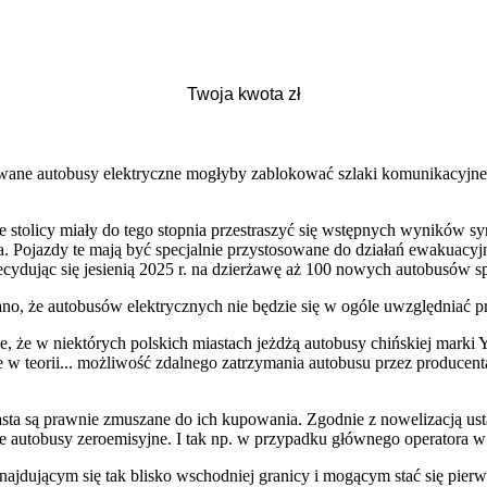
owane autobusy elektryczne mogłyby zablokować szlaki komunikacyjne,
ze stolicy miały do tego stopnia przestraszyć się wstępnych wyników sy
sla. Pojazdy te mają być specjalnie przystosowane do działań ewakuac
decydując się jesienią 2025 r. na dzierżawę aż 100 nowych autobusów 
wano, że autobusów elektrycznych nie będzie się w ogóle uwzględniać 
e, że w niektórych polskich miastach jeżdżą autobusy chińskiej marki 
 w teorii... możliwość zdalnego zatrzymania autobusu przez producent
asta są prawnie zmuszane do ich kupowania. Zgodnie z nowelizacją ust
utobusy zeroemisyjne. I tak np. w przypadku głównego operatora w Kr
jdującym się tak blisko wschodniej granicy i mogącym stać się pierw