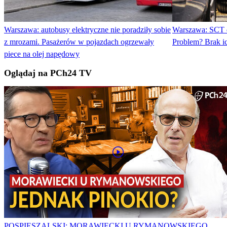
Warszawa: autobusy elektryczne nie poradziły sobie
Warszawa: SCT d
z mrozami. Pasażerów w pojazdach ogrzewały
Problem? Brak 
piece na olej napędowy
Oglądaj na PCh24 TV
POSPIESZALSKI: MORAWIECKI U RYMANOWSKIEGO.