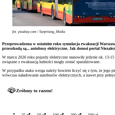
fot. pixabay.com / Surprising_Media
Przeprowadzona w ostatnim roku symulacja ewakuacji Warszawy
przeszkodą są... autobusy elektryczne. Jak donosi portal Niezale
W marcu 2026 roku pojazdy elektryczne stanowiły jedynie ok. 13-1
związane z ewakuacją ludności mogły zostać sparaliżowane.
W przypadku ataku wroga należy bowiem liczyć się z tym, że jego pi
wówczas naładowanie autobusów elektrycznych, a nawet przy pełnych
Zróbmy to razem!
25 zł
50 zł
100 zł
200 zł
500 zł