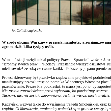
fot.ColinBroug/sxc.hu
W środę ulicami Warszawy przeszła manifestacja zorganizowana
zgromadziła kilka tysięcy osób.
W manifestacji wzięli udział politycy Prawa i Sprawiedliwości z Jaro
"Brońmy swoich praw", "Rodacy! Przestańcie wierzyć oszustowi Tus
mieli również ze sobą czerwone kartki. - Pokażemy je panu premiero
Protest skierowany był przeciwko rządowemu projektowi podniesieni
manifestujący przeszli trasę od pomnika Wincentego Witosa na plac
przemówienie. Prezes PiS podkreślał, że marsz jest po to, by zaprot
Nie została zapowiedziana przed wyborami, bo powiedzmy szczerze: P
Tuskowi: nie, nie została zapomniana. Jeśli nie wierzy, niech wyjdzie,
Kaczyński wezwał także do wyjaśnienia tragedii Smoleńskiej, oraz kr
rządów. Ci liberałowie, zwolennicy wolności są w gruncie rzeczy tej 