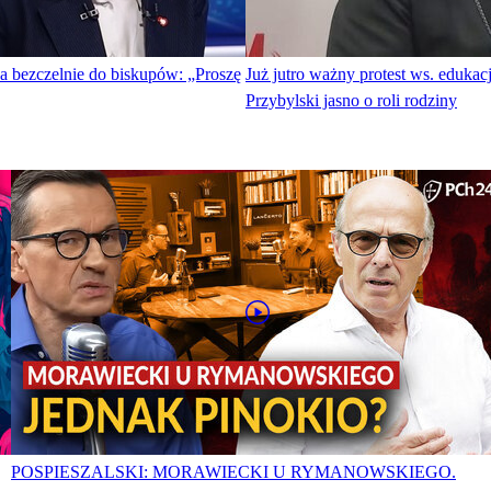
 bezczelnie do biskupów: „Proszę
Już jutro ważny protest ws. edukac
Przybylski jasno o roli rodziny
POSPIESZALSKI: MORAWIECKI U RYMANOWSKIEGO.