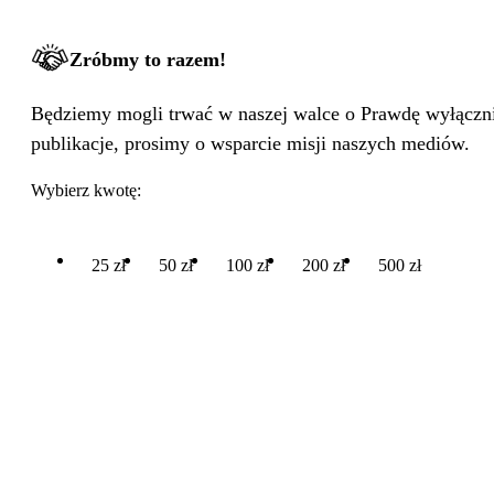
Zróbmy to razem!
Będziemy mogli trwać w naszej walce o Prawdę wyłącznie
publikacje, prosimy o wsparcie misji naszych mediów.
Wybierz kwotę:
25 zł
50 zł
100 zł
200 zł
500 zł