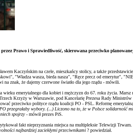
 przez Prawo i Sprawiedliwość, skierowana przeciwko planowanej
sławem Kaczyńskim na czele, mieszkańcy stolicy, a także przedstawicie
kowi", "Władza wasza, bieda nasza", "Ręce precz od emerytur", "NIE
wi na znak, że dajemy czerwone światło dla jego rządu - mówili.
a wieku emerytalnego dla kobiet i mężczyzn do 67. roku życia. Mars
u Trzech Krzyży w Warszawie, pod Kancelarię Prezesa Rady Ministrów
estować przeciwko polityce rządu koalicji PO - PSL. Reformę emerytal
O przegrałaby wybory. (...) Liczono na to, że w Polsce solidarność 
 niech spojrzy
- mówił prezes PiS.
ytykował fakt nieprzyznania miejsca na multipleksie Telewizji Trwam.
wolności najbardziej zaciekłymi przeciwnikami
? powiedział.