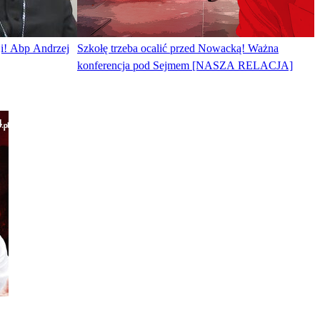
ji! Abp Andrzej
Szkołę trzeba ocalić przed Nowacką! Ważna
konferencja pod Sejmem [NASZA RELACJA]