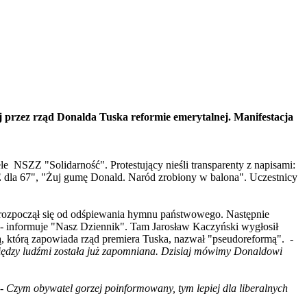
 przez rząd Donalda Tuska reformie emerytalnej. Manifestacja
le NSZZ "Solidarność". Protestujący nieśli transparenty z napisami:
 dla 67", "Żuj gumę Donald. Naród zrobiony w balona". Uczestnicy
z rozpoczął się od odśpiewania hymnu państwowego. Następnie
 - informuje "Nasz Dziennik". Tam Jarosław Kaczyński wygłosił
ną, którą zapowiada rząd premiera Tuska, nazwał "pseudoreformą". -
między ludźmi została już zapomniana. Dzisiaj mówimy Donaldowi
 -
Czym obywatel gorzej poinformowany, tym lepiej dla liberalnych