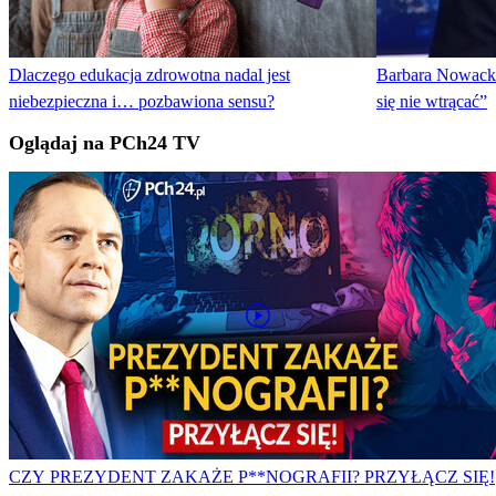
Dlaczego edukacja zdrowotna nadal jest
Barbara Nowacka
niebezpieczna i… pozbawiona sensu?
się nie wtrącać”
Oglądaj na PCh24 TV
CZY PREZYDENT ZAKAŻE P**NOGRAFII? PRZYŁĄCZ SIĘ!