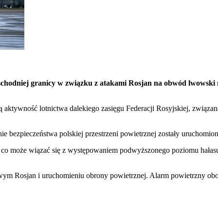
schodniej granicy w związku z atakami Rosjan na obwód lwowski
tywność lotnictwa dalekiego zasięgu Federacji Rosyjskiej, związaną 
e bezpieczeństwa polskiej przestrzeni powietrznej zostały uruchomio
ne, co może wiązać się z występowaniem podwyższonego poziomu hała
 Rosjan i uruchomieniu obrony powietrznej. Alarm powietrzny obowi