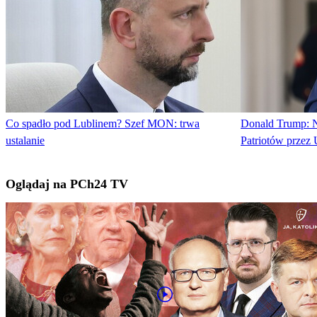
Co spadło pod Lublinem? Szef MON: trwa
Donald Trump: N
ustalanie
Patriotów przez
Oglądaj na PCh24 TV