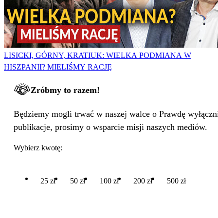
LISICKI, GÓRNY, KRATIUK: WIELKA PODMIANA W
HISZPANII? MIELIŚMY RACJĘ
Zróbmy to razem!
Będziemy mogli trwać w naszej walce o Prawdę wyłącznie
publikacje, prosimy o wsparcie misji naszych mediów.
Wybierz kwotę:
25 zł
50 zł
100 zł
200 zł
500 zł