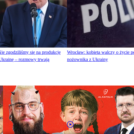
ie zgodziliśmy się na produkcję
Wrocław: kobieta walczy o życie p
 Ukrainę – rozmowy trwają
nożownika z Ukrainy