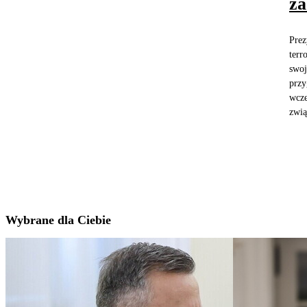
za
Prez
terr
swoj
przy
wcze
zwią
Wybrane dla Ciebie