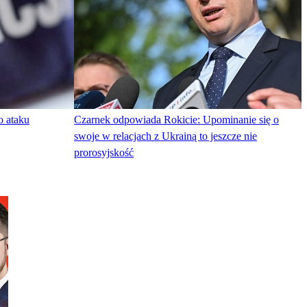
o ataku
Czarnek odpowiada Rokicie: Upominanie się o
swoje w relacjach z Ukrainą to jeszcze nie
prorosyjskość