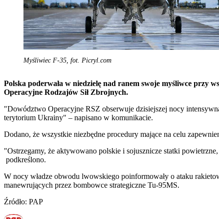
Myśliwiec F-35, fot. Picryl.com
Polska poderwała w niedzielę nad ranem swoje myśliwce przy w
Operacyjne Rodzajów Sił Zbrojnych.
"Dowództwo Operacyjne RSZ obserwuje dzisiejszej nocy intensywną ak
terytorium Ukrainy" – napisano w komunikacie.
Dodano, że wszystkie niezbędne procedury mające na celu zapewnieni
"Ostrzegamy, że aktywowano polskie i sojusznicze statki powietrz
podkreślono.
W nocy władze obwodu lwowskiego poinformowały o ataku rakietowym
manewrujących przez bombowce strategiczne Tu-95MS.
Źródło: PAP