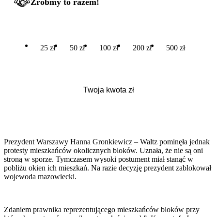
Zróbmy to razem!
25 zł
50 zł
100 zł
200 zł
500 zł
Prezydent Warszawy Hanna Gronkiewicz – Waltz pominęła jednak
protesty mieszkańców okolicznych bloków. Uznała, że nie są oni
stroną w sporze. Tymczasem wysoki postument miał stanąć w
pobliżu okien ich mieszkań. Na razie decyzję prezydent zablokował
wojewoda mazowiecki.
Zdaniem prawnika reprezentującego mieszkańców bloków przy