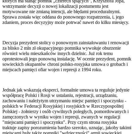
których ma stanąć pomnik „czterech śpiących”, Krzysztofa Jopa,
wstrzymanie decyzji o nowej lokalizacji postumentu jest
motywowane nie zmianą intencji, ale błędami proceduralnymi.
Sprawa została więc oddana do ponownego rozpatrzenia, i, jego
zdaniem, proces decyzyjny może potrwać nawet do kilku miesięcy.
Decyzja prezydent stolicy o ponownym zainstalowaniu i renowacji
za blisko 2 mln zł okupacyjnego pomnika wywołuje oburzenie
również wielu mieszkańców innych dzielnic. Już rok temu
oprotestowali jego ponowną instalację. W ocenie prezydent, pomnik
sowieckich okupantów chroni polsko-rosyjska umowa o grobach i
miejscach pamięci ofiar wojen i represji z 1994 roku.
Jednak jak wskazują eksperci, formalnie umowa ta reguluje jedynie
współpracę Polski i Rosji w ustalaniu, rejestracji, urządzaniu,
zachowaniu i należytym utrzymaniu miejsc pamięci i spoczynku -
polskich w Federacji Rosyjskiej i rosyjskich w Rzeczypospolitej
Polskiej - żołnierzy i osób cywilnych poległych, pomordowanych i
zamęczonych w wyniku wojen i represji, zwanych w regulacji
"miejscami pamięci i spoczynku". Przy czym strona rosyjska
traktuje zapisy porozumienia bardzo szeroko, uznając, jakoby takimi
miejscami były także pomniki "wdzięczności" armii sowieckiej.