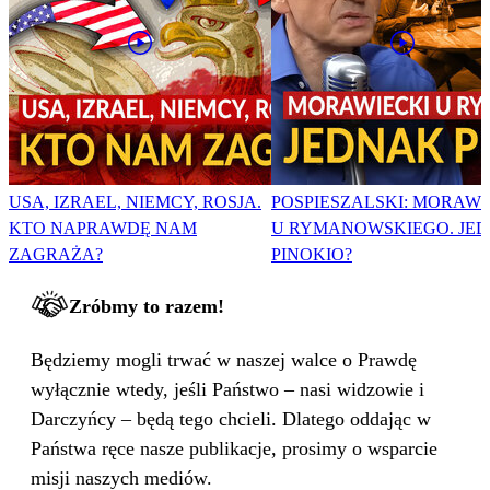
USA, IZRAEL, NIEMCY, ROSJA.
POSPIESZALSKI: MORAWI
KTO NAPRAWDĘ NAM
U RYMANOWSKIEGO. JE
ZAGRAŻA?
PINOKIO?
Zróbmy to razem!
Będziemy mogli trwać w naszej walce o Prawdę
wyłącznie wtedy, jeśli Państwo – nasi widzowie i
Darczyńcy – będą tego chcieli. Dlatego oddając w
Państwa ręce nasze publikacje, prosimy o wsparcie
misji naszych mediów.