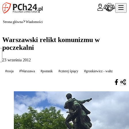
Strona główna
Wiadomości
Warszawski relikt komunizmu w
poczekalni
23 września 2012
#rosja
#Warszawa
#pomnik
#czterej śpiący
#gronkiewicz - waltz