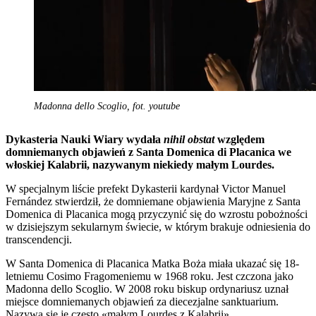
Madonna dello Scoglio, fot. youtube
Dykasteria Nauki Wiary wydała
nihil obstat
względem
domniemanych objawień z Santa Domenica di Placanica we
włoskiej Kalabrii, nazywanym niekiedy małym Lourdes.
W specjalnym liście prefekt Dykasterii kardynał Victor Manuel
Fernández stwierdził, że domniemane objawienia Maryjne z Santa
Domenica di Placanica mogą przyczynić się do wzrostu pobożności
w dzisiejszym sekularnym świecie, w którym brakuje odniesienia do
transcendencji.
W Santa Domenica di Placanica Matka Boża miała ukazać się 18-
letniemu Cosimo Fragomeniemu w 1968 roku. Jest czczona jako
Madonna dello Scoglio. W 2008 roku biskup ordynariusz uznał
miejsce domniemanych objawień za diecezjalne sanktuarium.
Nazywa się je często «małym Lourdes z Kalabrii».