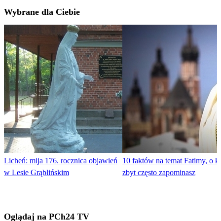
Wybrane dla Ciebie
Licheń: mija 176. rocznica objawień
10 faktów na temat Fatimy, o k
w Lesie Grąblińskim
zbyt często zapominasz
Oglądaj na PCh24 TV