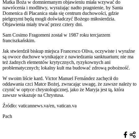
Matka Boża w domniemanym objawieniu miała wzywać do
nawrócenia i modlitwy, wyrażając nadto pragnienie, by Santa
Domenica di Placanica stała się centrum duchowości, gdzie
pielgrzymi będą mogli doświadczyć Bożego miłosierdzia.
Objawienia miały trwać przez cztery dni.
Sam Cosimo Fragomeni został w 1987 roku tercjarzem
franciszkańskim.
Jak stwierdził biskup miejsca Francesco Oliva, oczywiste i wyraźne
są owoce duchowe wynikające z nawiedzania sanktuarium; nie ma
też żadnych elementów krytycznych, ryzykownych ani
problematycznych; lokalny kult ma budować zdrową pobożność.
W swoim liście kard. Victor Manuel Fernández zachęcił do
oddawania czci Matce Bożej, zwracając uwagę, że zawsze należy to
czynić w optyce chrystologicznej, jako że Maryja jest tą, która
zawsze wskazuje na Chrystusa.
Źródło: vaticannews.va/en, vatican.va
Pach