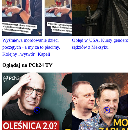
Wyśmiewa mordowanie dzieci
Obłęd w USA. Kursy genderow
poczętych - a my za to płacimy.
sędziów z Meksyku
Kolejny „wytwór” Kapeli
Oglądaj na PCh24 TV