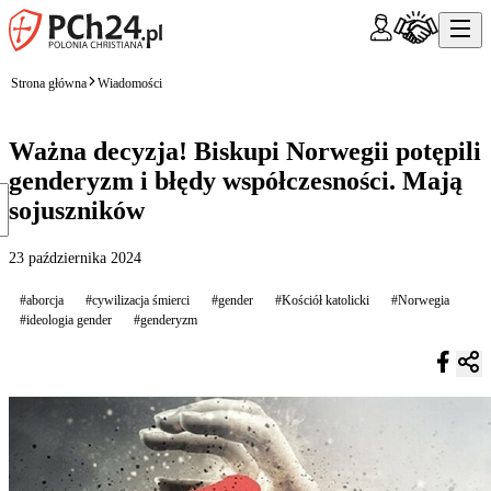
Strona główna
Wiadomości
Ważna decyzja! Biskupi Norwegii potępili
genderyzm i błędy współczesności. Mają
sojuszników
23 października 2024
#aborcja
#cywilizacja śmierci
#gender
#Kościół katolicki
#Norwegia
#ideologia gender
#genderyzm