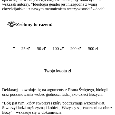
wskazali autorzy. "Ideologia gender jest niezgodna z wiarą
chrześcijańską i z naszym rozumieniem rzeczywistości" - dodali.
Zróbmy to razem!
25 zł
50 zł
100 zł
200 zł
500 zł
Deklaracja powołuje się na argumenty z Pisma Świętego, biologii
oraz poszanowania wobec godności ludzi jako dzieci Bożych.
"Bóg jest tym, który stworzył i który podtrzymuje wszechświat.
Stworzył ludzi mężczyzną i kobietą. Wszyscy są stworzeni na obraz
Boży" - wskazuje się w dokumencie.