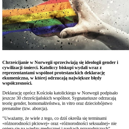
Chrześcijanie w Norwegii sprzeciwiają się ideologii gender i
cywilizacji śmierci. Katoliccy biskupi wydali wraz z
reprezentantami wspólnot protestanckich deklarację
ekumeniczna, w której odrzucają największe błędy
współczesności.
Deklarację oprócz Kościoła katolickiego w Norwegii podpisało
jeszcze 30 chrześcijańskich wspólnot. Sygnatariusze odrzucają
teorię gender, homomałżeństwa, in vitro oraz dzieciobójstwo
prenatalne (tzw. aborcja).
"Uważamy, że wiele z tego, co dziś określa się terminami
«różnorodności płciowej» oraz «różnorodności seksualnej» nie
opiera się na wiedzy medycznej i naukach przyrodniczych" -