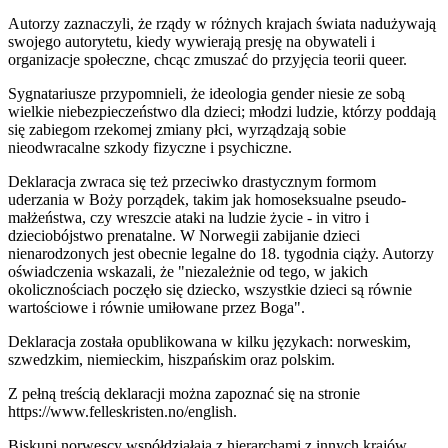
Autorzy zaznaczyli, że rządy w różnych krajach świata nadużywają
swojego autorytetu, kiedy wywierają presję na obywateli i
organizacje społeczne, chcąc zmuszać do przyjęcia teorii queer.
Sygnatariusze przypomnieli, że ideologia gender niesie ze sobą
wielkie niebezpieczeństwo dla dzieci; młodzi ludzie, którzy poddają
się zabiegom rzekomej zmiany płci, wyrządzają sobie
nieodwracalne szkody fizyczne i psychiczne.
Deklaracja zwraca się też przeciwko drastycznym formom
uderzania w Boży porządek, takim jak homoseksualne pseudo-
małżeństwa, czy wreszcie ataki na ludzie życie - in vitro i
dzieciobójstwo prenatalne. W Norwegii zabijanie dzieci
nienarodzonych jest obecnie legalne do 18. tygodnia ciąży. Autorzy
oświadczenia wskazali, że "niezależnie od tego, w jakich
okolicznościach poczęło się dziecko, wszystkie dzieci są równie
wartościowe i równie umiłowane przez Boga".
Deklaracja została opublikowana w kilku językach: norweskim,
szwedzkim, niemieckim, hiszpańskim oraz polskim.
Z pełną treścią deklaracji można zapoznać się na stronie
https://www.felleskristen.no/english.
Biskupi norwescy współdziałają z hierarchami z innych krajów