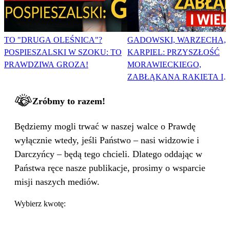
TO "DRUGA OLEŚNICA"?
GADOWSKI, WARZECHA,
POSPIESZALSKI W SZOKU: TO
KARPIEL: PRZYSZŁOŚĆ
PRAWDZIWA GROZA!
MORAWIECKIEGO,
ZABŁĄKANA RAKIETA I
WIELKA PODMIANA
Zróbmy to razem!
Będziemy mogli trwać w naszej walce o Prawdę
wyłącznie wtedy, jeśli Państwo – nasi widzowie i
Darczyńcy – będą tego chcieli. Dlatego oddając w
Państwa ręce nasze publikacje, prosimy o wsparcie
misji naszych mediów.
Wybierz kwotę: