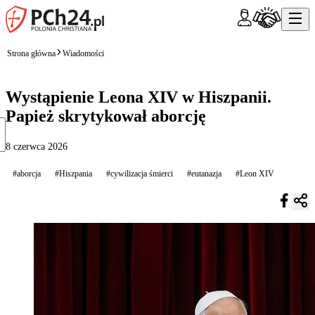
Strona główna
Wiadomości
Wystąpienie Leona XIV w Hiszpanii.
Papież skrytykował aborcję
8 czerwca 2026
#aborcja
#Hiszpania
#cywilizacja śmierci
#eutanazja
#Leon XIV