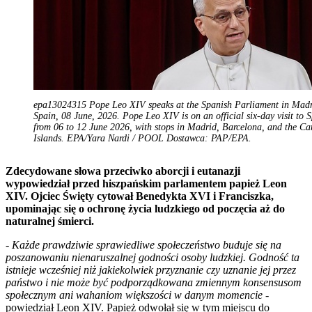
epa13024315 Pope Leo XIV speaks at the Spanish Parliament in Madr
Spain, 08 June, 2026. Pope Leo XIV is on an official six-day visit to 
from 06 to 12 June 2026, with stops in Madrid, Barcelona, and the Ca
Islands. EPA/Yara Nardi / POOL Dostawca: PAP/EPA.
Zdecydowane słowa przeciwko aborcji i eutanazji
wypowiedział przed hiszpańskim parlamentem papież Leon
XIV. Ojciec Święty cytował Benedykta XVI i Franciszka,
upominając się o ochronę życia ludzkiego od poczęcia aż do
naturalnej śmierci.
-
Każde prawdziwie sprawiedliwe społeczeństwo buduje się na
poszanowaniu nienaruszalnej godności osoby ludzkiej. Godność ta
istnieje wcześniej niż jakiekolwiek przyznanie czy uznanie jej przez
państwo i nie może być podporządkowana zmiennym konsensusom
społecznym ani wahaniom większości w danym momencie
-
powiedział Leon XIV. Papież odwołał się w tym miejscu do