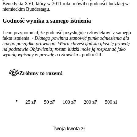
Benedykta XVI, który w 2011 roku mówił o godności ludzkiej w
niemieckim Bundestagu.
Godność wynika z samego istnienia
Leon przypomniał, że godność przysługuje człowiekowi z samego
faktu istnienia. -
Dlatego powinna stanowić punkt odniesienia dla
całego porządku prawnego. Wiara chrześcijańska głosi tę prawdę
na podstawie Objawienia; rozum ludzki może ją rozpoznać jako
wymóg wpisany w prawdę o człowieku
- podkreślił.
Zróbmy to razem!
25 zł
50 zł
100 zł
200 zł
500 zł