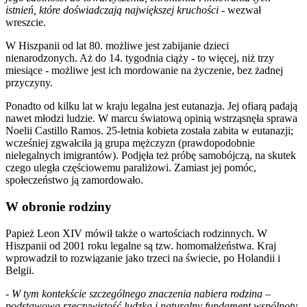
istnień, które doświadczają największej kruchości
- wezwał
wreszcie.
W Hiszpanii od lat 80. możliwe jest zabijanie dzieci
nienarodzonych. Aż do 14. tygodnia ciąży - to więcej, niż trzy
miesiące - możliwe jest ich mordowanie na życzenie, bez żadnej
przyczyny.
Ponadto od kilku lat w kraju legalna jest eutanazja. Jej ofiarą padają
nawet młodzi ludzie. W marcu światową opinią wstrząsnęła sprawa
Noelii Castillo Ramos. 25-letnia kobieta została zabita w eutanazji;
wcześniej zgwałciła ją grupa mężczyzn (prawdopodobnie
nielegalnych imigrantów). Podjęła też próbę samobójczą, na skutek
czego uległa częściowemu paraliżowi. Zamiast jej pomóc,
społeczeństwo ją zamordowało.
W obronie rodziny
Papież Leon XIV mówił także o wartościach rodzinnych. W
Hiszpanii od 2001 roku legalne są tzw. homomałżeństwa. Kraj
wprowadził to rozwiązanie jako trzeci na świecie, po Holandii i
Belgii.
-
W tym kontekście szczególnego znaczenia nabiera rodzina –
podstawowa rzeczywistość ludzka i naturalny fundament wspólnoty.