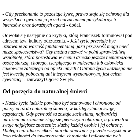
-
Gdy przekonanie to pozostaje żywe, prawo staje się ochroną dla
wszystkich i gwarancją przed narzucaniem partykularnych
interesów oraz doraźnych agend
- dodał.
Odwołał się następnie do krytyki, którą Franciszek formułował pod
adresem tzw. kultury odrzucenia. -
Jeśli życie przestaje być
uznawane za wartość fundamentalną, jaką przyszłość mogą mieć
nasze społeczeństwa? Czy można nazwać w pełni sprawiedliwą
wspólnotę, która pozostawia w cieniu dziecko jeszcze nienarodzone,
osobę starszą, chorego, cierpiącego w milczeniu lub człowieka
całkowicie zależnego od opieki innych? Obrona życia ludzkiego nie
jest kwestią poboczną ani interesem wyznaniowym; jest celem
cywilizacji
- zauważył Ojciec Święty.
Od poczęcia do naturalnej śmierci
-
Każde życie ludzkie powinno być szanowane i chronione od
poczęcia aż do naturalnej śmierci, w każdej sytuacji swojej
egzystencji. Gdy pewność ta zostaje zachwiana, najbardziej
narażeni na zranienie stają się pierwszymi ofiarami, a prawo traci
swoje najgłębsze znaczenie: służbę każdej osobie i jej ochronę.
Dlatego moralna wielkość narodu objawia się przede wszystkim w
jego zdolności do towarzyszenia, chronienia i miłowania tych