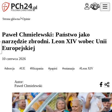
Strona główna
Opinie
Paweł Chmielewski: Państwo jako
narzędzie zbrodni. Leon XIV wobec Unii
Europejskiej
10 czerwca 2026
#aborcja
#UE
#Hiszpania
#papież
#eutanazja
#Leon XIV
Autor:
Paweł Chmielewski