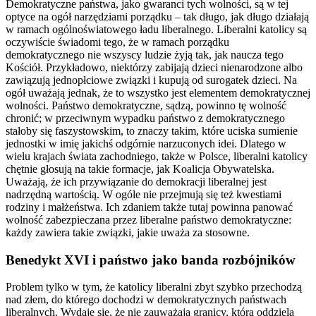
Demokratyczne państwa, jako gwaranci tych wolności, są w tej
optyce na ogół narzędziami porządku – tak długo, jak długo działają
w ramach ogólnoświatowego ładu liberalnego. Liberalni katolicy są
oczywiście świadomi tego, że w ramach porządku
demokratycznego nie wszyscy ludzie żyją tak, jak naucza tego
Kościół. Przykładowo, niektórzy zabijają dzieci nienarodzone albo
zawiązują jednopłciowe związki i kupują od surogatek dzieci. Na
ogół uważają jednak, że to wszystko jest elementem demokratycznej
wolności. Państwo demokratyczne, sądzą, powinno tę wolność
chronić; w przeciwnym wypadku państwo z demokratycznego
stałoby się faszystowskim, to znaczy takim, które uciska sumienie
jednostki w imię jakichś odgórnie narzuconych idei. Dlatego w
wielu krajach świata zachodniego, także w Polsce, liberalni katolicy
chętnie głosują na takie formacje, jak Koalicja Obywatelska.
Uważają, że ich przywiązanie do demokracji liberalnej jest
nadrzędną wartością. W ogóle nie przejmują się też kwestiami
rodziny i małżeństwa. Ich zdaniem także tutaj powinna panować
wolność zabezpieczana przez liberalne państwo demokratyczne:
każdy zawiera takie związki, jakie uważa za stosowne.
Benedykt XVI i państwo jako banda rozbójników
Problem tylko w tym, że katolicy liberalni zbyt szybko przechodzą
nad złem, do którego dochodzi w demokratycznych państwach
liberalnych. Wydaje się, że nie zauważają granicy, która oddziela