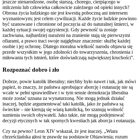
jeszcze nienarodzone, osobę starszą, chorego, cierpiącego w
milczeniu lub człowieka całkowicie zależnego od opieki innych?
Obrona życia ludzkiego nie jest kwestią poboczną ani interesem
wyznaniowym; jest celem cywilizacji. Każde życie ludzkie powinno
być szanowane i chronione od poczęcia aż do naturalnej śmierci, w
każdej sytuacji swojej egzystencji. Gdy pewność ta zostaje
zachwiana, najbardziej narażeni na zranienie stają się pierwszymi
ofiarami, a prawo traci swoje najgłębsze znaczenie: służbę każdej
osobie i jej ochronę. Dlatego moralna wielkość narodu objawia się
przede wszystkim w jego zdolności do towarzyszenia, chronienia i
miłowania tych istnień, które doświadczają największej kruchości”.
Rozpoznać dobro i zło
Dobrze, powie katolik liberalny; niechby było nawet i tak, jak mówi
papież, to znaczy, że państwa aprobujące aborcję i eutanazję nie są
wcale w pełni sprawiedliwe i w tym sensie demokracja liberalna
może zostać uznana za wynaturzoną. Nie mogą jednak działać
inaczej, będzie argumentować taki katolik, jako że państwa są
świeckie – nie kierują się wiarą katolicką, bo szanują wolność
sumienia swoich obywateli. Jako takie, nie mogą podejmować
decyzji etycznych w tak spornych kwestiach jak aborcja i eutanazja.
Czy na pewno? Leon XIV wskazał, że jest inaczej. „Wiara
chrześcijańska głosi tę prawdę na podstawie Objawienia; rozum