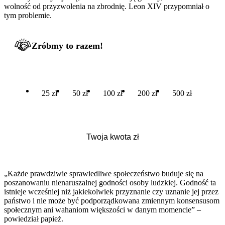
wolność od przyzwolenia na zbrodnię. Leon XIV przypomniał o
tym problemie.
Zróbmy to razem!
25 zł
50 zł
100 zł
200 zł
500 zł
„Każde prawdziwie sprawiedliwe społeczeństwo buduje się na
poszanowaniu nienaruszalnej godności osoby ludzkiej. Godność ta
istnieje wcześniej niż jakiekolwiek przyznanie czy uznanie jej przez
państwo i nie może być podporządkowana zmiennym konsensusom
społecznym ani wahaniom większości w danym momencie” –
powiedział papież.