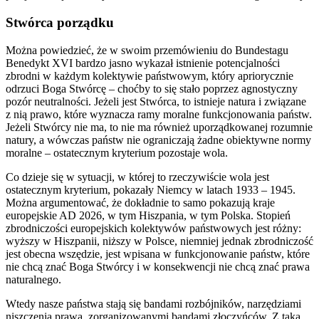
Stwórca porządku
Można powiedzieć, że w swoim przemówieniu do Bundestagu
Benedykt XVI bardzo jasno wykazał istnienie potencjalności
zbrodni w każdym kolektywie państwowym, który apriorycznie
odrzuci Boga Stwórcę – choćby to się stało poprzez agnostyczny
pozór neutralności. Jeżeli jest Stwórca, to istnieje natura i związane
z nią prawo, które wyznacza ramy moralne funkcjonowania państw.
Jeżeli Stwórcy nie ma, to nie ma również uporządkowanej rozumnie
natury, a wówczas państw nie ograniczają żadne obiektywne normy
moralne – ostatecznym kryterium pozostaje wola.
Co dzieje się w sytuacji, w której to rzeczywiście wola jest
ostatecznym kryterium, pokazały Niemcy w latach 1933 – 1945.
Można argumentować, że dokładnie to samo pokazują kraje
europejskie AD 2026, w tym Hiszpania, w tym Polska. Stopień
zbrodniczości europejskich kolektywów państwowych jest różny:
wyższy w Hiszpanii, niższy w Polsce, niemniej jednak zbrodniczość
jest obecna wszędzie, jest wpisana w funkcjonowanie państw, które
nie chcą znać Boga Stwórcy i w konsekwencji nie chcą znać prawa
naturalnego.
Wtedy nasze państwa stają się bandami rozbójników, narzędziami
niszczenia prawa, zorganizowanymi bandami złoczyńców. Z taką