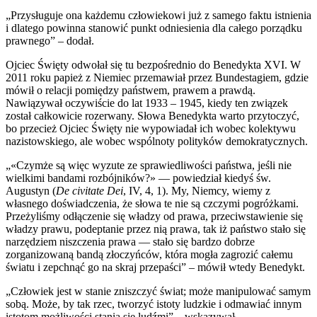
„Przysługuje ona każdemu człowiekowi już z samego faktu istnienia
i dlatego powinna stanowić punkt odniesienia dla całego porządku
prawnego” – dodał.
Ojciec Święty odwołał się tu bezpośrednio do Benedykta XVI. W
2011 roku papież z Niemiec przemawiał przez Bundestagiem, gdzie
mówił o relacji pomiędzy państwem, prawem a prawdą.
Nawiązywał oczywiście do lat 1933 – 1945, kiedy ten związek
został całkowicie rozerwany. Słowa Benedykta warto przytoczyć,
bo przecież Ojciec Święty nie wypowiadał ich wobec kolektywu
nazistowskiego, ale wobec wspólnoty polityków demokratycznych.
„«Czymże są więc wyzute ze sprawiedliwości państwa, jeśli nie
wielkimi bandami rozbójników?» — powiedział kiedyś św.
Augustyn (
De civitate Dei
, IV, 4, 1). My, Niemcy, wiemy z
własnego doświadczenia, że słowa te nie są czczymi pogróżkami.
Przeżyliśmy odłączenie się władzy od prawa, przeciwstawienie się
władzy prawu, podeptanie przez nią prawa, tak iż państwo stało się
narzędziem niszczenia prawa — stało się bardzo dobrze
zorganizowaną bandą złoczyńców, która mogła zagrozić całemu
światu i zepchnąć go na skraj przepaści” – mówił wtedy Benedykt.
„Człowiek jest w stanie zniszczyć świat; może manipulować samym
sobą. Może, by tak rzec, tworzyć istoty ludzkie i odmawiać innym
istotom możliwości stania się ludźmi” – wskazywał.