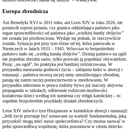
Europa zbrodnicza
Ani Benedykt XVI w 2011 roku, ani Leon XIV w roku 2026, nie
postawili wprost pytania, czy granica oddzielająca państwo jako
organ sprawiedliwości od państwa jako „wielkiej bandy zbójców”
nie została już przekroczona. Wydaje się jednak, że rzeczywiście
została. Sytuacja jest przy tym różna od tej, która panowała w
Niemczech w latach 1933 – 1945. Wówczas to bezpośrednio
państwo stało się „wielką bandą zbójców”. Dzisiaj państwo na ogół
nie popełnia zbrodni samo, tylko pozwala ją popełniać obywatelom.
Piszę: „na ogół”, bo praktyka jest bardziej zróżnicowana. W
przypadku naruszania godności życia – zabijania ludzi w aborcji i
eutanazji – państwa tworzą raczej ramy umożliwiające zbrodnię,
parają się zatem raczej pomocnictwem w mordowaniu. W
przypadku uderzania w prawa rodziny bywa już inaczej: aktywna
propaganda w szkołach, odbieranie rodzicom możliwości
kształcenia dzieci według ich sumienia czy religii katolickiej – to
zupełnie bezpośrednie przykłady działań zbrodniczych.
Leon XIV mówił o tym Hiszpanom w kontekście aborcji i eutanazji:
„Jeśli życie przestaje być uznawane za wartość fundamentalną, jaką
przyszłość mogą mieć nasze społeczeństwa? Czy można nazwać w
pełni sprawiedliwą wspólnotę, która pozostawia w cieniu dziecko