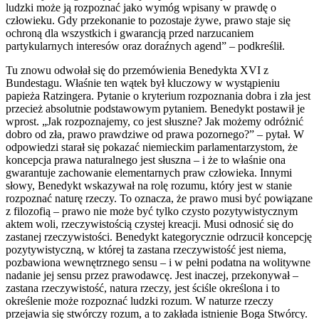
ludzki może ją rozpoznać jako wymóg wpisany w prawdę o
człowieku. Gdy przekonanie to pozostaje żywe, prawo staje się
ochroną dla wszystkich i gwarancją przed narzucaniem
partykularnych interesów oraz doraźnych agend” – podkreślił.
Tu znowu odwołał się do przemówienia Benedykta XVI z
Bundestagu. Właśnie ten wątek był kluczowy w wystąpieniu
papieża Ratzingera. Pytanie o kryterium rozpoznania dobra i zła jest
przecież absolutnie podstawowym pytaniem. Benedykt postawił je
wprost. „Jak rozpoznajemy, co jest słuszne? Jak możemy odróżnić
dobro od zła, prawo prawdziwe od prawa pozornego?” – pytał. W
odpowiedzi starał się pokazać niemieckim parlamentarzystom, że
koncepcja prawa naturalnego jest słuszna – i że to właśnie ona
gwarantuje zachowanie elementarnych praw człowieka. Innymi
słowy, Benedykt wskazywał na rolę rozumu, który jest w stanie
rozpoznać naturę rzeczy. To oznacza, że prawo musi być powiązane
z filozofią – prawo nie może być tylko czysto pozytywistycznym
aktem woli, rzeczywistością czystej kreacji. Musi odnosić się do
zastanej rzeczywistości. Benedykt kategorycznie odrzucił koncepcję
pozytywistyczną, w której ta zastana rzeczywistość jest niema,
pozbawiona wewnętrznego sensu – i w pełni podatna na wolitywne
nadanie jej sensu przez prawodawcę. Jest inaczej, przekonywał –
zastana rzeczywistość, natura rzeczy, jest ściśle określona i to
określenie może rozpoznać ludzki rozum. W naturze rzeczy
przejawia się stwórczy rozum, a to zakłada istnienie Boga Stwórcy.