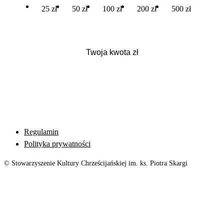
25 zł
50 zł
100 zł
200 zł
500 zł
Regulamin
Polityka prywatności
© Stowarzyszenie Kultury Chrześcijańskiej im. ks. Piotra Skargi