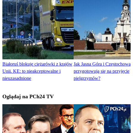
Białoruś blokuje ciężarówki z krajów
Jak Jasna Góra i Częstochowa
Unii. KE: to nieakceptowalne i
przygotowują się na przyjęcie
nieuzasadnione
pielgrzymów?
Oglądaj na PCh24 TV