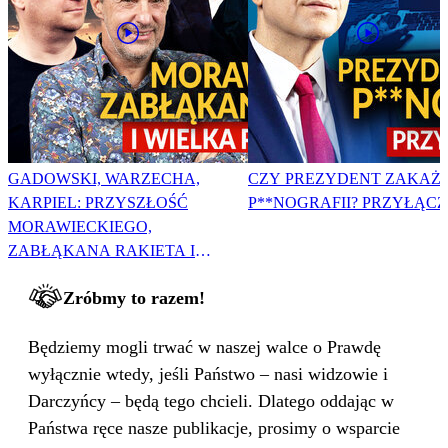
GADOWSKI, WARZECHA,
CZY PREZYDENT ZAKAŻ
KARPIEL: PRZYSZŁOŚĆ
P**NOGRAFII? PRZYŁĄCZ 
MORAWIECKIEGO,
ZABŁĄKANA RAKIETA I
WIELKA PODMIANA
Zróbmy to razem!
Będziemy mogli trwać w naszej walce o Prawdę
wyłącznie wtedy, jeśli Państwo – nasi widzowie i
Darczyńcy – będą tego chcieli. Dlatego oddając w
Państwa ręce nasze publikacje, prosimy o wsparcie