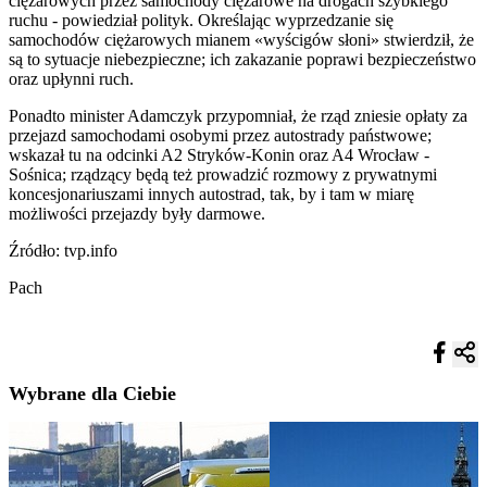
ciężarowych przez samochody ciężarowe na drogach szybkiego
ruchu - powiedział polityk. Określając wyprzedzanie się
samochodów ciężarowych mianem «wyścigów słoni» stwierdził, że
są to sytuacje niebezpieczne; ich zakazanie poprawi bezpieczeństwo
oraz upłynni ruch.
Ponadto minister Adamczyk przypomniał, że rząd zniesie opłaty za
przejazd samochodami osobymi przez autostrady państwowe;
wskazał tu na odcinki A2 Stryków-Konin oraz A4 Wrocław -
Sośnica; rządzący będą też prowadzić rozmowy z prywatnymi
koncesjonariuszami innych autostrad, tak, by i tam w miarę
możliwości przejazdy były darmowe.
Źródło: tvp.info
Pach
Wybrane dla Ciebie