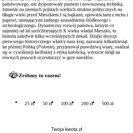
państwowego, nie dysponowały pismem i nowoczesną techniką.
Istnienie na ziemiach polskich wielkich struktur politycznych na
długie wieki przed Mieszkiem I są bajkami, opowieściami z mchu i
paproci, niemającymi żadnego uzasadnienia źródłowego i
archeologicznego. Dynamiczny rozwój państwa, którym co
najmniej od lat sześćdziesiątych X wieku władał Mieszko, to
historia zaledwie kilku wcześniejszych dekad. Dzięki decyzji
pierwszego historycznego władcy nasz kraj, nazwany kilkadziesiąt
lat później Polską (
Polonia
), przyjmował prawdziwą wiarę, osadzał
się w cywilizacji łacińskiej z etyką katolicką, wreszcie mógł na
równych prawach uczestniczyć w grze narodów.
Zróbmy to razem!
25 zł
50 zł
100 zł
200 zł
500 zł