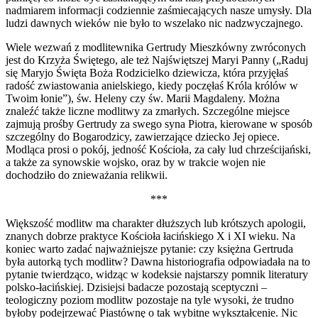
nadmiarem informacji codziennie zaśmiecających nasze umysły. Dla
ludzi dawnych wieków nie było to wszelako nic nadzwyczajnego.
Wiele wezwań z modlitewnika Gertrudy Mieszkówny zwróconych
jest do Krzyża Świętego, ale też Najświętszej Maryi Panny („Raduj
się Maryjo Święta Boża Rodzicielko dziewicza, która przyjęłaś
radość zwiastowania anielskiego, kiedy poczęłaś Króla królów w
Twoim łonie”), św. Heleny czy św. Marii Magdaleny. Można
znaleźć także liczne modlitwy za zmarłych. Szczególne miejsce
zajmują prośby Gertrudy za swego syna Piotra, kierowane w sposób
szczególny do Bogarodzicy, zawierzające dziecko Jej opiece.
Modląca prosi o pokój, jedność Kościoła, za cały lud chrześcijański,
a także za synowskie wojsko, oraz by w trakcie wojen nie
dochodziło do znieważania relikwii.
***
Większość modlitw ma charakter dłuższych lub krótszych apologii,
znanych dobrze praktyce Kościoła łacińskiego X i XI wieku. Na
koniec warto zadać najważniejsze pytanie: czy księżna Gertruda
była autorką tych modlitw? Dawna historiografia odpowiadała na to
pytanie twierdząco, widząc w kodeksie najstarszy pomnik literatury
polsko-łacińskiej. Dzisiejsi badacze pozostają sceptyczni –
teologiczny poziom modlitw pozostaje na tyle wysoki, że trudno
byłoby podejrzewać Piastównę o tak wybitne wykształcenie. Nic