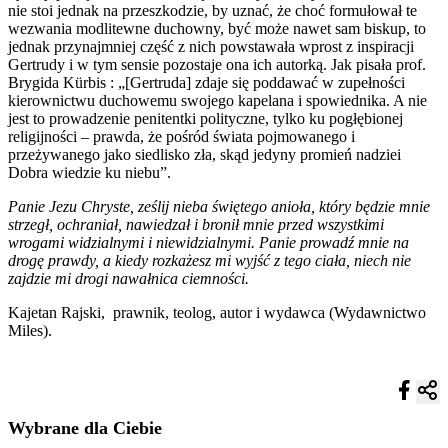
nie stoi jednak na przeszkodzie, by uznać, że choć formułował te
wezwania modlitewne duchowny, być może nawet sam biskup, to
jednak przynajmniej część z nich powstawała wprost z inspiracji
Gertrudy i w tym sensie pozostaje ona ich autorką. Jak pisała prof.
Brygida Kürbis : „[Gertruda] zdaje się poddawać w zupełności
kierownictwu duchowemu swojego kapelana i spowiednika. A nie
jest to prowadzenie penitentki polityczne, tylko ku pogłębionej
religijności – prawda, że pośród świata pojmowanego i
przeżywanego jako siedlisko zła, skąd jedyny promień nadziei
Dobra wiedzie ku niebu”.
Panie Jezu Chryste, ześlij nieba świętego anioła, który będzie mnie
strzegł, ochraniał, nawiedzał i bronił mnie przed wszystkimi
wrogami widzialnymi i niewidzialnymi. Panie prowadź mnie na
drogę prawdy, a kiedy rozkażesz mi wyjść z tego ciała, niech nie
zajdzie mi drogi nawałnica ciemności.
Kajetan Rajski, prawnik, teolog, autor i wydawca (Wydawnictwo
Miles).
Wybrane dla Ciebie