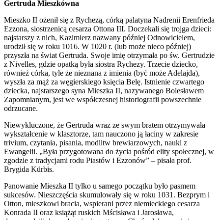
Gertruda Mieszkówna
Mieszko II ożenił się z Rychezą, córką palatyna Nadrenii Erenfrieda
Ezzona, siostrzenicą cesarza Ottona III. Doczekali się trojga dzieci:
najstarszy z nich, Kazimierz nazwany później Odnowicielem,
urodził się w roku 1016. W 1020 r. (lub może nieco później)
przyszła na świat Gertruda. Swoje imię otrzymała po św. Gertrudzie
z Nivelles, gdzie opatką była siostra Rychezy. Trzecie dziecko,
również córka, tyle że nieznana z imienia (być może Adelajda),
wyszła za mąż za węgierskiego księcia Belę. Istnienie czwartego
dziecka, najstarszego syna Mieszka II, nazywanego Bolesławem
Zapomnianym, jest we współczesnej historiografii powszechnie
odrzucane.
Niewykluczone, że Gertruda wraz ze swym bratem otrzymywała
wykształcenie w klasztorze, tam nauczono ją łaciny w zakresie
trivium, czytania, pisania, modlitw brewiarzowych, nauki z
Ewangelii. „Była przygotowana do życia pośród elity społecznej, w
zgodzie z tradycjami rodu Piastów i Ezzonów” – pisała prof.
Brygida Kürbis.
Panowanie Mieszka II tylko u samego początku było pasmem
sukcesów. Nieszczęścia skumulowały się w roku 1031. Bezprym i
Otton, mieszkowi bracia, wspierani przez niemieckiego cesarza
Konrada II oraz książąt ruskich Mścisława i Jarosława,