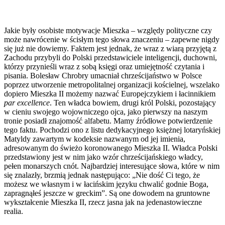
Jakie były osobiste motywacje Mieszka – względy polityczne czy
może nawrócenie w ścisłym tego słowa znaczeniu – zapewne nigdy
się już nie dowiemy. Faktem jest jednak, że wraz z wiarą przyjętą z
Zachodu przybyli do Polski przedstawiciele inteligencji, duchowni,
którzy przynieśli wraz z sobą księgi oraz umiejętność czytania i
pisania. Bolesław Chrobry umacniał chrześcijaństwo w Polsce
poprzez utworzenie metropolitalnej organizacji kościelnej, wszelako
dopiero Mieszka II możemy nazwać Europejczykiem i łacinnikiem
par excellence
. Ten władca bowiem, drugi król Polski, pozostający
w cieniu swojego wojowniczego ojca, jako pierwszy na naszym
tronie posiadł znajomość alfabetu. Mamy źródłowe potwierdzenie
tego faktu. Pochodzi ono z listu dedykacyjnego księżnej lotaryńskiej
Matyldy zawartym w kodeksie nazwanym od jej imienia,
adresowanym do świeżo koronowanego Mieszka II. Władca Polski
przedstawiony jest w nim jako wzór chrześcijańskiego władcy,
pełen monarszych cnót. Najbardziej interesujące słowa, które w nim
się znalazły, brzmią jednak następująco: „Nie dość Ci tego, że
możesz we własnym i w łacińskim języku chwalić godnie Boga,
zapragnąłeś jeszcze w greckim”. Są one dowodem na gruntowne
wykształcenie Mieszka II, rzecz jasna jak na jedenastowieczne
realia.