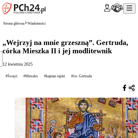
Strona główna
Wiadomości
„Wejrzyj na mnie grzeszną”. Gertruda,
córka Mieszka II i jej modlitewnik
12 kwietnia 2025
#Święci
#Mieszko
#kajetan rajski
#św. Gertruda