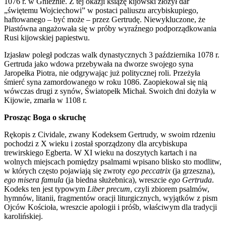
1076 r. w Gnieźnie. Z tej okazji książę kijowski złożył dar
„świętemu Wojciechowi” w postaci paliuszu arcybiskupiego,
haftowanego – być może – przez Gertrudę. Niewykluczone, że
Piastówna angażowała się w próby wyraźnego podporządkowania
Rusi kijowskiej papiestwu.
Izjasław poległ podczas walk dynastycznych 3 października 1078 r.
Gertruda jako wdowa przebywała na dworze swojego syna
Jaropełka Piotra, nie odgrywając już politycznej roli. Przeżyła
śmierć syna zamordowanego w roku 1086. Zaopiekował się nią
wówczas drugi z synów, Światopełk Michał. Swoich dni dożyła w
Kijowie, zmarła w 1108 r.
Prosząc Boga o skruchę
Rękopis z Cividale, zwany Kodeksem Gertrudy, w swoim rdzeniu
pochodzi z X wieku i został sporządzony dla arcybiskupa
trewirskiego Egberta. W XI wieku na doszytych kartach i na
wolnych miejscach pomiędzy psalmami wpisano blisko sto modlitw,
w których często pojawiają się zwroty
ego peccatrix
(ja grzeszna),
ego misera famula
(ja biedna służebnica), wreszcie
ego Gertruda
.
Kodeks ten jest typowym
Liber precum
, czyli zbiorem psalmów,
hymnów, litanii, fragmentów oracji liturgicznych, wyjątków z pism
Ojców Kościoła, wreszcie apologii i próśb, właściwym dla tradycji
karolińskiej.