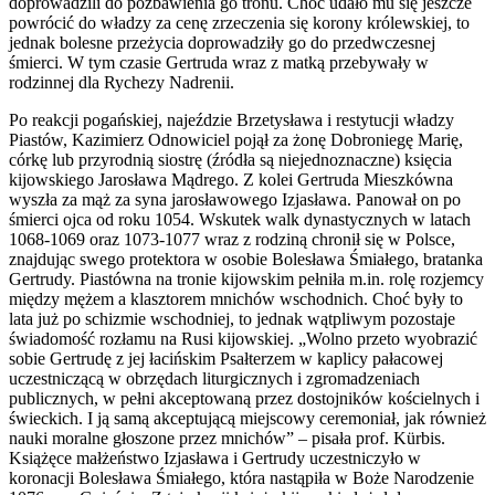
doprowadzili do pozbawienia go tronu. Choć udało mu się jeszcze
powrócić do władzy za cenę zrzeczenia się korony królewskiej, to
jednak bolesne przeżycia doprowadziły go do przedwczesnej
śmierci. W tym czasie Gertruda wraz z matką przebywały w
rodzinnej dla Rychezy Nadrenii.
Po reakcji pogańskiej, najeździe Brzetysława i restytucji władzy
Piastów, Kazimierz Odnowiciel pojął za żonę Dobroniegę Marię,
córkę lub przyrodnią siostrę (źródła są niejednoznaczne) księcia
kijowskiego Jarosława Mądrego. Z kolei Gertruda Mieszkówna
wyszła za mąż za syna jarosławowego Izjasława. Panował on po
śmierci ojca od roku 1054. Wskutek walk dynastycznych w latach
1068-1069 oraz 1073-1077 wraz z rodziną chronił się w Polsce,
znajdując swego protektora w osobie Bolesława Śmiałego, bratanka
Gertrudy. Piastówna na tronie kijowskim pełniła m.in. rolę rozjemcy
między mężem a klasztorem mnichów wschodnich. Choć były to
lata już po schizmie wschodniej, to jednak wątpliwym pozostaje
świadomość rozłamu na Rusi kijowskiej. „Wolno przeto wyobrazić
sobie Gertrudę z jej łacińskim Psałterzem w kaplicy pałacowej
uczestniczącą w obrzędach liturgicznych i zgromadzeniach
publicznych, w pełni akceptowaną przez dostojników kościelnych i
świeckich. I ją samą akceptującą miejscowy ceremoniał, jak również
nauki moralne głoszone przez mnichów” – pisała prof. Kürbis.
Książęce małżeństwo Izjasława i Gertrudy uczestniczyło w
koronacji Bolesława Śmiałego, która nastąpiła w Boże Narodzenie