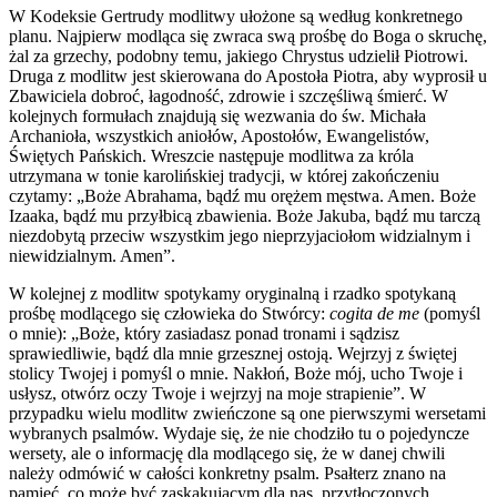
W Kodeksie Gertrudy modlitwy ułożone są według konkretnego
planu. Najpierw modląca się zwraca swą prośbę do Boga o skruchę,
żal za grzechy, podobny temu, jakiego Chrystus udzielił Piotrowi.
Druga z modlitw jest skierowana do Apostoła Piotra, aby wyprosił u
Zbawiciela dobroć, łagodność, zdrowie i szczęśliwą śmierć. W
kolejnych formułach znajdują się wezwania do św. Michała
Archanioła, wszystkich aniołów, Apostołów, Ewangelistów,
Świętych Pańskich. Wreszcie następuje modlitwa za króla
utrzymana w tonie karolińskiej tradycji, w której zakończeniu
czytamy: „Boże Abrahama, bądź mu orężem męstwa. Amen. Boże
Izaaka, bądź mu przyłbicą zbawienia. Boże Jakuba, bądź mu tarczą
niezdobytą przeciw wszystkim jego nieprzyjaciołom widzialnym i
niewidzialnym. Amen”.
W kolejnej z modlitw spotykamy oryginalną i rzadko spotykaną
prośbę modlącego się człowieka do Stwórcy:
cogita de me
(pomyśl
o mnie): „Boże, który zasiadasz ponad tronami i sądzisz
sprawiedliwie, bądź dla mnie grzesznej ostoją. Wejrzyj z świętej
stolicy Twojej i pomyśl o mnie. Nakłoń, Boże mój, ucho Twoje i
usłysz, otwórz oczy Twoje i wejrzyj na moje strapienie”. W
przypadku wielu modlitw zwieńczone są one pierwszymi wersetami
wybranych psalmów. Wydaje się, że nie chodziło tu o pojedyncze
wersety, ale o informację dla modlącego się, że w danej chwili
należy odmówić w całości konkretny psalm. Psałterz znano na
pamięć, co może być zaskakującym dla nas, przytłoczonych