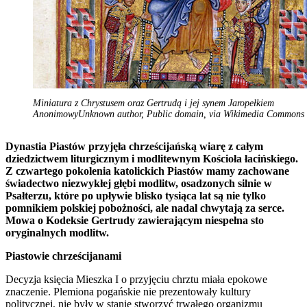
Miniatura z Chrystusem oraz Gertrudą i jej synem Jaropełkiem
AnonimowyUnknown author, Public domain, via Wikimedia Commons
Dynastia Piastów przyjęła chrześcijańską wiarę z całym
dziedzictwem liturgicznym i modlitewnym Kościoła łacińskiego.
Z czwartego pokolenia katolickich Piastów mamy zachowane
świadectwo niezwykłej głębi modlitw, osadzonych silnie w
Psałterzu, które po upływie blisko tysiąca lat są nie tylko
pomnikiem polskiej pobożności, ale nadal chwytają za serce.
Mowa o Kodeksie Gertrudy zawierającym niespełna sto
oryginalnych modlitw.
Piastowie chrześcijanami
Decyzja księcia Mieszka I o przyjęciu chrztu miała epokowe
znaczenie. Plemiona pogańskie nie prezentowały kultury
politycznej, nie były w stanie stworzyć trwałego organizmu