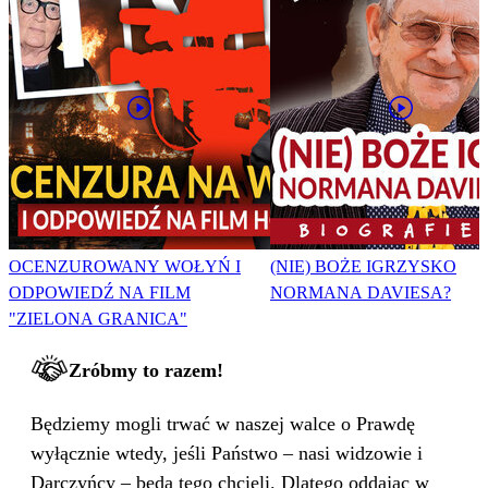
OCENZUROWANY WOŁYŃ I
(NIE) BOŻE IGRZYSKO
ODPOWIEDŹ NA FILM
NORMANA DAVIESA?
"ZIELONA GRANICA"
Zróbmy to razem!
Będziemy mogli trwać w naszej walce o Prawdę
wyłącznie wtedy, jeśli Państwo – nasi widzowie i
Darczyńcy – będą tego chcieli. Dlatego oddając w