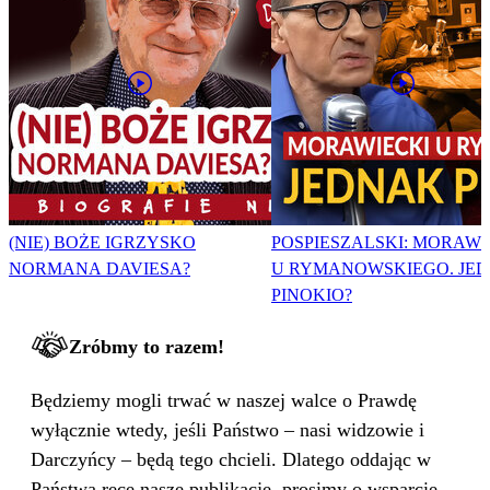
(NIE) BOŻE IGRZYSKO
POSPIESZALSKI: MORAWI
NORMANA DAVIESA?
U RYMANOWSKIEGO. JE
PINOKIO?
Zróbmy to razem!
Będziemy mogli trwać w naszej walce o Prawdę
wyłącznie wtedy, jeśli Państwo – nasi widzowie i
Darczyńcy – będą tego chcieli. Dlatego oddając w
Państwa ręce nasze publikacje, prosimy o wsparcie