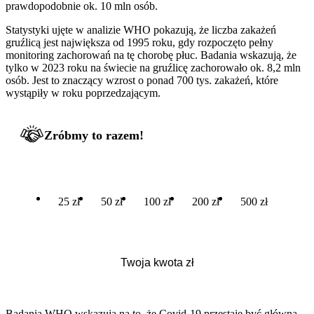
prawdopodobnie ok. 10 mln osób.
Statystyki ujęte w analizie WHO pokazują, że liczba zakażeń
gruźlicą jest największa od 1995 roku, gdy rozpoczęto pełny
monitoring zachorowań na tę chorobę płuc. Badania wskazują, że
tylko w 2023 roku na świecie na gruźlicę zachorowało ok. 8,2 mln
osób. Jest to znaczący wzrost o ponad 700 tys. zakażeń, które
wystąpiły w roku poprzedzającym.
Zróbmy to razem!
25 zł
50 zł
100 zł
200 zł
500 zł
Badania WHO wskazują na to, że Covid-19 przestaje być główną