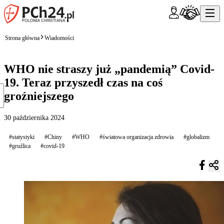
Strona główna
Wiadomości
WHO nie straszy już „pandemią” Covid-
19. Teraz przyszedł czas na coś
groźniejszego
30 października 2024
#statystyki
#Chiny
#WHO
#światowa organizacja zdrowia
#globalizm
#gruźlica
#covid-19