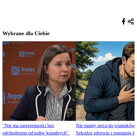
Wybrane dla Ciebie
"Nie ma suwerenności bez
Nie mamy serca do wiatraków.
odchodzenia od paliw kopalnych".
Szkodzą zdrowiu i zagrażają ży