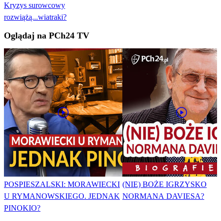
Kryzys surowcowy
rozwiążą...wiatraki?
Oglądaj na PCh24 TV
POSPIESZALSKI: MORAWIECKI
(NIE) BOŻE IGRZYSKO
U RYMANOWSKIEGO. JEDNAK
NORMANA DAVIESA?
PINOKIO?