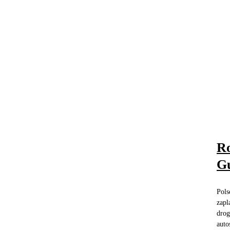
Ro
Gu
Pols
zapl
drog
auto