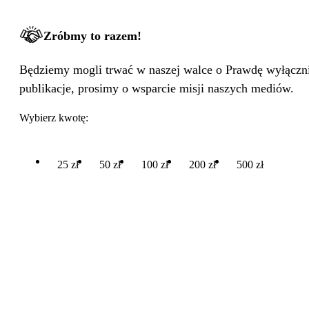
Zróbmy to razem!
Będziemy mogli trwać w naszej walce o Prawdę wyłącznie
publikacje, prosimy o wsparcie misji naszych mediów.
Wybierz kwotę:
25 zł
50 zł
100 zł
200 zł
500 zł