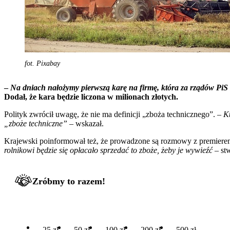
fot. Pixabay
–
Na dniach nałożymy pierwszą karę na firmę, która za rządów PiS
Dodał, że kara będzie liczona w milionach złotych.
Polityk zwrócił uwagę, że nie ma definicji „zboża technicznego”. –
Kt
„zboże techniczne”
– wskazał.
Krajewski poinformował też, że prowadzone są rozmowy z premierem 
rolnikowi będzie się opłacało sprzedać to zboże, żeby je wywieźć
– stw
Zróbmy to razem!
25 zł
50 zł
100 zł
200 zł
500 zł