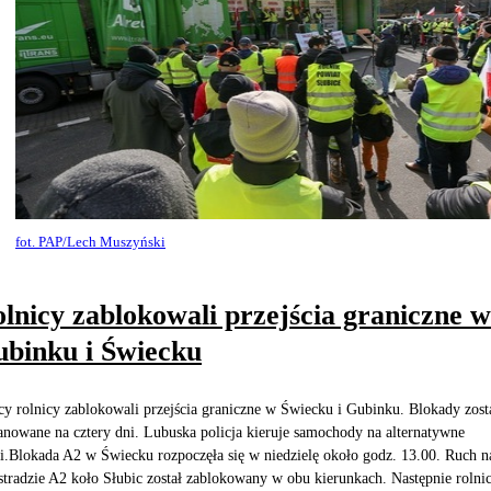
fot. PAP/Lech Muszyński
lnicy zablokowali przejścia graniczne w
binku i Świecku
cy rolnicy zablokowali przejścia graniczne w Świecku i Gubinku. Blokady zost
anowane na cztery dni. Lubuska policja kieruje samochody na alternatywne
i.Blokada A2 w Świecku rozpoczęła się w niedzielę około godz. 13.00. Ruch n
stradzie A2 koło Słubic został zablokowany w obu kierunkach. Następnie rolni