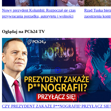
Nowy prezydent Kolumbii: Rozpoczął się czas
Rząd Tuska bierz
przywracania porządku, autorytetu i wolności
zaostrzenia kont
Oglądaj na PCh24 TV
CZY PREZYDENT ZAKAŻE P**NOGRAFII? PRZYŁĄCZ SIĘ!