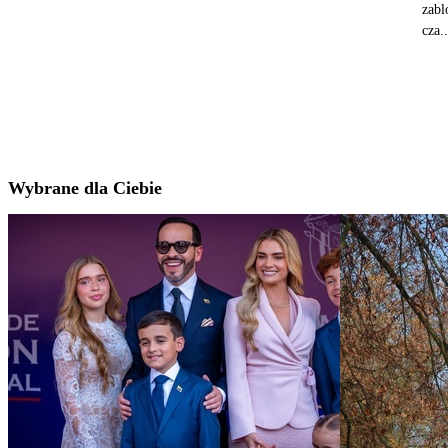
zabl
cza..
Wybrane dla Ciebie