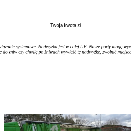
iązanie systemowe. Nadwyżka jest w całej UE. Nasze porty mogą wywie
e do żniw czy chwilę po żniwach wywieźć tę nadwyżkę, zwolnić miejs