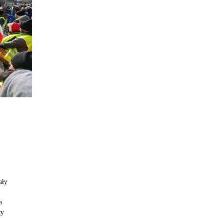
ały
a
cy