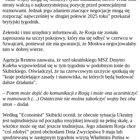
strony walczą o najkorzystniejszą pozycję przed potencjalnymi
rozmowami. Jednak jego zdaniem znaczące negocjacje mogą się
rozpocząć najwcześniej w drugiej połowie 2025 roku" przekazał
brytyjski tygodnik.
Zełenski i inni urzędnicy informowali, że Rosja nie została
zaproszona na szczyt pokojowy, który ma się odbyć w czerwcu w
Szwajcarii, ponieważ nie ma gwarancji, że Moskwa negocjowałaby
tam w dobrej wierze.
Agencja Reutera zauważa, że szef ukraińskiego MSZ Dmytro
Kułeba wypowiedział się w tym tygodniu w podobnym tonie do
Skibickiego. Oświadczył, że na czerwcowym szczycie spotkają się
"kraje podzielające zasady i stanowiska, na których będą budować
dalsze działania".
–
Potem może dojść do komunikacji z Rosją i może ona uczestniczyć
w rozmowach (…) Ostatecznie nie można zakończyć wojny bez obu
stron
– dodał.
Według "Economist" Skibicki ocenił, że obecnie sytuacja Ukrainy
jest najtrudniejsza od początku rosyjskiej inwazji na pełną skalę, a
wkrótce może się stać jeszcze trudniejsza. Jego zdaniem Rosja chce
"coś zdobyć" przed obchodami Dnia Zwycięstwa 9 maja lub
spodziewaną w następnym tygodniu wizytą Władimira Putina w