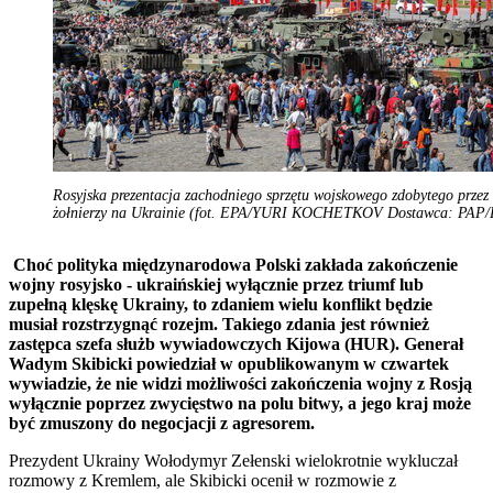
Rosyjska prezentacja zachodniego sprzętu wojskowego zdobytego przez
żołnierzy na Ukrainie (fot. EPA/YURI KOCHETKOV Dostawca: PAP/
Choć polityka międzynarodowa Polski zakłada zakończenie
wojny rosyjsko - ukraińskiej wyłącznie przez triumf lub
zupełną klęskę Ukrainy, to zdaniem wielu konflikt będzie
musiał rozstrzygnąć rozejm. Takiego zdania jest również
zastępca szefa służb wywiadowczych Kijowa (HUR). Generał
Wadym Skibicki powiedział w opublikowanym w czwartek
wywiadzie, że nie widzi możliwości zakończenia wojny z Rosją
wyłącznie poprzez zwycięstwo na polu bitwy, a jego kraj może
być zmuszony do negocjacji z agresorem.
Prezydent Ukrainy Wołodymyr Zełenski wielokrotnie wykluczał
rozmowy z Kremlem, ale Skibicki ocenił w rozmowie z