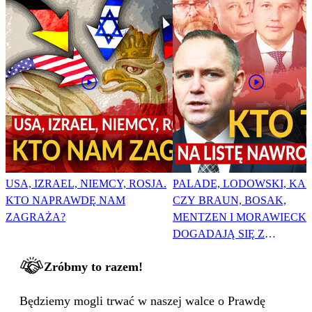
USA, IZRAEL, NIEMCY, ROSJA.
PALADE, LODOWSKI, KAR
KTO NAPRAWDĘ NAM
CZY BRAUN, BOSAK,
ZAGRAŻA?
MENTZEN I MORAWIECKI
DOGADAJĄ SIĘ Z
NAWROCKIM?
Zróbmy to razem!
Będziemy mogli trwać w naszej walce o Prawdę