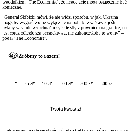
tygodnikiem "The Economist", że negocjacje mogą ostatecznie być
konieczne.
"Generał Skibicki mówi, że nie widzi sposobu, w jaki Ukraina
mogłaby wygrać wojnę wyłącznie na polu bitwy. Nawet jeśli
byłaby w stanie wypchnąć rosyjskie siły z powrotem na granice, co
jest coraz odleglejszą perspektywą, nie zakończyłoby to wojny" –
podał "The Economist".
Zróbmy to razem!
25 zł
50 zł
100 zł
200 zł
500 zł
"Takie wojny mogą się skończyć tylko traktatami, mówi. Teraz obie