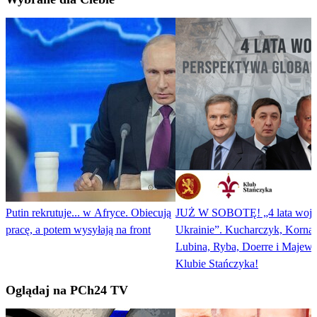
Putin rekrutuje... w Afryce. Obiecują
JUŻ W SOBOTĘ! „4 lata wojn
pracę, a potem wysyłają na front
Ukrainie”. Kucharczyk, Kornat
Lubina, Ryba, Doerre i Majew
Klubie Stańczyka!
Oglądaj na PCh24 TV