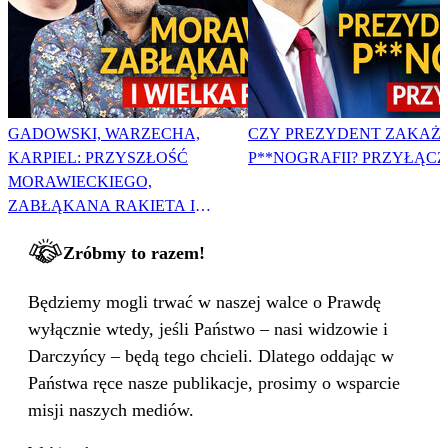
GADOWSKI, WARZECHA,
CZY PREZYDENT ZAKAŻ
KARPIEL: PRZYSZŁOŚĆ
P**NOGRAFII? PRZYŁĄCZ 
MORAWIECKIEGO,
ZABŁĄKANA RAKIETA I
WIELKA PODMIANA
Zróbmy to razem!
Będziemy mogli trwać w naszej walce o Prawdę
wyłącznie wtedy, jeśli Państwo – nasi widzowie i
Darczyńcy – będą tego chcieli. Dlatego oddając w
Państwa ręce nasze publikacje, prosimy o wsparcie
misji naszych mediów.