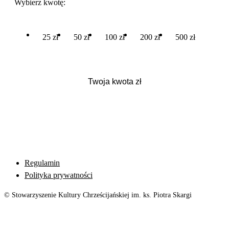
Wybierz kwotę:
25 zł
50 zł
100 zł
200 zł
500 zł
Regulamin
Polityka prywatności
© Stowarzyszenie Kultury Chrześcijańskiej im. ks. Piotra Skargi