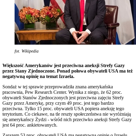
fot. Wikipedia
Większość Amerykanów jest przeciwna aneksji Strefy Gazy
przez Stany Zjednoczone. Ponad połowa obywateli USA ma też
negatywną opinię na temat Izraela.
Sondaż w tej sprawie przeprowadziła znana amerykańska
pracownia, Pew Research Center. Wynika z niego, że 62 proc.
obywateli Stanów Zjednoczonych jest przeciwna zajęciu Strefy
Gazy przez Amerykę, przy czym 49 proc. jest tego bardzo
przeciwna. Tylko 15 proc. obywateli USA popiera aneksję tego
terytorium. Co ciekawe, na tle reszty społeczeństwa nie wyróżniają
się amerykańscy Żydzi - wśród nich przeciwko aneksji Strefy Gazy
jest 64 proc. ankietowanych.
Zarazem 53 proc. obywateli USA ma negatywną opinię o Izraelu.