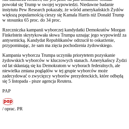
powołał się Trump w swojej wypowiedzi. Niedawne badanie
instytutu Pew Research pokazały, że wśród amerykańskich Żydów
większą popularnością cieszy się Kamala Harris niż Donald Trump
w stosunku 65 proc. do 34 proc.
Rzeczniczka kampanii wyborczej kandydatki Demokratów Morgan
Finkelstein skrytykowała słowa Trumpa uznając jego wypowiedź za
antysemicką. Kandydat Republikanów odrzucił to oskarżenie,
przypominając, że sam ma zięcia pochodzenia żydowskiego.
Kampania wyborcza Trumpa uczyniła priorytetem pozyskanie
żydowskich wyborców w kluczowych stanach. Amerykańscy Żydzi
od lat skłaniają się ku Demokratom w wyborach federalnych, ale
niewielka zmiana poglądów w tej grupie wyborców może
zadecydować o zwycięzcy wyborów prezydenckich, które odbędą
się 5 listopada - pisze agencja Reutera.
PAP
/ oprac. PR