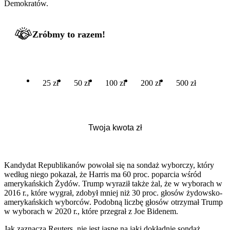
Demokratów.
Zróbmy to razem!
25 zł
50 zł
100 zł
200 zł
500 zł
Kandydat Republikanów powołał się na sondaż wyborczy, który
według niego pokazał, że Harris ma 60 proc. poparcia wśród
amerykańskich Żydów. Trump wyraził także żal, że w wyborach w
2016 r., które wygrał, zdobył mniej niż 30 proc. głosów żydowsko-
amerykańskich wyborców. Podobną liczbę głosów otrzymał Trump
w wyborach w 2020 r., które przegrał z Joe Bidenem.
Jak zaznacza Reuters, nie jest jasne na jaki dokładnie sondaż