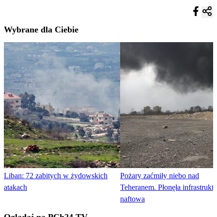
Wybrane dla Ciebie
Liban: 72 zabitych w żydowskich
Pożary zaćmiły niebo nad
atakach
Teheranem. Płonęła infrastrukt
naftowa