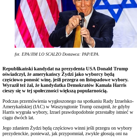
fot. EPA/JIM LO SCALZO Dostawca: PAP/EPA.
Republikański kandydat na prezydenta USA Donald Trump
oświadczył, że amerykańscy Żydzi jako wyborcy będą
częściowo ponosić winę, jeśli przegra on listopadowe wybory.
Wyraził też żal, że kandydatka Demokratów Kamala Harris
cieszy się w tej społeczności większą popularnością.
Podczas przemówienia wygłoszonego na spotkaniu Rady Izraelsko-
Amerykańskiej (IAC) w Waszyngtonie Trump oznajmił, że gdyby
Harris wygrała wybory, Izrael prawdopodobnie przestałby istnieć w
ciągu dwóch lat.
Jego zdaniem Żydzi będą częściowo winni jeśli przegra on wybory
prezydenckie, ponieważ, jak przypomniał, zwykle głosują oni na