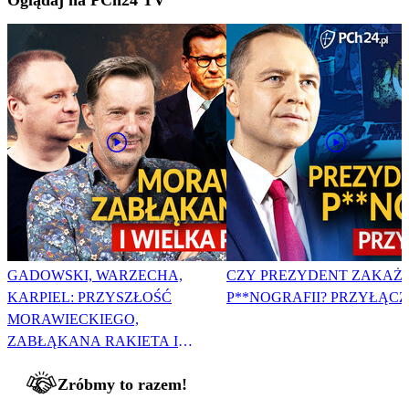
Oglądaj na PCh24 TV
GADOWSKI, WARZECHA,
CZY PREZYDENT ZAKAŻ
KARPIEL: PRZYSZŁOŚĆ
P**NOGRAFII? PRZYŁĄCZ 
MORAWIECKIEGO,
ZABŁĄKANA RAKIETA I
WIELKA PODMIANA
Zróbmy to razem!