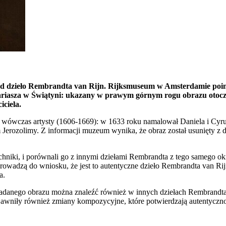
d dzieło Rembrandta van Rijn. Rijksmuseum w Amsterdamie poinf
ariasza w Świątyni: ukazany w prawym górnym rogu obrazu otoczo
ciela.
go wówczas artysty (1606-1669): w 1633 roku namalował Daniela i Cy
Jerozolimy. Z informacji muzeum wynika, że obraz został usunięty z
hniki, i porównali go z innymi dziełami Rembrandta z tego samego okre
owadzą do wniosku, że jest to autentyczne dzieło Rembrandta van R
a.
adanego obrazu można znaleźć również w innych dziełach Rembrandta 
niły również zmiany kompozycyjne, które potwierdzają autentyczność