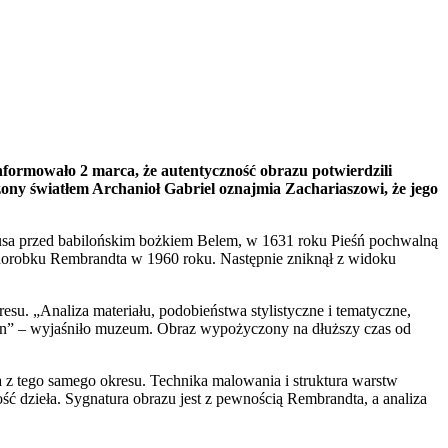
ormowało 2 marca, że autentyczność obrazu potwierdzili
ny światłem Archanioł Gabriel oznajmia Zachariaszowi, że jego
rusa przed babilońskim bożkiem Belem, w 1631 roku Pieśń pochwalną
 dorobku Rembrandta w 1960 roku. Następnie zniknął z widoku
su. „Analiza materiału, podobieństwa stylistyczne i tematyczne,
ijn” – wyjaśniło muzeum. Obraz wypożyczony na dłuższy czas od
z tego samego okresu. Technika malowania i struktura warstw
 dzieła. Sygnatura obrazu jest z pewnością Rembrandta, a analiza