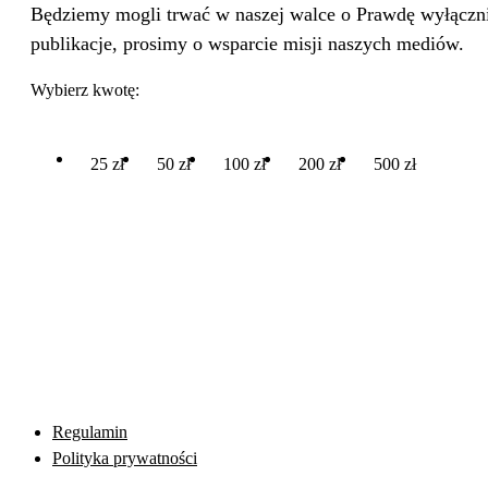
Będziemy mogli trwać w naszej walce o Prawdę wyłącznie
publikacje, prosimy o wsparcie misji naszych mediów.
Wybierz kwotę:
25 zł
50 zł
100 zł
200 zł
500 zł
Regulamin
Polityka prywatności