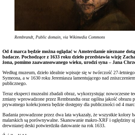
Rembrandt, Public domain, via Wikimedia Commons
Od 4 marca będzie można oglądać w Amsterdamie nieznane dotą
badacze. Pochodzące z 1633 roku dzieło przedstawia wizję Zach
żona, pomimo zaawansowanego wieku, urodzi syna – Jana Chrzci
Według muzeum, dzieło idealnie wpisuje się w twórczość 27-letnie
Symeona, a w 1630 roku Jeremiasza lamentującego nad zniszczeniem 
publicznego.
Teraz eksperci muzealni zbadali obraz, wykorzystując nowoczesne tec
zmiany wprowadzone przez Rembrandta oraz ogólna jakość obrazu pr
prywatnego kolekcjonera będzie dostępny dla publiczności od 4 marc
Badania prowadzone przez dwa lata wykazały, że wszystkie kolory b
malarskich są porównywalne. Skanowanie makro-XRF i oględziny ujaw
drewnianej deski potwierdziła datowanie na rok 1633.