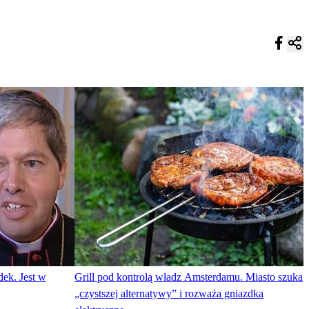
ek. Jest w
Grill pod kontrolą władz Amsterdamu. Miasto szuka
„czystszej alternatywy” i rozważa gniazdka