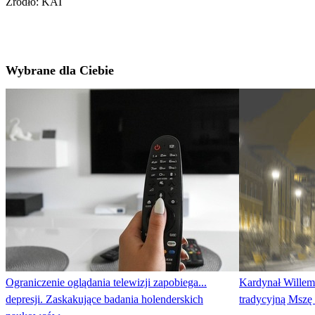
Źródło: KAI
Wybrane dla Ciebie
Ograniczenie oglądania telewizji zapobiega...
Kardynał Willem
depresji. Zaskakujące badania holenderskich
tradycyjną Mszę 