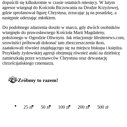
dopuścili się kilkukrotnie w czasie ostatnich miesięcy. W lutym
agresor wtargnął do Kościoła Biczowania na Drodze Krzyżowej,
gdzie sprofanował figurę Chrystusa, zrzucając ją na posadzkę, a
następnie uderzając młotkiem.
Do podobnego zdarzenia doszło w marcu, gdy dwóch osobników
wtargnęło do prawosławnego Kościoła Marii Magdaleny,
położonego w Ogrodzie Oliwnym. Jak relacjonuje lifesitenews.com,
szowiniści próbowali dokonać tam zbezczeszczenia ikon,
zaatakowali również znajdującego się na miejscu biskupa i księdza.
Przykłady żydowskiej agresji obejmują również ataki na dzielnicę
zamieszkałą przez wyznawców Chrystusa oraz dewastację
chrześcijańskiego cmentarza.
Zróbmy to razem!
25 zł
50 zł
100 zł
200 zł
500 zł