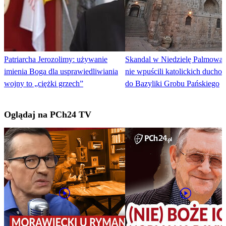
Patriarcha Jerozolimy: używanie
Skandal w Niedzielę Palmową:
imienia Boga dla usprawiedliwiania
nie wpuścili katolickich duch
wojny to „ciężki grzech”
do Bazyliki Grobu Pańskiego
Oglądaj na PCh24 TV