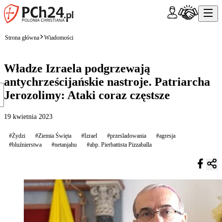
Strona główna
Wiadomości
Władze Izraela podgrzewają
antychrześcijańskie nastroje. Patriarcha
Jerozolimy: Ataki coraz częstsze
19 kwietnia 2023
#Żydzi
#Ziemia Święta
#Izrael
#przesladowania
#agresja
#bluźnierstwa
#netanjahu
#abp. Pierbattista Pizzaballa