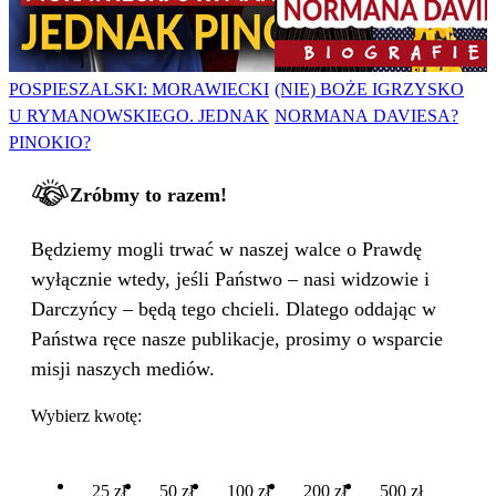
POSPIESZALSKI: MORAWIECKI
(NIE) BOŻE IGRZYSKO
U RYMANOWSKIEGO. JEDNAK
NORMANA DAVIESA?
PINOKIO?
Zróbmy to razem!
Będziemy mogli trwać w naszej walce o Prawdę
wyłącznie wtedy, jeśli Państwo – nasi widzowie i
Darczyńcy – będą tego chcieli. Dlatego oddając w
Państwa ręce nasze publikacje, prosimy o wsparcie
misji naszych mediów.
Wybierz kwotę:
25 zł
50 zł
100 zł
200 zł
500 zł