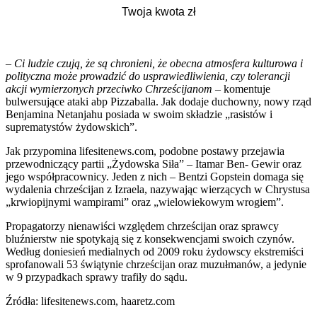
– Ci ludzie czują, że są chronieni, że obecna atmosfera kulturowa i
polityczna może prowadzić do usprawiedliwienia, czy tolerancji
akcji wymierzonych przeciwko Chrześcijanom –
komentuje
bulwersujące ataki abp Pizzaballa. Jak dodaje duchowny, nowy rząd
Benjamina Netanjahu posiada w swoim składzie „rasistów i
suprematystów żydowskich”.
Jak przypomina lifesitenews.com, podobne postawy przejawia
przewodniczący partii „Żydowska Siła” – Itamar Ben- Gewir oraz
jego współpracownicy. Jeden z nich – Bentzi Gopstein domaga się
wydalenia chrześcijan z Izraela, nazywając wierzących w Chrystusa
„krwiopijnymi wampirami” oraz „wielowiekowym wrogiem”.
Propagatorzy nienawiści względem chrześcijan oraz sprawcy
bluźnierstw nie spotykają się z konsekwencjami swoich czynów.
Według doniesień medialnych od 2009 roku żydowscy ekstremiści
sprofanowali 53 świątynie chrześcijan oraz muzułmanów, a jedynie
w 9 przypadkach sprawy trafiły do sądu.
Źródła: lifesitenews.com, haaretz.com