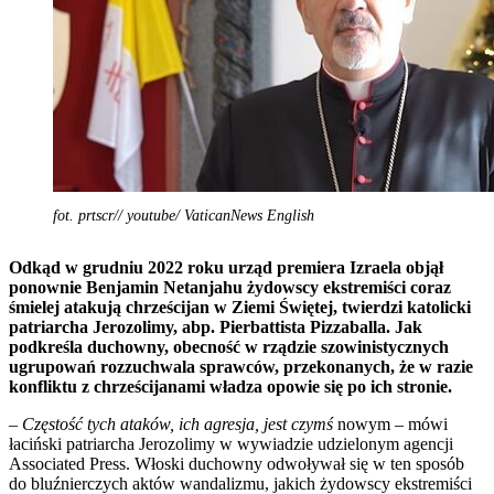
fot. prtscr// youtube/ VaticanNews English
Odkąd w grudniu 2022 roku urząd premiera Izraela objął
ponownie Benjamin Netanjahu żydowscy ekstremiści coraz
śmielej atakują chrześcijan w Ziemi Świętej, twierdzi katolicki
patriarcha Jerozolimy, abp. Pierbattista Pizzaballa. Jak
podkreśla duchowny, obecność w rządzie szowinistycznych
ugrupowań rozzuchwala sprawców, przekonanych, że w razie
konfliktu z chrześcijanami władza opowie się po ich stronie.
– Częstość tych ataków, ich agresja, jest czymś
nowym – mówi
łaciński patriarcha Jerozolimy w wywiadzie udzielonym agencji
Associated Press. Włoski duchowny odwoływał się w ten sposób
do bluźnierczych aktów wandalizmu, jakich żydowscy ekstremiści