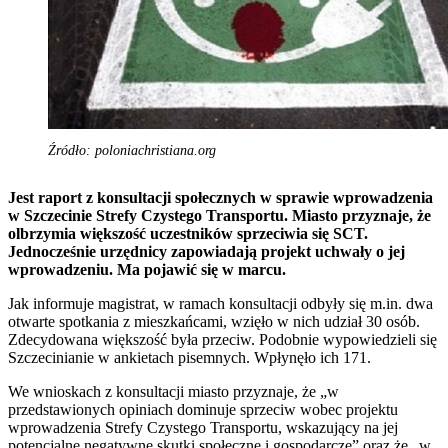
Źródło: poloniachristiana.org
Jest raport z konsultacji społecznych w sprawie wprowadzenia
w Szczecinie Strefy Czystego Transportu. Miasto przyznaje, że
olbrzymia większość uczestników sprzeciwia się SCT.
Jednocześnie urzędnicy zapowiadają projekt uchwały o jej
wprowadzeniu. Ma pojawić się w marcu.
Jak informuje magistrat, w ramach konsultacji odbyły się m.in. dwa
otwarte spotkania z mieszkańcami, wzięło w nich udział 30 osób.
Zdecydowana większość była przeciw. Podobnie wypowiedzieli się
Szczecinianie w ankietach pisemnych. Wpłynęło ich 171.
We wnioskach z konsultacji miasto przyznaje, że „w
przedstawionych opiniach dominuje sprzeciw wobec projektu
wprowadzenia Strefy Czystego Transportu, wskazujący na jej
potencjalne negatywne skutki społeczne i gospodarcze” oraz że „w