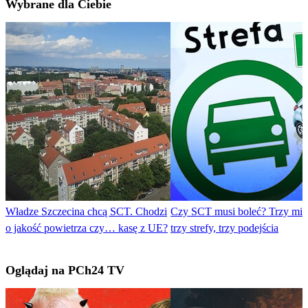
Wybrane dla Ciebie
Władze Szczecina chcą SCT. Chodzi
Czy SCT musi boleć? Trzy mias
o jakość powietrza czy… kasę z UE?
trzy strefy, trzy podejścia
Oglądaj na PCh24 TV