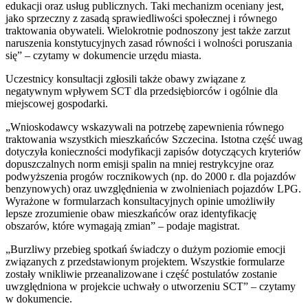
edukacji oraz usług publicznych. Taki mechanizm oceniany jest,
jako sprzeczny z zasadą sprawiedliwości społecznej i równego
traktowania obywateli. Wielokrotnie podnoszony jest także zarzut
naruszenia konstytucyjnych zasad równości i wolności poruszania
się” – czytamy w dokumencie urzędu miasta.
Uczestnicy konsultacji zgłosili także obawy związane z
negatywnym wpływem SCT dla przedsiębiorców i ogólnie dla
miejscowej gospodarki.
„Wnioskodawcy wskazywali na potrzebę zapewnienia równego
traktowania wszystkich mieszkańców Szczecina. Istotna część uwag
dotyczyła konieczności modyfikacji zapisów dotyczących kryteriów
dopuszczalnych norm emisji spalin na mniej restrykcyjne oraz
podwyższenia progów rocznikowych (np. do 2000 r. dla pojazdów
benzynowych) oraz uwzględnienia w zwolnieniach pojazdów LPG.
Wyrażone w formularzach konsultacyjnych opinie umożliwiły
lepsze zrozumienie obaw mieszkańców oraz identyfikację
obszarów, które wymagają zmian” – podaje magistrat.
„Burzliwy przebieg spotkań świadczy o dużym poziomie emocji
związanych z przedstawionym projektem. Wszystkie formularze
zostały wnikliwie przeanalizowane i część postulatów zostanie
uwzględniona w projekcie uchwały o utworzeniu SCT” – czytamy
w dokumencie.