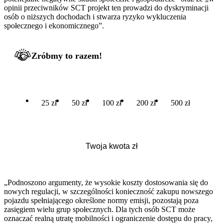
opinii przeciwników SCT projekt ten prowadzi do dyskryminacji
osób o niższych dochodach i stwarza ryzyko wykluczenia
społecznego i ekonomicznego”.
Zróbmy to razem!
25 zł
50 zł
100 zł
200 zł
500 zł
„Podnoszono argumenty, że wysokie koszty dostosowania się do
nowych regulacji, w szczególności konieczność zakupu nowszego
pojazdu spełniającego określone normy emisji, pozostają poza
zasięgiem wielu grup społecznych. Dla tych osób SCT może
oznaczać realną utratę mobilności i ograniczenie dostępu do pracy,