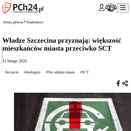
Strona główna
Wiadomości
Władze Szczecina przyznają: większość
mieszkańców miasta przeciwko SCT
11 lutego 2026
#szczecin
#ekologizm
#Nie oddamy miasta
#SCT