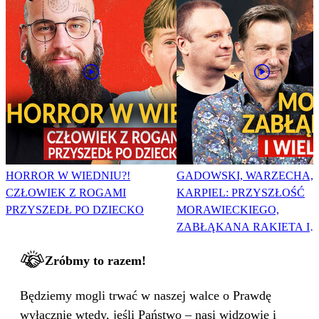
HORROR W WIEDNIU?!
GADOWSKI, WARZECHA,
CZŁOWIEK Z ROGAMI
KARPIEL: PRZYSZŁOŚĆ
PRZYSZEDŁ PO DZIECKO
MORAWIECKIEGO,
ZABŁĄKANA RAKIETA I
WIELKA PODMIANA
Zróbmy to razem!
Będziemy mogli trwać w naszej walce o Prawdę
wyłącznie wtedy, jeśli Państwo – nasi widzowie i