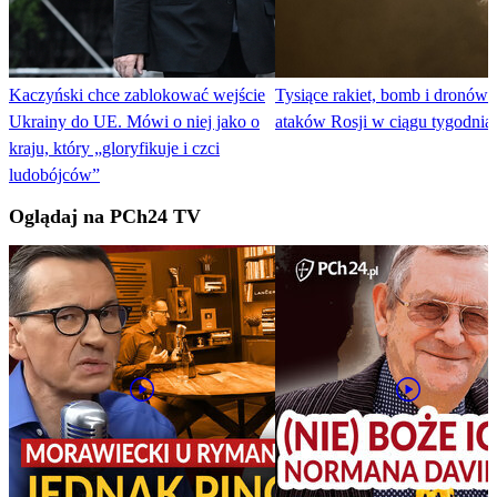
Kaczyński chce zablokować wejście
Tysiące rakiet, bomb i dronów.
Ukrainy do UE. Mówi o niej jako o
ataków Rosji w ciągu tygodnia
kraju, który „gloryfikuje i czci
ludobójców”
Oglądaj na PCh24 TV