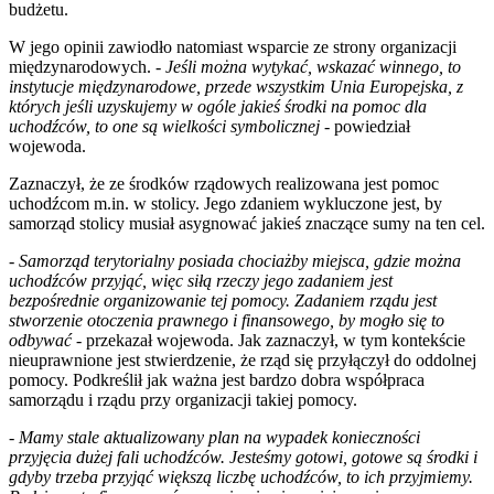
budżetu.
W jego opinii zawiodło natomiast wsparcie ze strony organizacji
międzynarodowych. -
Jeśli można wytykać, wskazać winnego, to
instytucje międzynarodowe, przede wszystkim Unia Europejska, z
których jeśli uzyskujemy w ogóle jakieś środki na pomoc dla
uchodźców, to one są wielkości symbolicznej
- powiedział
wojewoda.
Zaznaczył, że ze środków rządowych realizowana jest pomoc
uchodźcom m.in. w stolicy. Jego zdaniem wykluczone jest, by
samorząd stolicy musiał asygnować jakieś znaczące sumy na ten cel.
-
Samorząd terytorialny posiada chociażby miejsca, gdzie można
uchodźców przyjąć, więc siłą rzeczy jego zadaniem jest
bezpośrednie organizowanie tej pomocy. Zadaniem rządu jest
stworzenie otoczenia prawnego i finansowego, by mogło się to
odbywać
- przekazał wojewoda. Jak zaznaczył, w tym kontekście
nieuprawnione jest stwierdzenie, że rząd się przyłączył do oddolnej
pomocy. Podkreślił jak ważna jest bardzo dobra współpraca
samorządu i rządu przy organizacji takiej pomocy.
-
Mamy stale aktualizowany plan na wypadek konieczności
przyjęcia dużej fali uchodźców. Jesteśmy gotowi, gotowe są środki i
gdyby trzeba przyjąć większą liczbę uchodźców, to ich przyjmiemy.