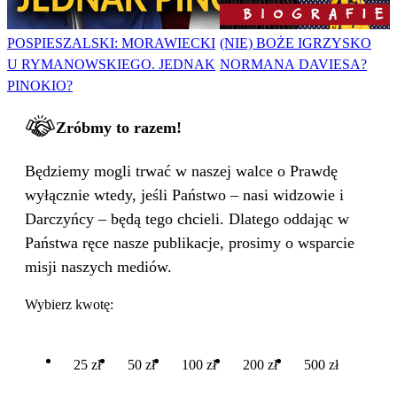
POSPIESZALSKI: MORAWIECKI
(NIE) BOŻE IGRZYSKO
U RYMANOWSKIEGO. JEDNAK
NORMANA DAVIESA?
PINOKIO?
Zróbmy to razem!
Będziemy mogli trwać w naszej walce o Prawdę
wyłącznie wtedy, jeśli Państwo – nasi widzowie i
Darczyńcy – będą tego chcieli. Dlatego oddając w
Państwa ręce nasze publikacje, prosimy o wsparcie
misji naszych mediów.
Wybierz kwotę:
25 zł
50 zł
100 zł
200 zł
500 zł