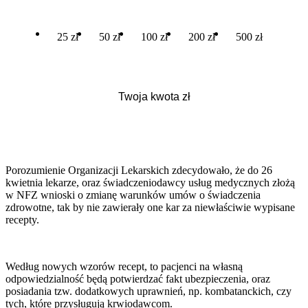
25 zł
50 zł
100 zł
200 zł
500 zł
Porozumienie Organizacji Lekarskich zdecydowało, że do 26
kwietnia lekarze, oraz świadczeniodawcy usług medycznych złożą
w NFZ wnioski o zmianę warunków umów o świadczenia
zdrowotne, tak by nie zawierały one kar za niewłaściwie wypisane
recepty.
Według nowych wzorów recept, to pacjenci na własną
odpowiedzialność będą potwierdzać fakt ubezpieczenia, oraz
posiadania tzw. dodatkowych uprawnień, np. kombatanckich, czy
tych, które przysługują krwiodawcom.