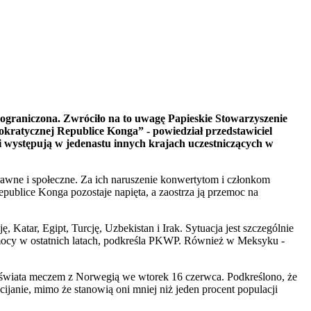
 ograniczona. Zwróciło na to uwagę Papieskie Stowarzyszenie
okratycznej Republice Konga” - powiedział przedstawiciel
występują w jedenastu innych krajach uczestniczących w
prawne i społeczne. Za ich naruszenie konwertytom i członkom
epublice Konga pozostaje napięta, a zaostrza ją przemoc na
Katar, Egipt, Turcję, Uzbekistan i Irak. Sytuacja jest szczególnie
rzemocy w ostatnich latach, podkreśla PKWP. Również w Meksyku -
ch świata meczem z Norwegią we wtorek 16 czerwca. Podkreślono, że
anie, mimo że stanowią oni mniej niż jeden procent populacji