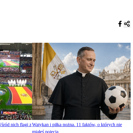
śród nich flagi z
Watykan i piłka nożna. 11 faktów, o których nie
miałeś pojęcia