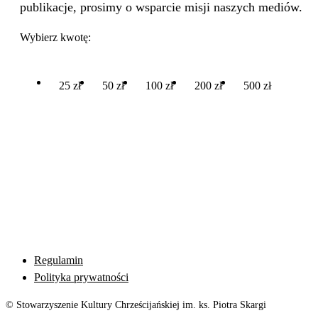
publikacje, prosimy o wsparcie misji naszych mediów.
Wybierz kwotę:
25 zł
50 zł
100 zł
200 zł
500 zł
Regulamin
Polityka prywatności
© Stowarzyszenie Kultury Chrześcijańskiej im. ks. Piotra Skargi