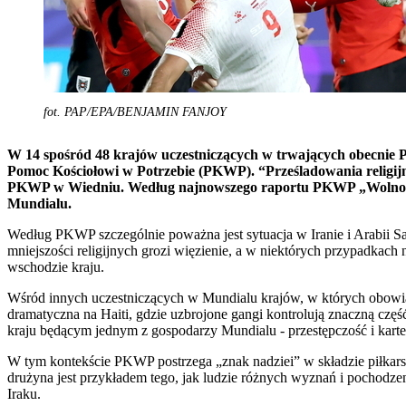
fot. PAP/EPA/BENJAMIN FANJOY
W 14 spośród 48 krajów uczestniczących w trwających obecnie Pi
Pomoc Kościołowi w Potrzebie (PKWP). “Prześladowania religijn
PKWP w Wiedniu. Według najnowszego raportu PKWP „Wolność re
Mundialu.
Według PKWP szczególnie poważna jest sytuacja w Iranie i Arabii Sau
mniejszości religijnych grozi więzienie, a w niektórych przypadkach
wschodzie kraju.
Wśród innych uczestniczących w Mundialu krajów, w których obowiązuj
dramatyczna na Haiti, gdzie uzbrojone gangi kontrolują znaczną częś
kraju będącym jednym z gospodarzy Mundialu - przestępczość i kart
W tym kontekście PKWP postrzega „znak nadziei” w składzie piłkarsk
drużyna jest przykładem tego, jak ludzie różnych wyznań i pochodz
Iraku.