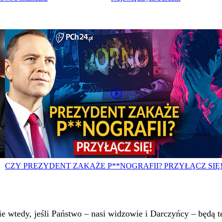
CZY PREZYDENT ZAKAŻE P**NOGRAFII? PRZYŁĄCZ SIĘ
 wtedy, jeśli Państwo – nasi widzowie i Darczyńcy – będą te