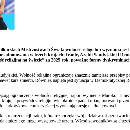
łkarskich Mistrzostwach Świata wolność religii lub wyznania jest
e odnotowano w trzech krajach: Iranie, Arabii Saudyjskiej i Dem
ligijna na świecie” za 2025 rok, poważne formy dyskryminacji 
dyjskiej. Wolność religijną ograniczają znacznie tamtejsze przepisy 
 nawet kara śmierci. Również napięta jest sytuacja w Demokratycznej R
ą ograniczenia wolności religijnej, raport wymienia Maroko, Tunezję, 
ć kraju, a przywódcy religijni wielokrotnie padali ofiarą porwań i p
ele narkotykowe coraz częściej wywierają presję na duchownych.
iej reprezentacji Iraku, która rozpoczęła swój udział w mistrzostwa
enia etnicznego mogą występować razem. Wśród zawodników są chrześcij