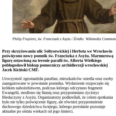
Philip Fruytiers, św. Franciszek z Asyżu / Źródło: Wikimedia Common
Przy skrzyżowaniu ulic Sołtysowickiej i Herbsta we Wrocławiu
poświęcono nowy pomnik św. Franciszka z Asyżu. Marmurową
figurę ustawioną na terenie parafii św. Alberta Wielkiego
pobłogosławił biskup pomocniczy archidiecezji wrocławskiej
Jacek Kiciński CMF.
Uroczystość zgromadziła parafian, mieszkańców osiedla oraz osoby
zaangażowane w powstanie pomnika. Wydarzenie rozpoczęło się
krótkim nabożeństwem, podczas którego odczytano fragment
Ewangelii, modlono się litanią oraz przypomniano życiorys
Biedaczyny z Asyżu. Organizatorzy podkreślali, że celem spotkania
było nie tylko poświęcenie figury, ale również przypomnienie
duchowego dziedzictwa świętego, którego przesłanie pozostaje
aktualne po ośmiu wiekach od jego śmierci.