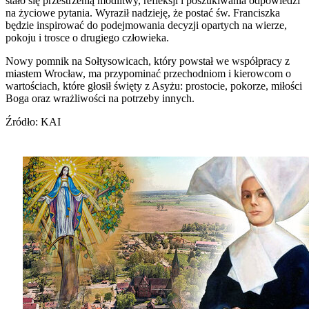
stało się przestrzenią modlitwy, refleksji i poszukiwania odpowiedzi
na życiowe pytania. Wyraził nadzieję, że postać św. Franciszka
będzie inspirować do podejmowania decyzji opartych na wierze,
pokoju i trosce o drugiego człowieka.
Nowy pomnik na Sołtysowicach, który powstał we współpracy z
miastem Wrocław, ma przypominać przechodniom i kierowcom o
wartościach, które głosił święty z Asyżu: prostocie, pokorze, miłości
Boga oraz wrażliwości na potrzeby innych.
Źródło: KAI