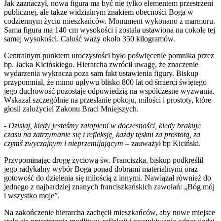
Jak zaznaczył, nowa figura ma być nie tylko elementem przestrzeni
publicznej, ale także widzialnym znakiem obecności Boga w
codziennym życiu mieszkańców. Monument wykonano z marmuru.
Sama figura ma 140 cm wysokości i została ustawiona na cokole tej
samej wysokości. Całość waży około 350 kilogramów.
Centralnym punktem uroczystości było poświęcenie pomnika przez
bp. Jacka Kicińskiego. Hierarcha zwrócił uwagę, że znaczenie
wydarzenia wykracza poza sam fakt ustawienia figury. Biskup
przypomniał, że mimo upływu blisko 800 lat od śmierci świętego
jego duchowość pozostaje odpowiedzią na współczesne wyzwania.
Wskazał szczególnie na przesłanie pokoju, miłości i prostoty, które
głosił założyciel Zakonu Braci Mniejszych.
-
Dzisiaj, kiedy jesteśmy zatopieni w doczesności, kiedy brakuje
czasu na zatrzymanie się i refleksję, każdy tęskni za prostotą, za
czymś zwyczajnym i nieprzemijającym
– zauważył bp Kiciński.
Przypominając drogę życiową św. Franciszka, biskup podkreślił
jego radykalny wybór Boga ponad dobrami materialnymi oraz
gotowość do dzielenia się miłością z innymi. Nawiązał również do
jednego z najbardziej znanych franciszkańskich zawołań: „Bóg mój
i wszystko moje”.
Na zakończenie hierarcha zachęcił mieszkańców, aby nowe miejsce