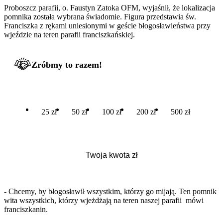
Proboszcz parafii, o. Faustyn Zatoka OFM, wyjaśnił, że lokalizacja
pomnika została wybrana świadomie. Figura przedstawia św.
Franciszka z rękami uniesionymi w geście błogosławieństwa przy
wjeździe na teren parafii franciszkańskiej.
Zróbmy to razem!
25 zł
50 zł
100 zł
200 zł
500 zł
- Chcemy, by błogosławił wszystkim, którzy go mijają. Ten pomnik
wita wszystkich, którzy wjeżdżają na teren naszej parafii mówi
franciszkanin.