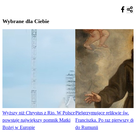
Wybrane dla Ciebie
Wyższy niż Chrystus z Rio. W Polsce
Pielgrzymujące relikwie św.
powstaje największy pomnik Matki
Franciszka. Po raz pierwszy dot
Bożej w Europie
do Rumunii