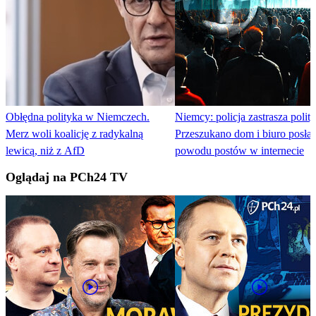
Obłędna polityka w Niemczech.
Niemcy: policja zastrasza polit
Merz woli koalicję z radykalną
Przeszukano dom i biuro posła
lewicą, niż z AfD
powodu postów w internecie
Oglądaj na PCh24 TV