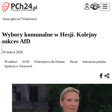
Strona główna
Wiadomości
Wybory komunalne w Hesji. Kolejny
sukces AfD
16 marca 2026
#Frankfurt
#AfD
#Alternatywa dla Niemiec
#hesja
#niemiecka polityka
#polityka w Niemczech