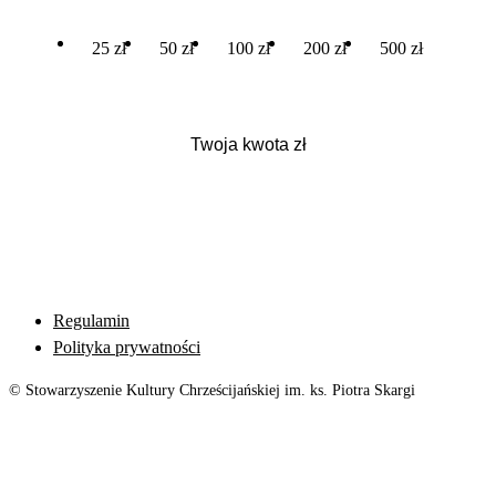
25 zł
50 zł
100 zł
200 zł
500 zł
Regulamin
Polityka prywatności
© Stowarzyszenie Kultury Chrześcijańskiej im. ks. Piotra Skargi