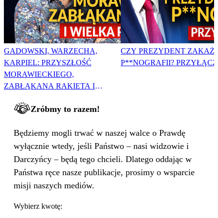
GADOWSKI, WARZECHA,
CZY PREZYDENT ZAKAŻ
KARPIEL: PRZYSZŁOŚĆ
P**NOGRAFII? PRZYŁĄCZ 
MORAWIECKIEGO,
ZABŁĄKANA RAKIETA I
WIELKA PODMIANA
Zróbmy to razem!
Będziemy mogli trwać w naszej walce o Prawdę
wyłącznie wtedy, jeśli Państwo – nasi widzowie i
Darczyńcy – będą tego chcieli. Dlatego oddając w
Państwa ręce nasze publikacje, prosimy o wsparcie
misji naszych mediów.
Wybierz kwotę: