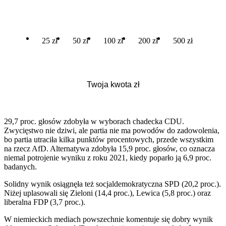
25 zł
50 zł
100 zł
200 zł
500 zł
29,7 proc. głosów zdobyła w wyborach chadecka CDU.
Zwycięstwo nie dziwi, ale partia nie ma powodów do zadowolenia,
bo partia utraciła kilka punktów procentowych, przede wszystkim
na rzecz AfD. Alternatywa zdobyła 15,9 proc. głosów, co oznacza
niemal potrojenie wyniku z roku 2021, kiedy poparło ją 6,9 proc.
badanych.
Solidny wynik osiągnęła też socjaldemokratyczna SPD (20,2 proc.).
Niżej uplasowali się Zieloni (14,4 proc.), Lewica (5,8 proc.) oraz
liberalna FDP (3,7 proc.).
W niemieckich mediach powszechnie komentuje się dobry wynik