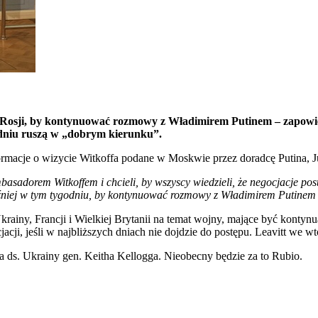
o Rosji, by kontynuować rozmowy z Władimirem Putinem – zapowie
odniu ruszą w „dobrym kierunku”.
formacje o wizycie Witkoffa podane w Moskwie przez doradcę Putina, 
dorem Witkoffem i chcieli, by wszyscy wiedzieli, że negocjacje post
óźniej w tym tygodniu, by kontynuować rozmowy z Władimirem Putinem
iny, Francji i Wielkiej Brytanii na temat wojny, mające być kontyn
acji, jeśli w najbliższych dniach nie dojdzie do postępu. Leavitt we
ds. Ukrainy gen. Keitha Kellogga. Nieobecny będzie za to Rubio.