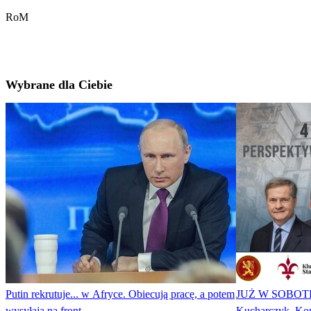
RoM
Wybrane dla Ciebie
Putin rekrutuje... w Afryce. Obiecują pracę, a potem
JUŻ W SOBOTĘ! 
wysyłają na front
Kucharczyk, Korn