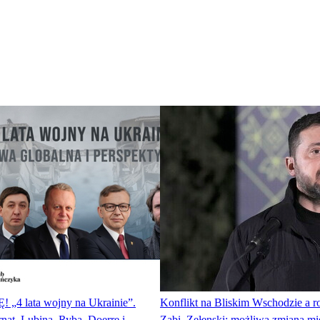
„4 lata wojny na Ukrainie”.
Konflikt na Bliskim Wschodzie a
at, Lubina, Ryba, Doerre i
Zabi. Zełenski: możliwa zmiana mie