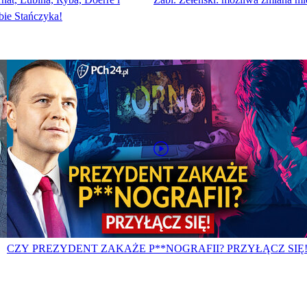
ie Stańczyka!
CZY PREZYDENT ZAKAŻE P**NOGRAFII? PRZYŁĄCZ SIĘ