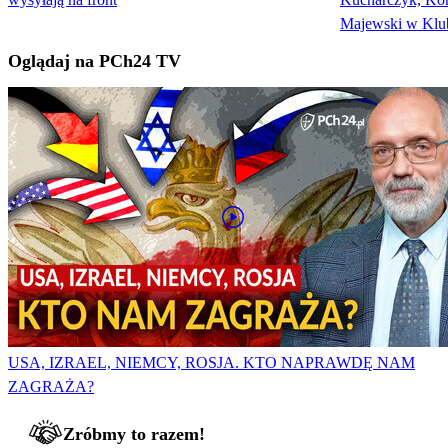
Majewski w Klub
Oglądaj na PCh24 TV
USA, IZRAEL, NIEMCY, ROSJA. KTO NAPRAWDĘ NAM
ZAGRAŻA?
Zróbmy to razem!