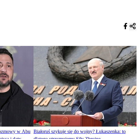
 rozmowy w Abu
Białoruś szykuje się do wojny? Łukaszenka: to
jsca i daty
dlatego utrzymujemy Siły Zbrojne