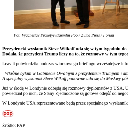
Fot. Vyacheslav Prokofyev/Kremlin Poo / Zuma Press / Forum
Prezydencki wysłannik Steve Witkoff uda się w tym tygodniu d
Dodała, że prezydent Trump liczy na to, że rozmowy w tym tyg
Leavitt potwierdziła podczas wtorkowego briefingu wcześniejsze in
-
Właśnie byłam w Gabinecie Owalnym z prezydentem Trumpem i ambasa
A specjalny wysłannik Steve Witkoff ponownie uda się do Moskwy p
Już w środę w Londynie odbędą się rozmowy dyplomatów z USA, Ukra
powiedział po nich, że Stany Zjednoczone są gotowe odejść od negocj
W Londynie USA reprezentowane będą przez specjalnego wysłannika 
Źródło: PAP