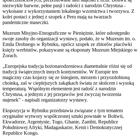
niezwykle barwne, pełne pasji i radości z narodzin Chrystusa -
wykonane z wykorzystaniem lokalnego wzornictwa i tworzywa. Z
kolei postaci z jednej z szopek z Peru mają na twarzach
pandemiczne maseczki.
Muzeum Misyjno-Etnograficzne w Pieniężnie, które udostępniło
swoje zasoby do organizacji wystawy, podało, że w Muzeum im. o.
Emila Drobnego w Rybniku, oprócz szopek ze zbiorów placówki
księży werbistów, pokazywane są eksponaty Muzeum Miejskiego w
Żorach.
„Europejska tradycja bożonarodzeniowa diametralnie różni się od
tradycji świątecznych innych kontynentów. W Europie ten
magiczny czas kojarzy się ze śniegiem, mrozem i przyozdobioną
choinką, zaś w cieplejszych zakątkach świata ze słońcem i wysoką
temperaturą. Wspólnym elementem jest radość z narodzin
Chrystusa, a jednym z jej przejawów jest zwyczaj tworzenia
stajenek” - napisali organizatorzy wystawy.
Ekspozycja w Rybniku przedstawia związane z tym tematem
oryginalne wytwory współczesnej sztuki powstałe w Boliwii,
Ekwadorze, Argentynie, Togo, Ghanie, Zambii, Republice
Południowej Afryki, Madagaskarze, Kenii i Demokratycznej
Republice Kongo.