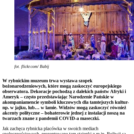
fot. flickr.com/ Babij
W rybnickim muzeum trwa wystawa szopek
bożonarodzeniowych, które mogą zaskoczyć europejskiego
obserwatora. Dekoracje pochodzą z dalekich państw Afryki i
Ameryk – często przedstawiając Narodzenie Pańskie w
akompaniamencie symboli kluczowych dla tamtejszych kultur-
np. w jajku, lub… w lamie. Widzów mogą zaskoczyć również
akcenty polityczne – bohaterowie jednej z instalacji noszą na
twarzach znane z pandemii COVID-a maseczki.
Jak zachęca rybnicka placówka w swoich mediach
społecznościowych, prezentowane tam stajenki z m.in. Boliwii są