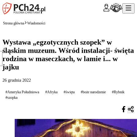
Strona główna
Wiadomości
Wystawa „egzotycznych szopek” w
śląskim muzeum. Wśród instalacji- święta
rodzina w maseczkach, w lamie i... w
jajku
26 grudnia 2022
#Ameryka Południowa
#Afryka
#święta
#boże narodzenie
#Rybnik
#szopka