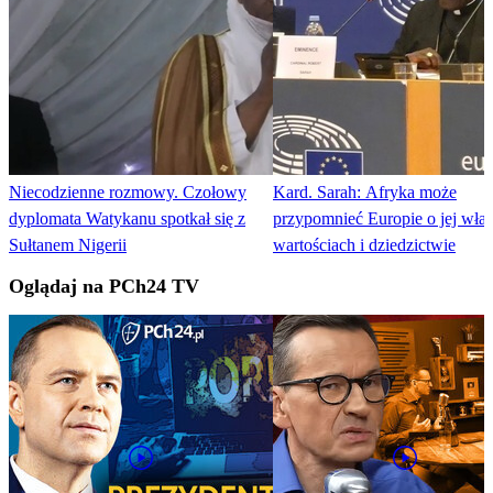
Niecodzienne rozmowy. Czołowy
Kard. Sarah: Afryka może
dyplomata Watykanu spotkał się z
przypomnieć Europie o jej wła
Sułtanem Nigerii
wartościach i dziedzictwie
Oglądaj na PCh24 TV