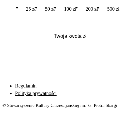
25 zł
50 zł
100 zł
200 zł
500 zł
Regulamin
Polityka prywatności
© Stowarzyszenie Kultury Chrześcijańskiej im. ks. Piotra Skargi