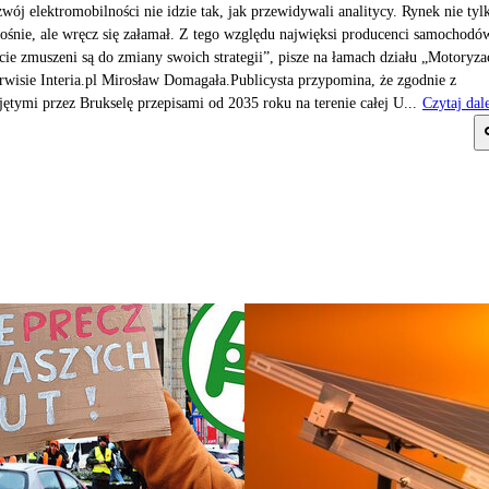
wój elektromobilności nie idzie tak, jak przewidywali analitycy. Rynek nie tyl
rośnie, ale wręcz się załamał. Z tego względu najwięksi producenci samochodó
cie zmuszeni są do zmiany swoich strategii”, pisze na łamach działu „Motoryza
rwisie Interia.pl Mirosław Domagała.Publicysta przypomina, że zgodnie z
jętymi przez Brukselę przepisami od 2035 roku na terenie całej U...
Czytaj dal