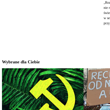
„Roz
nie 
świe
w se
przy
Wybrane dla Ciebie