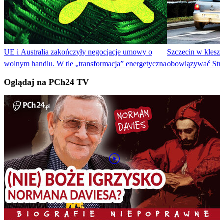
UE i Australia zakończyły negocjacje umowy o
Szczecin w kles
wolnym handlu. W tle „transformacja” energetyczna
obowiązywać Str
Oglądaj na PCh24 TV