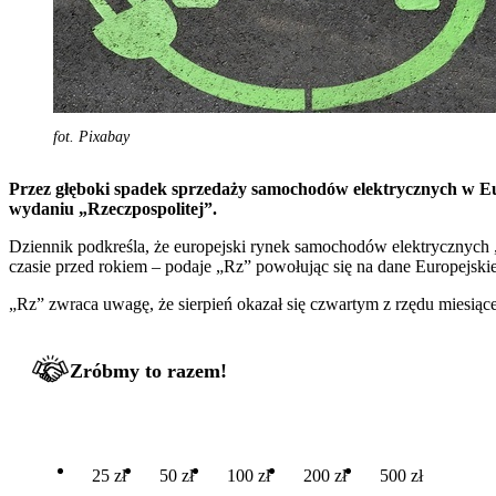
fot. Pixabay
Przez głęboki spadek sprzedaży samochodów elektrycznych w Eur
wydaniu „Rzeczpospolitej”.
Dziennik podkreśla, że europejski rynek samochodów elektrycznych
czasie przed rokiem – podaje „Rz” powołując się na dane Europej
„Rz” zwraca uwagę, że sierpień okazał się czwartym z rzędu miesiąc
Zróbmy to razem!
25 zł
50 zł
100 zł
200 zł
500 zł