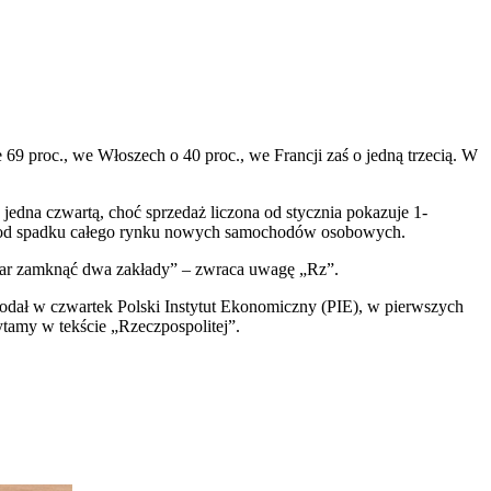
69 proc., we Włoszech o 40 proc., we Francji zaś o jedną trzecią. W
 jedna czwartą, choć sprzedaż liczona od stycznia pokazuje 1-
szy od spadku całego rynku nowych samochodów osobowych.
miar zamknąć dwa zakłady” – zwraca uwagę „Rz”.
odał w czwartek Polski Instytut Ekonomiczny (PIE), w pierwszych
zytamy w tekście „Rzeczpospolitej”.