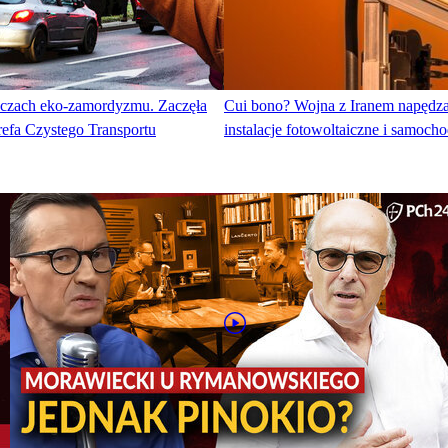
zczach eko-zamordyzmu. Zaczęła
Cui bono? Wojna z Iranem napędza
efa Czystego Transportu
instalacje fotowoltaiczne i samoch