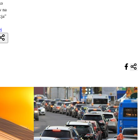
ko
w na
cja”
ej