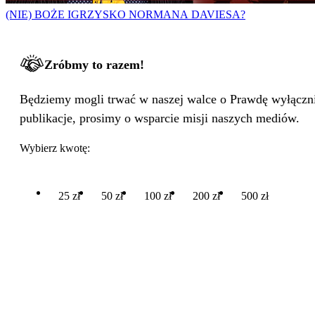
(NIE) BOŻE IGRZYSKO NORMANA DAVIESA?
Zróbmy to razem!
Będziemy mogli trwać w naszej walce o Prawdę wyłącznie
publikacje, prosimy o wsparcie misji naszych mediów.
Wybierz kwotę:
25 zł
50 zł
100 zł
200 zł
500 zł