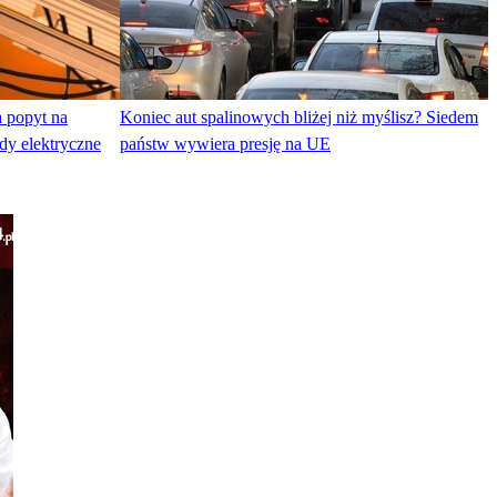
 popyt na
Koniec aut spalinowych bliżej niż myślisz? Siedem
ody elektryczne
państw wywiera presję na UE