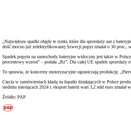
„Największe spadki objęły te rynki, które dla sprzedaży aut z bater
dość mocno już zelektryfikowanej Szwecji popyt zmalał o 30 proc., w
Spadek popytu na samochody bateryjne widoczny jest także w Polsce. 
procentowy wzrost” – podała „Rz”. Dla całej UE spadek sprzedaży 
To sprawia, że koncerny motoryzacyjne ograniczają produkcję. „Pi
Cięcia w zamówieniach kładą na łopatki działających w Polsce pro
siedmiu miesiącach 2024 r. eksport baterii wart 3,2 mld euro zmalał 
Źródło: PAP