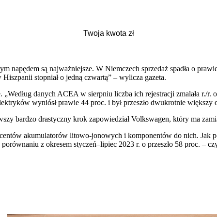
yjnym napędem są najważniejsze. W Niemczech sprzedaż spadła o prawie 
 Hiszpanii stopniał o jedną czwartą” – wylicza gazeta.
„Według danych ACEA w sierpniu liczba ich rejestracji zmalała r./r. o
elektryków wyniósł prawie 44 proc. i był przeszło dwukrotnie więk
erwszy bardzo drastyczny krok zapowiedział Volkswagen, który ma za
ducentów akumulatorów litowo-jonowych i komponentów do nich. Jak p
w porównaniu z okresem styczeń–lipiec 2023 r. o przeszło 58 proc. – c