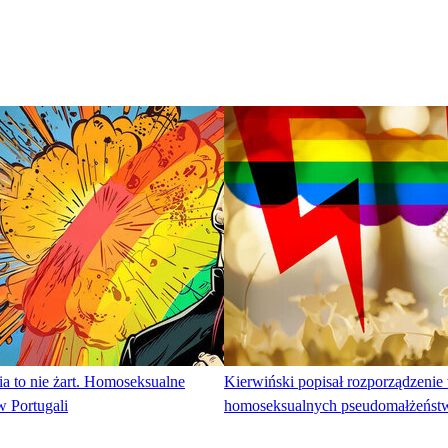
 to nie żart. Homoseksualne
Kierwiński popisał rozporządzenie
w Portugali
homoseksualnych pseudomałżeńst