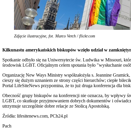
Zdjęcie ilustracyjne, fot. Marco Verch / flickr.com
Kilkunastu amerykańskich biskupów wzięło udział w zamknięty
Spotkanie odbyło się na Uniwersytecie św. Ludwika w Missouri, któ
środowisk LGBT. Oficjalnym celem spotania było "wysłuchanie osób t
Organizację New Ways Ministry współzałożyła s. Jeannine Gramick, k
cieszy się dużym uznaniem ze strony części hierarchów; ciepłe bilecik
Portal LifeSiteNews przypomina, że to już druga konferencja dla 
Obecność grupy biskupów na konferencji nie oznacza, by wpływy 
LGBT, co skutkuje przyjmowaniem dobrych dokumentów i oświadczeń 
utrzymuje szczególnie dobre relacje ze Stolicą Apostolską.
Źródła: lifesitenews.com, PCh24.pl
Pach