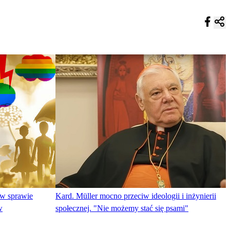
 w sprawie
Kard. Müller mocno przeciw ideologii i inżynierii
w
społecznej. "Nie możemy stać się psami"