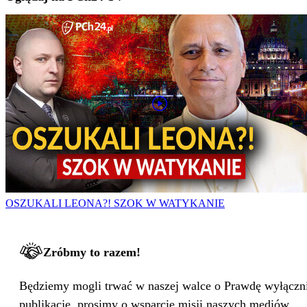
OSZUKALI LEONA?! SZOK W WATYKANIE
Zróbmy to razem!
Będziemy mogli trwać w naszej walce o Prawdę wyłącznie
publikacje, prosimy o wsparcie misji naszych mediów.