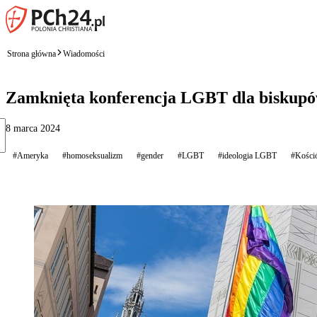
Strona główna
Wiadomości
Zamknięta konferencja LGBT dla biskupów
8 marca 2024
#Ameryka
#homoseksualizm
#gender
#LGBT
#ideologia LGBT
#Kośció