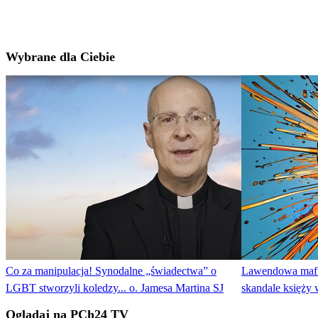
Wybrane dla Ciebie
Co za manipulacja! Synodalne „świadectwa” o
Lawendowa mafia
LGBT stworzyli koledzy... o. Jamesa Martina SJ
skandale księży 
Oglądaj na PCh24 TV