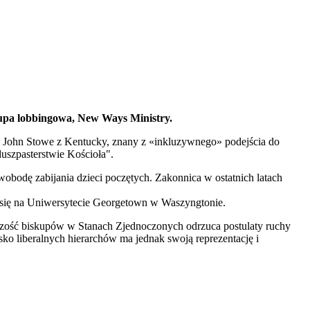
upa lobbingowa, New Ways Ministry.
bp John Stowe z Kentucky, znany z «inkluzywnego» podejścia do
uszpasterstwie Kościoła".
wobodę zabijania dzieci poczętych. Zakonnica w ostatnich latach
a się na Uniwersytecie Georgetown w Waszyngtonie.
zość biskupów w Stanach Zjednoczonych odrzuca postulaty ruchy
 liberalnych hierarchów ma jednak swoją reprezentację i