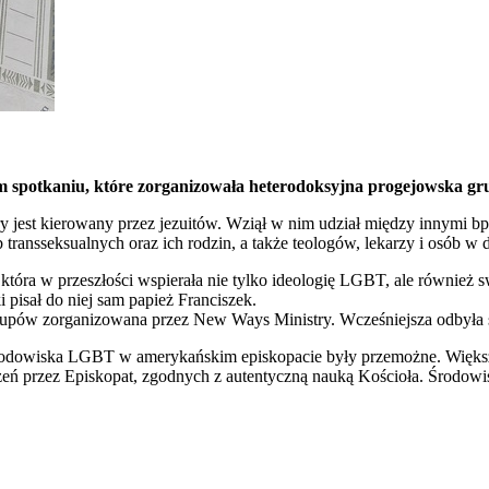
m spotkaniu, które zorganizowała heterodoksyjna progejowska gr
ry jest kierowany przez jezuitów. Wziął w nim udział między innymi 
ransseksualnych oraz ich rodzin, a także teologów, lekarzy i osób w d
tóra w przeszłości wspierała nie tylko ideologię LGBT, ale również s
i pisał do niej sam papież Franciszek.
biskupów zorganizowana przez New Ways Ministry. Wcześniejsza odbył
środowiska LGBT w amerykańskim episkopacie były przemożne. Więks
przez Episkopat, zgodnych z autentyczną nauką Kościoła. Środowisko