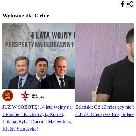
Wybrane dla Ciebie
JUŻ W SOBOTĘ! „4 lata wojny na
Zełeński: Od 10 miesięcy nie b
Ukrainie”. Kucharczyk, Kornat,
dobrze. Ofensywa Rosji udare
Lubina, Ryba, Doerre i Majewski w
Klubie Stańczyka!