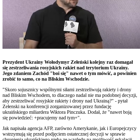
Prezydent Ukrainy Wołodymyr Zełeński kolejny raz domagał
się zestrzeliwania rosyjskich rakiet nad terytorium Ukrainy.
Jego zdaniem Zachód "boi się" nawet o tym mówić, a powinien
zrobić to samo, co na Bliskim Wschodzie.
"Skoro sojusznicy wspólnymi siłami zestrzeliwują rakiety i drony
nad Bliskim Wschodem, to dlaczego nadal nie ma podobnej decyzji,
aby zestrzeliwać rosyjskie rakiety i drony nad Ukrainą?" - pytał
Zełenski na konferencji zorganizowanej przez fundację
ukraińskiego miliardera Wiktora Pinczuka. Dodał, że "nawet boją
się powiedzieć: +pracujemy nad tym+".
Jak napisała agencja AFP, zarówno Amerykanie, jak i Europejczycy
wstrzymują się przed podjęciem ostatecznej decyzji w sprawie
chronienia ukraińskiego nieba ze względu na możliwość eskalacji