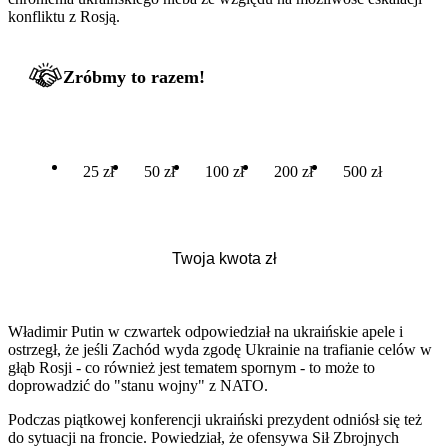
konfliktu z Rosją.
Zróbmy to razem!
25 zł
50 zł
100 zł
200 zł
500 zł
Władimir Putin w czwartek odpowiedział na ukraińskie apele i
ostrzegł, że jeśli Zachód wyda zgodę Ukrainie na trafianie celów w
głąb Rosji - co również jest tematem spornym - to może to
doprowadzić do "stanu wojny" z NATO.
Podczas piątkowej konferencji ukraiński prezydent odniósł się też
do sytuacji na froncie. Powiedział, że ofensywa Sił Zbrojnych