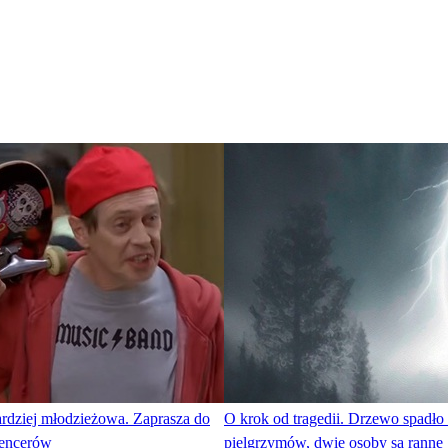
ardziej młodzieżowa. Zaprasza do
O krok od tragedii. Drzewo spadło
uencerów
pielgrzymów, dwie osoby są ranne