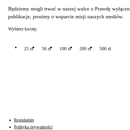
Będziemy mogli trwać w naszej walce o Prawdę wyłącznie
publikacje, prosimy o wsparcie misji naszych mediów.
Wybierz kwotę:
25 zł
50 zł
100 zł
200 zł
500 zł
Regulamin
Polityka prywatności