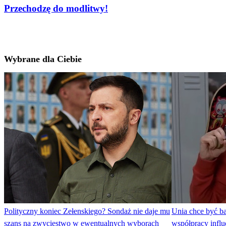
Przechodzę do modlitwy!
Wybrane dla Ciebie
Polityczny koniec Zełenskiego? Sondaż nie daje mu
Unia chce być b
szans na zwycięstwo w ewentualnych wyborach
współpracy infl