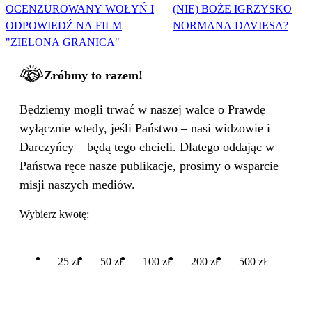
OCENZUROWANY WOŁYŃ I
(NIE) BOŻE IGRZYSKO
ODPOWIEDŹ NA FILM
NORMANA DAVIESA?
"ZIELONA GRANICA"
Zróbmy to razem!
Będziemy mogli trwać w naszej walce o Prawdę
wyłącznie wtedy, jeśli Państwo – nasi widzowie i
Darczyńcy – będą tego chcieli. Dlatego oddając w
Państwa ręce nasze publikacje, prosimy o wsparcie
misji naszych mediów.
Wybierz kwotę:
25 zł
50 zł
100 zł
200 zł
500 zł