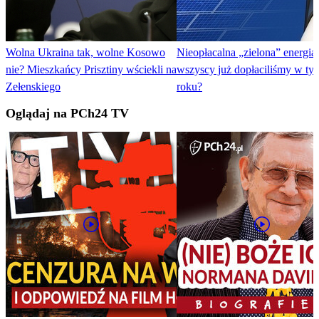
Wolna Ukraina tak, wolne Kosowo
Nieopłacalna „zielona” energia.
nie? Mieszkańcy Prisztiny wściekli na
wszyscy już dopłaciliśmy w ty
Zełenskiego
roku?
Oglądaj na PCh24 TV