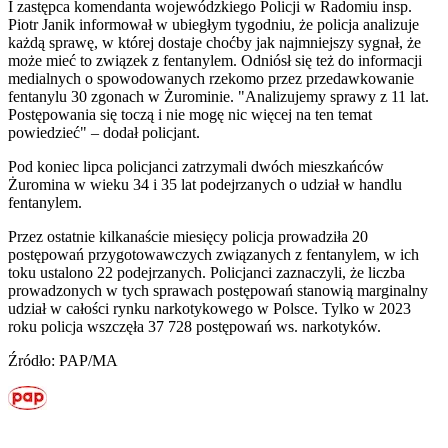
I zastępca komendanta wojewódzkiego Policji w Radomiu insp.
Piotr Janik informował w ubiegłym tygodniu, że policja analizuje
każdą sprawę, w której dostaje choćby jak najmniejszy sygnał, że
może mieć to związek z fentanylem. Odniósł się też do informacji
medialnych o spowodowanych rzekomo przez przedawkowanie
fentanylu 30 zgonach w Żurominie. "Analizujemy sprawy z 11 lat.
Postępowania się toczą i nie mogę nic więcej na ten temat
powiedzieć" – dodał policjant.
Pod koniec lipca policjanci zatrzymali dwóch mieszkańców
Żuromina w wieku 34 i 35 lat podejrzanych o udział w handlu
fentanylem.
Przez ostatnie kilkanaście miesięcy policja prowadziła 20
postępowań przygotowawczych związanych z fentanylem, w ich
toku ustalono 22 podejrzanych. Policjanci zaznaczyli, że liczba
prowadzonych w tych sprawach postępowań stanowią marginalny
udział w całości rynku narkotykowego w Polsce. Tylko w 2023
roku policja wszczęła 37 728 postępowań ws. narkotyków.
Źródło: PAP/MA