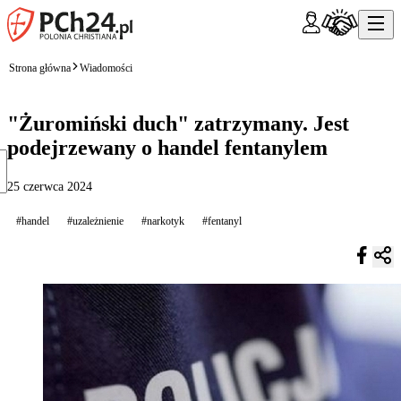
Strona główna
Wiadomości
"Żuromiński duch" zatrzymany. Jest
podejrzewany o handel fentanylem
25 czerwca 2024
#handel
#uzależnienie
#narkotyk
#fentanyl