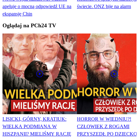
apeluje o mocną odpowiedź UE na
świecie. ONZ bije na alarm
ekspansję Chin
Oglądaj na PCh24 TV
LISICKI, GÓRNY, KRATIUK:
HORROR W WIEDNIU?!
WIELKA PODMIANA W
CZŁOWIEK Z ROGAMI
HISZPANII? MIELIŚMY RACJĘ
PRZYSZEDŁ PO DZIECKO