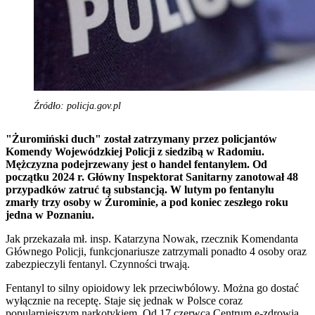
Źródło: policja.gov.pl
"Żuromiński duch" został zatrzymany przez policjantów
Komendy Wojewódzkiej Policji z siedzibą w Radomiu.
Mężczyzna podejrzewany jest o handel fentanylem. Od
początku 2024 r. Główny Inspektorat Sanitarny zanotował 48
przypadków zatruć tą substancją. W lutym po fentanylu
zmarły trzy osoby w Żurominie, a pod koniec zeszłego roku
jedna w Poznaniu.
Jak przekazała mł. insp. Katarzyna Nowak, rzecznik Komendanta
Głównego Policji, funkcjonariusze zatrzymali ponadto 4 osoby oraz
zabezpieczyli fentanyl. Czynności trwają.
Fentanyl to silny opioidowy lek przeciwbólowy. Można go dostać
wyłącznie na receptę. Staje się jednak w Polsce coraz
popularniejszym narkotykiem. Od 17 czerwca Centrum e-zdrowia