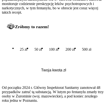
monitoruje codziennie preskrypcję leków psychotropowych i
narkotycznych, w tym fentanylu, bo w obrocie jest coraz więcej
takich recept.
Zróbmy to razem!
25 zł
50 zł
100 zł
200 zł
500 zł
Od początku 2024 r. Główny Inspektorat Sanitarny zanotował 48
przypadków zatruć tą substancją. W lutym po fentanylu zmarły trzy
osoby w Żurominie (woj. mazowieckie), a pod koniec zeszłego
roku jedna w Poznaniu.