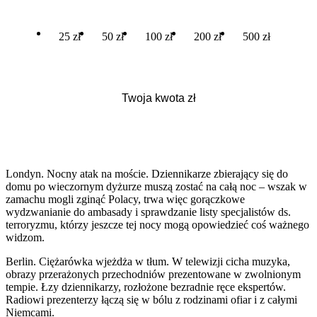
25 zł
50 zł
100 zł
200 zł
500 zł
Londyn. Nocny atak na moście. Dziennikarze zbierający się do
domu po wieczornym dyżurze muszą zostać na całą noc – wszak w
zamachu mogli zginąć Polacy, trwa więc gorączkowe
wydzwanianie do ambasady i sprawdzanie listy specjalistów ds.
terroryzmu, którzy jeszcze tej nocy mogą opowiedzieć coś ważnego
widzom.
Berlin. Ciężarówka wjeżdża w tłum. W telewizji cicha muzyka,
obrazy przerażonych przechodniów prezentowane w zwolnionym
tempie. Łzy dziennikarzy, rozłożone bezradnie ręce ekspertów.
Radiowi prezenterzy łączą się w bólu z rodzinami ofiar i z całymi
Niemcami.