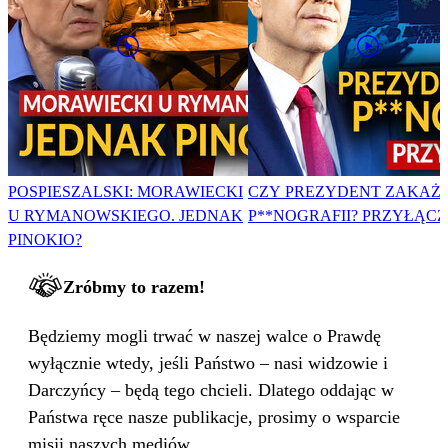
POSPIESZALSKI: MORAWIECKI
CZY PREZYDENT ZAKAŻ
U RYMANOWSKIEGO. JEDNAK
P**NOGRAFII? PRZYŁĄCZ 
PINOKIO?
Zróbmy to razem!
Będziemy mogli trwać w naszej walce o Prawdę
wyłącznie wtedy, jeśli Państwo – nasi widzowie i
Darczyńcy – będą tego chcieli. Dlatego oddając w
Państwa ręce nasze publikacje, prosimy o wsparcie
misji naszych mediów.