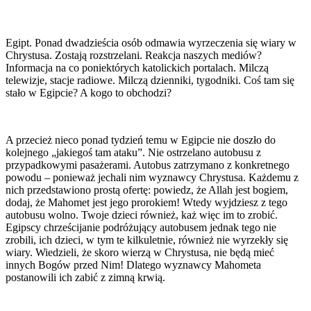
Egipt. Ponad dwadzieścia osób odmawia wyrzeczenia się wiary w
Chrystusa. Zostają rozstrzelani. Reakcja naszych mediów?
Informacja na co poniektórych katolickich portalach. Milczą
telewizje, stacje radiowe. Milczą dzienniki, tygodniki. Coś tam się
stało w Egipcie? A kogo to obchodzi?
A przecież nieco ponad tydzień temu w Egipcie nie doszło do
kolejnego „jakiegoś tam ataku”. Nie ostrzelano autobusu z
przypadkowymi pasażerami. Autobus zatrzymano z konkretnego
powodu – ponieważ jechali nim wyznawcy Chrystusa. Każdemu z
nich przedstawiono prostą ofertę: powiedz, że Allah jest bogiem,
dodaj, że Mahomet jest jego prorokiem! Wtedy wyjdziesz z tego
autobusu wolno. Twoje dzieci również, każ więc im to zrobić.
Egipscy chrześcijanie podróżujący autobusem jednak tego nie
zrobili, ich dzieci, w tym te kilkuletnie, również nie wyrzekły się
wiary. Wiedzieli, że skoro wierzą w Chrystusa, nie będą mieć
innych Bogów przed Nim! Dlatego wyznawcy Mahometa
postanowili ich zabić z zimną krwią.