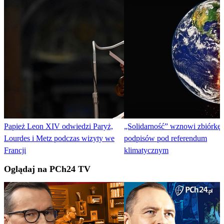
Papież Leon XIV odwiedzi Paryż,
„Solidarność” wznowi zbiórkę
Lourdes i Metz podczas wizyty we
podpisów pod referendum
Francji
klimatycznym
Oglądaj na PCh24 TV