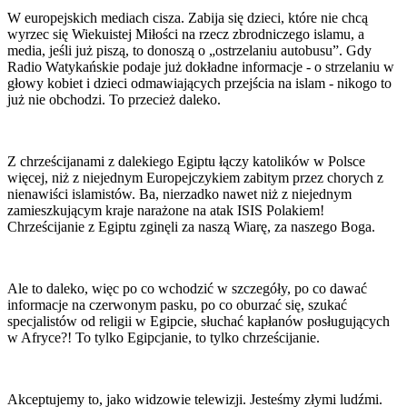
W europejskich mediach cisza. Zabija się dzieci, które nie chcą
wyrzec się Wiekuistej Miłości na rzecz zbrodniczego islamu, a
media, jeśli już piszą, to donoszą o „ostrzelaniu autobusu”. Gdy
Radio Watykańskie podaje już dokładne informacje - o strzelaniu w
głowy kobiet i dzieci odmawiających przejścia na islam - nikogo to
już nie obchodzi. To przecież daleko.
Z chrześcijanami z dalekiego Egiptu łączy katolików w Polsce
więcej, niż z niejednym Europejczykiem zabitym przez chorych z
nienawiści islamistów. Ba, nierzadko nawet niż z niejednym
zamieszkującym kraje narażone na atak ISIS Polakiem!
Chrześcijanie z Egiptu zginęli za naszą Wiarę, za naszego Boga.
Ale to daleko, więc po co wchodzić w szczegóły, po co dawać
informacje na czerwonym pasku, po co oburzać się, szukać
specjalistów od religii w Egipcie, słuchać kapłanów posługujących
w Afryce?! To tylko Egipcjanie, to tylko chrześcijanie.
Akceptujemy to, jako widzowie telewizji. Jesteśmy złymi ludźmi.