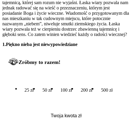
tajemnicą, której sam rozum nie wyjaśni. Łaska wiary pozwala nam
jednak radować się na wieść o przeznaczeniu, którym jest
posiadanie Boga i życie wieczne. Wiadomość o przygotowanym dla
nas mieszkaniu w tak cudownym miejscu, które potocznie
nazwanym „niebem”, niweluje smutki ziemskiego życia. Łaska
wiary pozwala też w cierpieniu dostrzec zbawienną tajemnicę i
głęboki sens. Co zatem winien wiedzieć każdy o radości wiecznej?
1.Piękno nieba jest niewypowiedziane
Zróbmy to razem!
25 zł
50 zł
100 zł
200 zł
500 zł