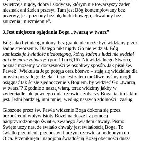
zwietrzeją nigdy, dobra i słodycze, którym nie towarzyszy żaden
niesmak ani żaden przesyt. Tam jest Bóg kontemplowany bez
przerwy, jest poznany bez błędu duchowego, chwalony bez
znużenia i niezmiennie”.
3.Jest miejscem oglądania Boga „twarzą w twarz”
Bóg jako byt nieogarniony, bez granic nie może być widziany przez
żadne stworzenie. Dlatego nikt nigdy Go nie widział. Bóg
zamieszkuje światłość niedostępną, której żaden z ludzi nie widział
ani nie może zobaczyć
(por. 1Tm 6,16). Niewidzialnego Stwórcę
poznać możemy w doczesności w osobliwy sposób. Jak pisał św.
Paweł: „Wiekuista Jego potęga oraz bóstwo – stają się widzialne dla
umysłu przez Jego dzieła”. Czy jest zatem możliwe byśmy mogli
osiągnąć tak ścisłe zjednoczenie z Bogiem, by widzieć Go „twarzą
w twarz”? Zgodnie z naszą wiarą, teraz widzimy jakby w
zwierciadle, ale pewnego dnia człowiek zobaczy Boga, takim jakim
jest. Jedni bardziej, inni mniej, według naszych zdolności i zasług
Głoszone przez św. Pawła widzenie Boga dokona się przez
bezpośredni wpływ istoty Bożej na duszę i z pomocą
nadprzyrodzonego światła, zwanego światłem chwały. Pismo
Święte uczy nas, że światło chwały jest światłością Boga. To
światło przemieni, przebóstwi i uczyni człowieka podobnym do
Ojca. Przeniknięta i napojona światłością Bożej obecności dusza