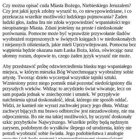
Czy można opisać cuda Miasta Bożego, Niebieskiego Jeruzalem?
Czy jest jakiś język zdolny wyrazić to, co niewypowiedziane, i co
przekracza wszelkie możliwości ludzkiego pojmowania? Żaden
ludzki głos, żadna lira nie zdoła wypowiedzieć wspaniałości tego
nieopisanego Miasta. Zdani jesteśmy na proste i niedoskonałe
porównania. Pomocne może być wprawdzie przywołanie śladów
wyobrażeń rozproszonych w świętych księgach i w niedoskonałych
i niejasnych olśnieniach, jakie mieli Uprzywilejowani. Pomocna bez
wątpienia będzie okazana nam Łaska Boża, która, oświecając nasz
ułomny rozum, dopowie to, czego żaden język wyrazić nie może.
Aby przedstawić próbę odzwierciedlenia blasku tego wspaniałego
miejsca, w którym mieszka Bóg Wszechmogący wyobraźmy sobie
artystę. Tworząc dzieło wyczerpał wszystkie tajniki sztuki.
Wzniesiony przez niego pomnik miał pozostać niedościgniony dla
przyszłych wieków. Widząc to arcydzieło świat wiwatuje, lecz on
sam popada jednak w zniechęcenie i smutek. W przypływie
natchnienia ujrzał doskonałość, ideał, którego nie sposób oddać.
Widzi, że kamień nie wyrazi zuchwałej pracy jego dłuta. Widząc
zachwyt bijących mu brawo odbiorców jest niezadowolony, nie ma
odpocznienia. Bo nie ma takiej możliwości, by uczynić doskonały
szkic przybytków Najwyższego. Wszelkie próby będą nędznym
zarysem, podobnym do wysiłków ślepego od urodzenia, który nie
potrafi wyobrazić sobie światła. Jego podobieństwa i analogie
spowite i tak będą gęstymi i nieprzeniknionymi ciemnościami,