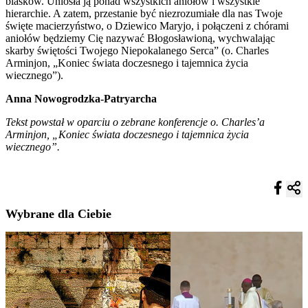
blasków. Uniosła ją ponad wszystkich aniołów i wszystkie
hierarchie. A zatem, przestanie być niezrozumiałe dla nas Twoje
święte macierzyństwo, o Dziewico Maryjo, i połączeni z chórami
aniołów będziemy Cię nazywać Błogosławioną, wychwalając
skarby świętości Twojego Niepokalanego Serca” (o. Charles
Arminjon, „Koniec świata doczesnego i tajemnica życia
wiecznego”).
Anna Nowogrodzka-Patryarcha
Tekst powstał w oparciu o zebrane konferencje o. Charles’a
Arminjon, „Koniec świata doczesnego i tajemnica życia
wiecznego”.
Wybrane dla Ciebie