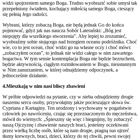
widzi spojrzeniem samego Boga. Trudno wyobrazić sobie umysł tak
przepełniony światłem, kochający miłością samego Boga, cieszący
się pełnią Jego radości.
Wybrani, którzy zobaczą Boga, nie będą jednak Go do końca
pojmować, gdyż jak nas naucza Sobór Laterański: „Bóg jest
niepojęty dla wszelkiego stworzenia”. Aby lepiej to zrozumieć,
wyobraźmy sobie stojącego nad brzegiem oceanu podróżnika. Choć
wie, co to jest ocean, choć widzi go na własne oczy i choć mówi:
„zobaczyłem ocean”, to jednak nie widzi całego w nim zawartego
bogactwa. W tym sensie kontemplacja Boga nie będzie bezruchem,
będzie aktywnością, ciągłym rozmiłowaniem w Bogu, nieustannym
w Nim zanurzaniem, w której odnajdziemy odpoczynek, a
jednocześnie działanie.
4.Mieszkają w nim nasi bliscy zbawieni
W próbie odpowiedzi na pytanie, czy w nieba odnajdziemy drogie
naszemu sercu osoby, przywołajmy jakże pocieszające słowa św.
Cypriana z Kartaginy. Ten urodzony i wychowany w pogaństwie
człowiek po nawróceniu, czując się przeznaczonym do męczeństwa,
mówił do wiernych: „Śpieszmy się więc i biegnijmy, by zobaczyć
naszą Ojczyznę i zbawienie naszych braci, jesteśmy oczekiwani
przez wielką liczbę osób, które są nam drogie, pragną nas ujrzeć
tłumy krewnych, braci, dzieci, którzy do tej chwili, pewni swojej