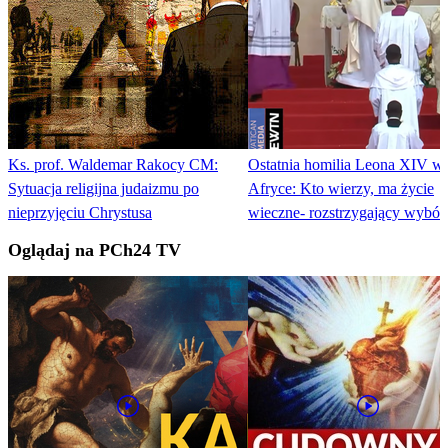
Ks. prof. Waldemar Rakocy CM:
Ostatnia homilia Leona XIV w
Sytuacja religijna judaizmu po
Afryce: Kto wierzy, ma życie
nieprzyjęciu Chrystusa
wieczne- rozstrzygający wybór
Oglądaj na PCh24 TV