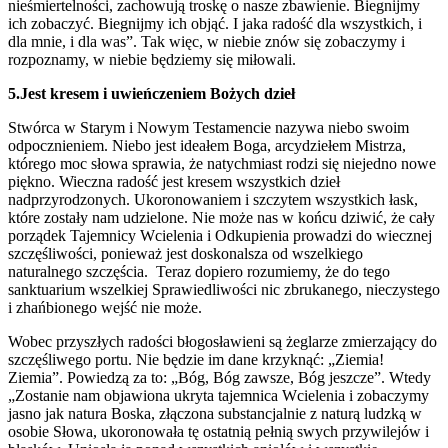
nieśmiertelności, zachowują troskę o nasze zbawienie. Biegnijmy
ich zobaczyć. Biegnijmy ich objąć. I jaka radość dla wszystkich, i
dla mnie, i dla was”. Tak więc, w niebie znów się zobaczymy i
rozpoznamy, w niebie będziemy się miłowali.
5.Jest kresem i uwieńczeniem Bożych dzieł
Stwórca w Starym i Nowym Testamencie nazywa niebo swoim
odpocznieniem. Niebo jest ideałem Boga, arcydziełem Mistrza,
którego moc słowa sprawia, że natychmiast rodzi się niejedno nowe
piękno. Wieczna radość jest kresem wszystkich dzieł
nadprzyrodzonych. Ukoronowaniem i szczytem wszystkich łask,
które zostały nam udzielone. Nie może nas w końcu dziwić, że cały
porządek Tajemnicy Wcielenia i Odkupienia prowadzi do wiecznej
szczęśliwości, ponieważ jest doskonalsza od wszelkiego
naturalnego szczęścia. Teraz dopiero rozumiemy, że do tego
sanktuarium wszelkiej Sprawiedliwości nic zbrukanego, nieczystego
i zhańbionego wejść nie może.
Wobec przyszłych radości błogosławieni są żeglarze zmierzający do
szczęśliwego portu. Nie będzie im dane krzyknąć: „Ziemia!
Ziemia”. Powiedzą za to: „Bóg, Bóg zawsze, Bóg jeszcze”. Wtedy
„Zostanie nam objawiona ukryta tajemnica Wcielenia i zobaczymy
jasno jak natura Boska, złączona substancjalnie z naturą ludzką w
osobie Słowa, ukoronowała tę ostatnią pełnią swych przywilejów i