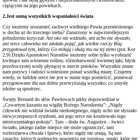
ciążącymi na jego powiekach.
2.Jest sumą wszystkich wspaniałości świata
Czy możemy zrozumieć zachwyt wielkiego Pawła przeniesionego
w duchu aż do trzeciego nieba? Zanurzony w najwznioślejszym
pobudzeniu krzyczał:
Ani oko nie widziało, ani ucho nie słyszało,
ani serce człowieka nie zdołało pojąć, jak wielkie rzeczy Bóg
przygotował tym, którzy Go miłują i służą mu na tej ziemi
(por. Kor
2,9) Dzięki Apostołowi Narodów możemy sobie tylko wyobrazić
kwitnące tam wiosenne rośliny, różnobarwność kwietnej łąki, błysk
przeźroczystej wody płynącej w nurcie potoków. Wszystkie znane
nam porywy i radości wzniesione ponad wszelką miarę. Czujemy
wtedy, że ludzkie serce nie jest w stanie tego pomieścić, ponieważ
przygotowane dla nas dobra przewyższają wszystko, co zmysły
zdolne są spostrzec.
Święty Bernard do słów Pawłowach jakby dopowiedział w
„Czwartym kazaniu na wigilię Bożego Narodzenia”: „Nigdy
człowiek nie widział światła niedostępnego, nigdy ucho nie słyszało
niewyczerpanych symfonii, ani jego serce nie kosztowało tego
niezrozumiałego pokoju”. Tam – doda św. Augustyn – świeci
światło, jakiego żadne miejsce nie może ograniczyć, tam
rozbrzmiewa chwała i śpiewy, które nigdy nie ustają. Są tam
zapachy, których podmuchy powietrza nie rozniosą, smaki, które nie