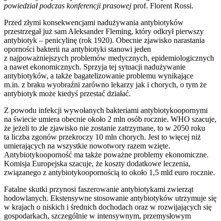
powiedział podczas konferencji prasowej
prof. Florent Rossi.
Przed złymi konsekwencjami nadużywania antybiotyków
przestrzegał już sam Aleksander Fleming, który odkrył pierwszy
antybiotyk – penicylinę (rok 1920). Obecnie zjawisko narastania
oporności bakterii na antybiotyki stanowi jeden
z najpoważniejszych problemów medycznych, epidemiologicznych
a nawet ekonomicznych. Sprzyja tej sytuacji nadużywanie
antybiotyków, a także bagatelizowanie problemu wynikające
m.in. z braku wyobraźni zarówno lekarzy jak i chorych, o tym że
antybiotyk może kiedyś przestać działać.
Z powodu infekcji wywołanych bakteriami antybiotykoopornymi
na świecie umiera obecnie około 2 mln osób rocznie. WHO szacuje,
że jeżeli to złe zjawisko nie zostanie zatrzymane, to w 2050 roku
ta liczba zgonów przekroczy 10 mln chorych. Jest to więcej niż
umierających na wszystkie nowotwory razem wzięte.
Antybiotykooporność ma także poważne problemy ekonomiczne.
Komisja Europejska szacuje, że koszty dodatkowe leczenia,
związanego z antybiotykoopornością to około 1,5 mld euro rocznie.
Fatalne skutki przynosi faszerowanie antybiotykami zwierząt
hodowlanych. Ekstensywne stosowanie antybiotyków utrzymuje się
w krajach o niskich i średnich dochodach oraz w rozwijających się
gospodarkach, szczególnie w intensywnym, przemysłowym