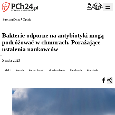
Strona główna
Opinie
Bakterie odporne na antybiotyki mogą
podróżować w chmurach. Porażające
ustalenia naukowców
5 maja 2023
#leki
#woda
#antybiotyki
#pożywienie
#hodowla
#bakterie