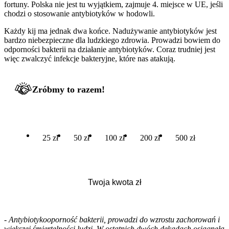
fortuny. Polska nie jest tu wyjątkiem, zajmuje 4. miejsce w UE, jeśli
chodzi o stosowanie antybiotyków w hodowli.
Każdy kij ma jednak dwa końce. Nadużywanie antybiotyków jest
bardzo niebezpieczne dla ludzkiego zdrowia. Prowadzi bowiem do
odporności bakterii na działanie antybiotyków. Coraz trudniej jest
więc zwalczyć infekcje bakteryjne, które nas atakują.
Zróbmy to razem!
25 zł
50 zł
100 zł
200 zł
500 zł
-
Antybiotykooporność bakterii, prowadzi do wzrostu zachorowań i
większej śmiertelności ludzi. W ostatnich dwóch dekadach osiągnęła