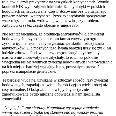
rolnictwie, czyli praktycznie na wszystkich kontynentach. Wyniki
kontroli NIK wykazały wielokrotnie, iż antybiotyki w polskich
hodowlach są nadużywane, często stosowane bez wymaganego
prawem nadzoru weterynarza. Przez to antybiotyki spożywamy
wraz mięsem – m.in. wołowiną, wieprzowiną czy drobiem.
Antybiotyki są też często obecne w mięsie ryb.
Nie jest też tajemnicą, że produkcja antybiotyków dla zwierząt
hodowlanych przynosi koncernom farmaceutycznym ogromne
zyski, więc nie rękę im aby nagłaśniać złe skutki nadużywania
antybiotyków. Dla możnych tego świata bardziej liczy się zysk, niż
ludzkie zdrowie. Podawanie zwierzętom antybiotyków, aby
masowo nie chorowały i nie zdychały, to również pokłosie
wytępienia ras pierwotnych zwierząt hodowlanych i wprowadzenie
na ich miejsce bardziej wydajnych ras, powstałych przeważnie
poprzez manipulacje genetyczne.
Te bardziej wydajne, uzyskane w sztuczny sposób rasy zwierząt
hodowlanych, zapadają na wiele chorób i żyją o wiele krócej niż
rasy naturalne. O bolączkach trawiących genetycznie
zmodyfikowane bydło mleczne opowiedział nam specjalista
zootechniki.
-
Gnębią je liczne choroby. Nagminnie występuje zapalenie
wymienia, razem z białaczką stanowi ono największy problem