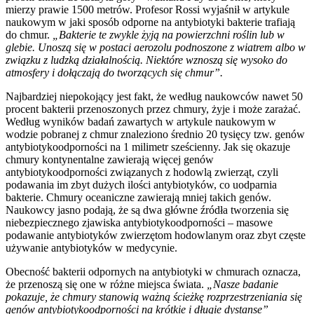
mierzy prawie 1500 metrów. Profesor Rossi wyjaśnił w artykule
naukowym w jaki sposób odporne na antybiotyki bakterie trafiają
do chmur.
„Bakterie te zwykle żyją na powierzchni roślin lub w
glebie. Unoszą się w postaci aerozolu podnoszone z wiatrem albo w
związku z ludzką działalnością. Niektóre wznoszą się wysoko do
atmosfery i dołączają do tworzących się chmur”.
Najbardziej niepokojący jest fakt, że według naukowców nawet 50
procent bakterii przenoszonych przez chmury, żyje i może zarażać.
Według wyników badań zawartych w artykule naukowym w
wodzie pobranej z chmur znaleziono średnio 20 tysięcy tzw. genów
antybiotykoodporności na 1 milimetr sześcienny. Jak się okazuje
chmury kontynentalne zawierają więcej genów
antybiotykoodporności związanych z hodowlą zwierząt, czyli
podawania im zbyt dużych ilości antybiotyków, co uodparnia
bakterie. Chmury oceaniczne zawierają mniej takich genów.
Naukowcy jasno podają, że są dwa główne źródła tworzenia się
niebezpiecznego zjawiska antybiotykoodporności – masowe
podawanie antybiotyków zwierzętom hodowlanym oraz zbyt częste
używanie antybiotyków w medycynie.
Obecność bakterii odpornych na antybiotyki w chmurach oznacza,
że przenoszą się one w różne miejsca świata.
„Nasze badanie
pokazuje, że chmury stanowią ważną ścieżkę rozprzestrzeniania się
genów antybiotykoodporności na krótkie i długie dystanse”