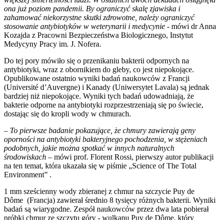
ona już poziom pandemii. By ograniczyć skalę zjawiska i
zahamować niekorzystne skutki zdrowotne, należy ograniczyć
stosowanie antybiotyków w weterynarii i medycynie
- mówi dr Anna
Kozajda z Pracowni Bezpieczeństwa Biologicznego, Instytut
Medycyny Pracy im. J. Nofera.
Do tej pory mówiło się o przenikaniu bakterii odpornych na
antybiotyki, wraz z obornikiem do gleby, co jest niepokojące.
Opublikowane ostatnio wyniki badań naukowców z Francji
(Université d’Auvergne) i Kanady (Uniwersytet Lavala) są jednak
bardziej niż niepokojące. Wyniki tych badań udowadniają, że
bakterie odporne na antybiotyki rozprzestrzeniają się po świecie,
dostając się do kropli wody w chmurach.
– To pierwsze badanie pokazujące, że chmury zawierają geny
oporności na antybiotyki bakteryjnego pochodzenia, w stężeniach
podobnych, jakie można spotkać w innych naturalnych
środowiskach
– mówi prof. Florent Rossi, pierwszy autor publikacji
na ten temat, która ukazała się w piśmie „Science of The Total
Environment” .
1 mm sześcienny wody zbieranej z chmur na szczycie Puy de
Dôme (Francja) zawierał średnio 8 tysięcy różnych bakterii. Wyniki
badań są wiarygodne. Zespół naukowców przez dwa lata pobierał
próbki chmur ze szczytu góry - wulkanu Puy de Dôme, który