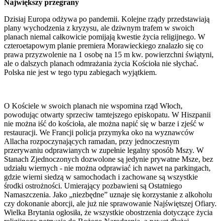
Największy przegrany
Dzisiaj Europa odżywa po pandemii. Kolejne rządy przedstawiają
plany wychodzenia z kryzysu, ale dziwnym trafem w swoich
planach niemal całkowicie pomijają kwestie życia religijnego. W
czteroetapowym planie premiera Morawieckiego znalazło się co
prawa przyzwolenie na 1 osobę na 15 m kw. powierzchni świątyni,
ale o dalszych planach odmrażania życia Kościoła nie słychać.
Polska nie jest w tego typu zabiegach wyjątkiem.
O Kościele w swoich planach nie wspomina rząd Włoch,
powodując otwarty sprzeciw tamtejszego episkopatu. W Hiszpanii
nie można iść do kościoła, ale można napić się w barze i zjeść w
restauracji. We Francji policja przymyka oko na wyznawców
Allacha rozpoczynających ramadan, przy jednoczesnym
przerywaniu odprawianych w zupełnie legalny sposób Mszy. W
Stanach Zjednoczonych dozwolone są jedynie prywatne Msze, bez
udziału wiernych - nie można odprawiać ich nawet na parkingach,
gdzie wierni siedzą w samochodach i zachowane są wszystkie
środki ostrożności. Umierający pozbawieni są Ostatniego
Namaszczenia. Jako „niezbędne” uznaje się korzystanie z alkoholu
czy dokonanie aborcji, ale już nie sprawowanie Najświętszej Ofiary.
Wielka Brytania ogłosiła, że wszystkie obostrzenia dotyczące życia