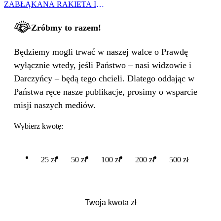
ZABŁĄKANA RAKIETA I
WIELKA PODMIANA
Zróbmy to razem!
Będziemy mogli trwać w naszej walce o Prawdę
wyłącznie wtedy, jeśli Państwo – nasi widzowie i
Darczyńcy – będą tego chcieli. Dlatego oddając w
Państwa ręce nasze publikacje, prosimy o wsparcie
misji naszych mediów.
Wybierz kwotę:
25 zł
50 zł
100 zł
200 zł
500 zł