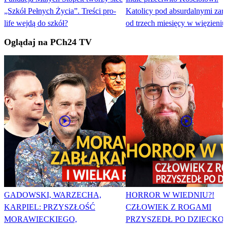
„Szkół Pełnych Życia”. Treści pro-
Katolicy pod absurdalnymi zar
life wejdą do szkół?
od trzech miesięcy w więzieniu
Oglądaj na PCh24 TV
GADOWSKI, WARZECHA,
HORROR W WIEDNIU?!
KARPIEL: PRZYSZŁOŚĆ
CZŁOWIEK Z ROGAMI
MORAWIECKIEGO,
PRZYSZEDŁ PO DZIECKO