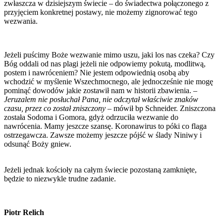
zwłaszcza w dzisiejszym świecie – do świadectwa połączonego z
przyjęciem konkretnej postawy, nie możemy zignorować tego
wezwania.
Jeżeli puścimy Boże wezwanie mimo uszu, jaki los nas czeka? Czy
Bóg oddali od nas plagi jeżeli nie odpowiemy pokutą, modlitwą,
postem i nawróceniem? Nie jestem odpowiednią osobą aby
wchodzić w myślenie Wszechmocnego, ale jednocześnie nie mogę
pominąć dowodów jakie zostawił nam w historii zbawienia. –
Jeruzalem nie posłuchał Pana, nie odczytał właściwie znaków
czasu, przez co został zniszczony
– mówił bp Schneider. Zniszczona
została Sodoma i Gomora, gdyż odrzuciła wezwanie do
nawrócenia. Mamy jeszcze szansę. Koronawirus to póki co flaga
ostrzegawcza. Zawsze możemy jeszcze pójść w ślady Niniwy i
odsunąć Boży gniew.
Jeżeli jednak kościoły na całym świecie pozostaną zamknięte,
będzie to niezwykle trudne zadanie.
Piotr Relich