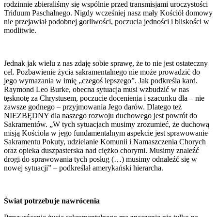
rodzinnie zbieraliśmy się wspólnie przed transmisjami uroczystości
Triduum Paschalnego. Nigdy wcześniej nasz mały Kościół domowy
nie przejawiał podobnej gorliwości, poczucia jedności i bliskości w
modlitwie.
Jednak jak wielu z nas zdaję sobie sprawę, że to nie jest ostateczny
cel. Pozbawienie życia sakramentalnego nie może prowadzić do
jego wymazania w imię „czegoś lepszego”. Jak podkreśla kard.
Raymond Leo Burke, obecna sytuacja musi wzbudzić w nas
tęsknotę za Chrystusem, poczucie docenienia i szacunku dla – nie
zawsze godnego – przyjmowania Jego darów. Dlatego też
NIEZBĘDNY dla naszego rozwoju duchowego jest powrót do
Sakramentów. „W tych sytuacjach musimy zrozumieć, że duchową
misją Kościoła w jego fundamentalnym aspekcie jest sprawowanie
Sakramentu Pokuty, udzielanie Komunii i Namaszczenia Chorych
oraz opieka duszpasterska nad ciężko chorymi. Musimy znaleźć
drogi do sprawowania tych posług (…) musimy odnaleźć się w
nowej sytuacji” – podkreślał amerykański hierarcha.
Świat potrzebuje nawrócenia