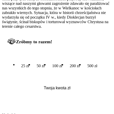
wiszące nad naszymi głowami zagrożenie zdawało się paraliżować
nas wszystkich do tego stopnia, że w Wielkanoc w kościołach
zabrakło wiernych. Sytuacja, która w historii chrześcijaństwa nie
wydarzyła się od początku IV w., kiedy Dioklecjan burzył
świątynie, ścinał biskupów i torturował wyznawców Chrystusa na
terenie całego cesarstwa.
Zróbmy to razem!
25 zł
50 zł
100 zł
200 zł
500 zł