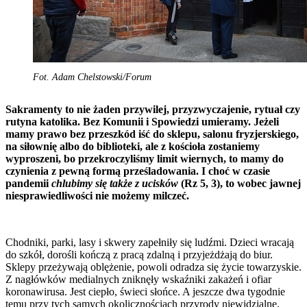
Fot. Adam Chelstowski/Forum
Sakramenty to nie żaden przywilej, przyzwyczajenie, rytuał czy
rutyna katolika. Bez Komunii i Spowiedzi umieramy. Jeżeli
mamy prawo bez przeszkód iść do sklepu, salonu fryzjerskiego,
na siłownię albo do biblioteki, ale z kościoła zostaniemy
wyproszeni, bo przekroczyliśmy limit wiernych, to mamy do
czynienia z pewną formą prześladowania. I choć w czasie
pandemii
chlubimy się także z ucisków
(Rz 5, 3), to wobec jawnej
niesprawiedliwości nie możemy milczeć.
Chodniki, parki, lasy i skwery zapełniły się ludźmi. Dzieci wracają
do szkół, dorośli kończą z pracą zdalną i przyjeżdżają do biur.
Sklepy przeżywają oblężenie, powoli odradza się życie towarzyskie.
Z nagłówków medialnych zniknęły wskaźniki zakażeń i ofiar
koronawirusa. Jest ciepło, świeci słońce. A jeszcze dwa tygodnie
temu przy tych samych okolicznościach przyrody niewidzialne,