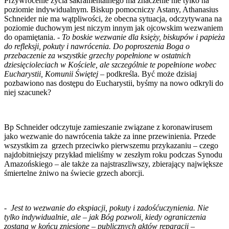
Przywrócenie życia sakramentalnego ma znaczenie nie tylko na
poziomie indywidualnym. Biskup pomocniczy Astany, Athanasius
Schneider nie ma wątpliwości, że obecna sytuacja, odczytywana na
poziomie duchowym jest niczym innym jak ojcowskim wezwaniem
do opamiętania. -
To boskie wezwanie dla księży, biskupów i papieża
do refleksji, pokuty i nawrócenia. Do poproszenia Boga o
przebaczenie za wszystkie grzechy popełnione w ostatnich
dziesięcioleciach w Kościele, ale szczególnie te popełnione wobec
Eucharystii, Komunii Świętej –
podkreśla. Być może dzisiaj
pozbawiono nas dostępu do Eucharystii, byśmy na nowo odkryli do
niej szacunek?
Bp Schneider odczytuje zamieszanie związane z koronawirusem
jako wezwanie do nawrócenia także za inne przewinienia. Przede
wszystkim za grzech przeciwko pierwszemu przykazaniu – czego
najdobitniejszy przykład mieliśmy w zeszłym roku podczas Synodu
Amazońskiego – ale także za najstraszliwszy, zbierający największe
śmiertelne żniwo na świecie grzech aborcji.
-
Jest to wezwanie do ekspiacji, pokuty i zadośćuczynienia. Nie
tylko indywidualnie, ale – jak Bóg pozwoli, kiedy ograniczenia
zostaną w końcu zniesione – publicznych aktów reparacji
–