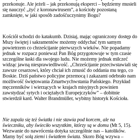
przekonuje. Ale jeżeli – jak przekonują eksperci – będziemy musieli
się nauczyć „żyć z koronawirusem”, a kościoły pozostaną
zamknięte, w jaki sposób zadośćuczynimy Bogu?
Kościół schodzi do katakumb. Dzisiaj, mając ograniczony dostęp do
Mszy świętej i sakramentów możemy oddychać tym samym
powietrzem co chrześcijanie pierwszych wieków. Nie popadamy
jednak w rozpacz ponieważ Pan Bóg przygotowuje w tym czasie
szczególne łaski dla swojego ludu. Nie możemy jednak milczeć
widząc jawną niesprawiedliwość. „Chrześcijanie przeciwstawiali się
zawsze cesarzowi, który chciał ich zmusić do oddania mu tego, co
Boskie. Dziś państwo policyjne przemocą i zakazami odebrało nam
możliwość świętowania Zmartwychwstania Pańskiego. Przykład
męczenników i wierzących w krajach misyjnych powinien
zawstydzać sytych i ociężałych Europejczyków” – dobitnie
stwierdził kard. Walter Brandmüller, wybitny historyk Kościoła.
Nie zapala się też światła i nie stawia pod korcem, ale na
świeczniku, aby świeciło wszystkim, którzy są w domu
(Mt 5, 15).
Wezwanie do nawrócenia dotyka szczególnie nas – katolików.
Mamy być
solą ziemi
i
światłem świata.
Skoro Bóg wzywa –