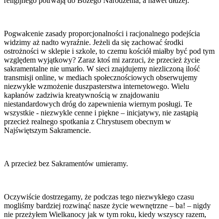
religijnego potrwają do Bożego Narodzenia, a nawet dłużej.
Pogwałcenie zasady proporcjonalności i racjonalnego podejścia
widzimy aż nadto wyraźnie. Jeżeli da się zachować środki
ostrożności w sklepie i szkole, to czemu kościół miałby być pod tym
względem wyjątkowy? Zaraz ktoś mi zarzuci, że przecież życie
sakramentalne nie umarło. W sieci znajdujemy niezliczoną ilość
transmisji online, w mediach społecznościowych obserwujemy
niezwykłe wzmożenie duszpasterstwa internetowego. Wielu
kapłanów zadziwia kreatywnością w znajdowaniu
niestandardowych dróg do zapewnienia wiernym posługi. Te
wszystkie - niezwykle cenne i piękne – inicjatywy, nie zastąpią
przecież realnego spotkania z Chrystusem obecnym w
Najświętszym Sakramencie.
A przecież bez Sakramentów umieramy.
Oczywiście dostrzegamy, że podczas tego niezwykłego czasu
mogliśmy bardziej rozwinąć nasze życie wewnętrzne – ba! – nigdy
nie przeżyłem Wielkanocy jak w tym roku, kiedy wszyscy razem,