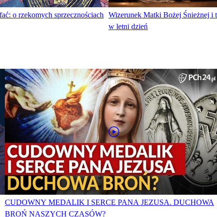
fać: o rzekomych sprzecznościach
Wizerunek Matki Bożej Śnieżnej i 
w letni dzień
CUDOWNY MEDALIK I SERCE PANA JEZUSA. DUCHOWA
BROŃ NASZYCH CZASÓW?