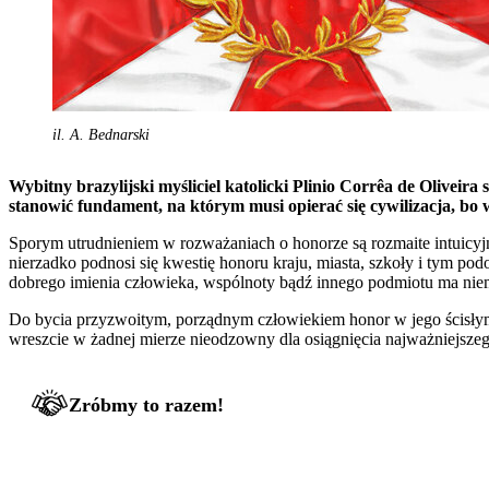
il. A. Bednarski
Wybitny brazylijski myśliciel katolicki Plinio Corrêa de Oliveira
stanowić fundament, na którym musi opierać się cywilizacja, bo w
Sporym utrudnieniem w rozważaniach o honorze są rozmaite intuicyjn
nierzadko podnosi się kwestię honoru kraju, miasta, szkoły i tym p
dobrego imienia człowieka, wspólnoty bądź innego podmiotu ma niema
Do bycia przyzwoitym, porządnym człowiekiem honor w jego ścisłym r
wreszcie w żadnej mierze nieodzowny dla osiągnięcia najważniejszeg
Zróbmy to razem!