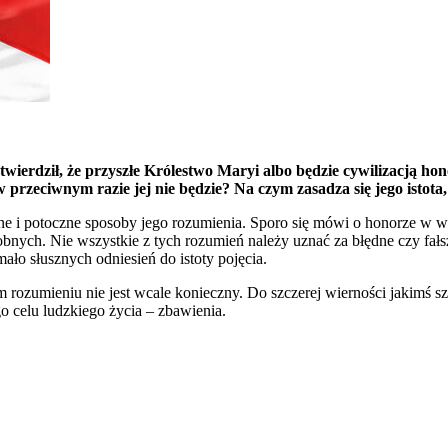
 stwierdził, że przyszłe Królestwo Maryi albo będzie cywilizacją ho
 przeciwnym razie jej nie będzie? Na czym zasadza się jego istota,
e i potoczne sposoby jego rozumienia. Sporo się mówi o honorze w woj
odobnych. Nie wszystkie z tych rozumień należy uznać za błędne czy 
ło słusznych odniesień do istoty pojęcia.
ozumieniu nie jest wcale konieczny. Do szczerej wierności jakimś szl
o celu ludzkiego życia – zbawienia.