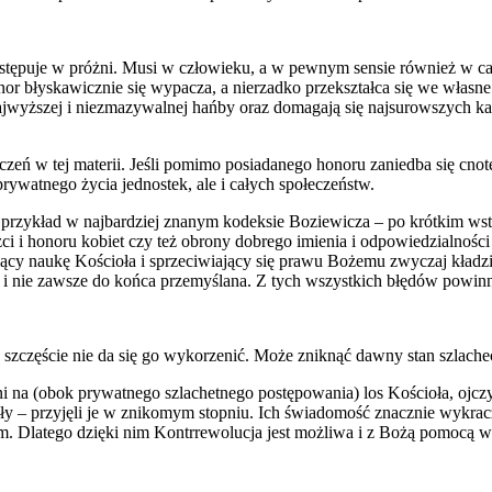
stępuje w próżni. Musi w człowieku, a w pewnym sensie również w cał
honor błyskawicznie się wypacza, a nierzadko przekształca się we wł
ajwyższej i niezmazywalnej hańby oraz domagają się najsurowszych ka
czeń w tej materii. Jeśli pomimo posiadanego honoru zaniedba się cno
prywatnego życia jednostek, ale i całych społeczeństw.
przykład w najbardziej znanym kodeksie Boziewicza – po krótkim wstę
i i honoru kobiet czy też obrony dobrego imienia i odpowiedzialności
cy naukę Kościoła i sprzeciwiający się prawu Bożemu zwyczaj kładzie 
na i nie zawsze do końca przemyślana. Z tych wszystkich błędów powi
szczęście nie da się go wykorzenić. Może zniknąć dawny stan szlacheck
ni na (obok prywatnego szlachetnego postępowania) los Kościoła, ojczyz
nały – przyjęli je w znikomym stopniu. Ich świadomość znacznie wykra
zm. Dlatego dzięki nim Kontrrewolucja jest możliwa i z Bożą pomocą w