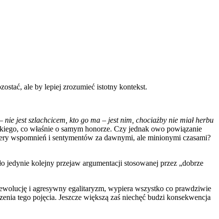
zostać, ale by lepiej zrozumieć istotny kontekst.
nie jest szlachcicem, kto go ma – jest nim, chociażby nie miał herbu
eckiego, co właśnie o samym honorze. Czy jednak owo powiązanie
do sfery wspomnień i sentymentów za dawnymi, ale minionymi czasami?
o jedynie kolejny przejaw argumentacji stosowanej przez „dobrze
 Rewolucję i agresywny egalitaryzm, wypiera wszystko co prawdziwie
zenia tego pojęcia. Jeszcze większą zaś niechęć budzi konsekwencja