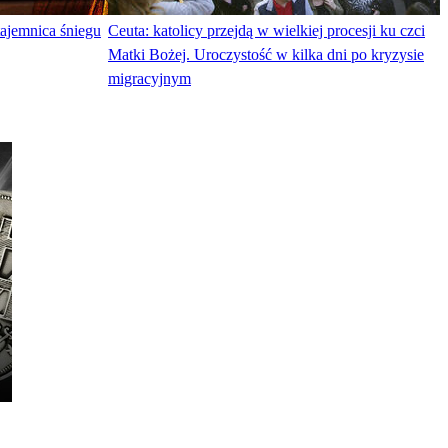
tajemnica śniegu
Ceuta: katolicy przejdą w wielkiej procesji ku czci
Matki Bożej. Uroczystość w kilka dni po kryzysie
migracyjnym