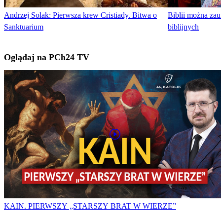
Andrzej Solak: Pierwsza krew Cristiady. Bitwa o
Biblii można zau
Sanktuarium
biblijnych
Oglądaj na PCh24 TV
KAIN. PIERWSZY „STARSZY BRAT W WIERZE”