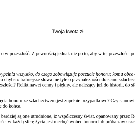
eco w przeszłość. Z pewnością jednak nie po to, aby w tej przeszłości po
wypełnia wszystko, do czego zobowiązuje poczucie honoru; komu obce – 
 chyba o trafniejsze słowa nie tyle o przynależności do stanu szlach
eszłości? Relikt nawet cenny i piękny, ale należący już do historii, 
ęcia honoru ze szlachectwem jest zupełnie przypadkowe? Czy stanowił
e do końca.
m bardziej są one utrudnione, iż współczesny świat, opanowany przez
ści w każdą sferę życia jest niechęć wobec honoru lub próba zawłaszc