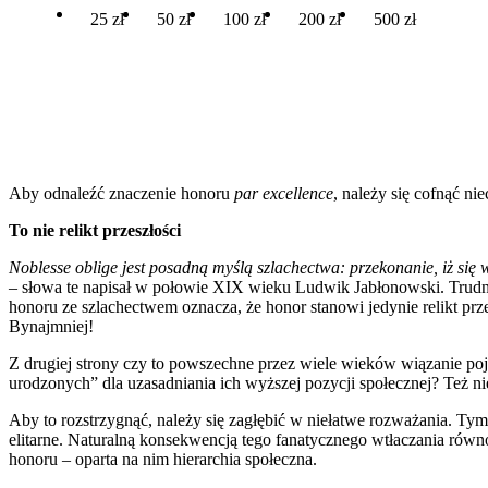
25 zł
50 zł
100 zł
200 zł
500 zł
Aby odnaleźć znaczenie honoru
par excellence
, należy się cofnąć ni
To nie relikt przeszłości
Noblesse oblige jest posadną myślą szlachectwa: przekonanie, iż się 
– słowa te napisał w połowie XIX wieku Ludwik Jabłonowski. Trudno
honoru ze szlachectwem oznacza, że honor stanowi jedynie relikt prz
Bynajmniej!
Z drugiej strony czy to powszechne przez wiele wieków wiązanie poj
urodzonych” dla uzasadniania ich wyższej pozycji społecznej? Też ni
Aby to rozstrzygnąć, należy się zagłębić w niełatwe rozważania. Ty
elitarne. Naturalną konsekwencją tego fanatycznego wtłaczania równo
honoru – oparta na nim hierarchia społeczna.