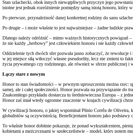
Stan szlachecki, obok innych niewątpliwych przyczyn jego powstania
istotne jest jednak rozróżnienie pomiędzy samą istotą honoru, który 
Po pierwsze, przynależność danej konkretnej rodziny do sanu szlache
Po drugie – i może właśnie to jest najważniejsze – żadne ludzkie pra
Dlatego należy odróżnić – mimo ważnych historycznych powiązań – pr
że nie każdy „herbowy” jest człowiekiem honoru i nie każdy człowie
Oddzielenie tych dwóch sfer pozwala jasno zobaczyć, że rewolucje i
w jej miejsce siłą wtłoczyć własne pseudoelity, lecz nie zmieni to fak
życia prywatnego czy rodzinnego, ale również w sferze publicznej i
Łączy stare z nowym
Honor to stan świadomości – w pewnym uproszczeniu można rzec: sprawn
samej, ale i całej społeczności. Honor pozwala na przywiązanie do tra
Znakomitego przykładu dostarcza tu średniowieczna Europa – z jednej
Honor zaś miał wtedy ogromne znaczenie w krajach cywilizacji chrześ
W cywilizacji honoru, o jakiej wspominał Plinio Corrêa de Oliveir
globalistów są oczywistością. Beneficjentami honoru jako podstawy cyw
To właśnie honor dobitnie pokazuje, że ponad wykształceniem, pien
kobietami a mężczyznami w społeczeństwie – model, który potem moż