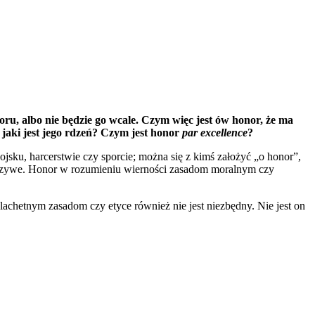
noru, albo nie będzie go wcale. Czym więc jest ów honor, że ma
 jaki jest jego rdzeń? Czym jest honor
par excellence
?
sku, harcerstwie czy sporcie; można się z kimś założyć „o honor”,
fałszywe. Honor w rozumieniu wierności zasadom moralnym czy
achetnym zasadom czy etyce również nie jest niezbędny. Nie jest on