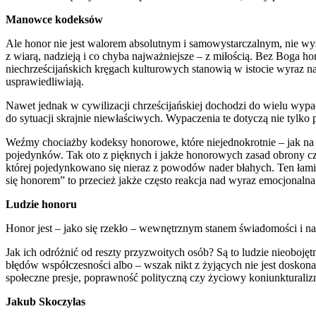
Manowce kodeksów
Ale honor nie jest walorem absolutnym i samowystarczalnym, nie wy
z wiarą, nadzieją i co chyba najważniejsze – z miłością. Bez Boga 
niechrześcijańskich kręgach kulturowych stanowią w istocie wyraz n
usprawiedliwiają.
Nawet jednak w cywilizacji chrześcijańskiej dochodzi do wielu wypa
do sytuacji skrajnie niewłaściwych. Wypaczenia te dotyczą nie tylko 
Weźmy chociażby kodeksy honorowe, które niejednokrotnie – jak na 
pojedynków. Tak oto z pięknych i jakże honorowych zasad obrony czc
której pojedynkowano się nieraz z powodów nader błahych. Ten łamią
się honorem” to przecież jakże często reakcja nad wyraz emocjonal
Ludzie honoru
Honor jest – jako się rzekło – wewnętrznym stanem świadomości i na 
Jak ich odróżnić od reszty przyzwoitych osób? Są to ludzie nieobojęt
błędów współczesności albo – wszak nikt z żyjących nie jest dosko
społeczne presje, poprawność polityczną czy życiowy koniunkturali
Jakub Skoczylas