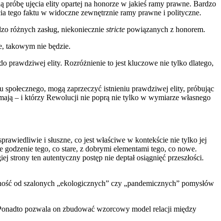
 próbę ujęcia elity opartej na honorze w jakieś ramy prawne. Bardzo
ęcia tego faktu w widoczne zewnętrznie ramy prawne i polityczne.
dzo różnych zasług, niekoniecznie
stricte
powiązanych z honorem.
ie, takowym nie będzie.
prawdziwej elity. Rozróżnienie to jest kluczowe nie tylko dlatego,
 społecznego, mogą zaprzeczyć istnieniu prawdziwej elity, próbując
nor mają – i którzy Rewolucji nie poprą nie tylko w wymiarze własnego
awiedliwie i słuszne, co jest właściwe w kontekście nie tylko jej
ce godzenie tego, co stare, z dobrymi elementami tego, co nowe.
 strony ten autentyczny postęp nie deptał osiągnięć przeszłości.
 wolność od szalonych „ekologicznych” czy „pandemicznych” pomysłów
. Ponadto pozwala on zbudować wzorcowy model relacji między