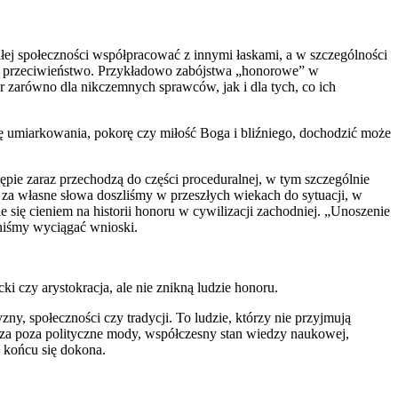
ej społeczności współpracować z innymi łaskami, a w szczególności
asne przeciwieństwo. Przykładowo zabójstwa „honorowe” w
r zarówno dla nikczemnych sprawców, jak i dla tych, co ich
tę umiarkowania, pokorę czy miłość Boga i bliźniego, dochodzić może
pie zaraz przechodzą do części proceduralnej, w tym szczególnie
 za własne słowa doszliśmy w przeszłych wiekach do sytuacji, w
się cieniem na historii honoru w cywilizacji zachodniej. „Unoszenie
nniśmy wyciągać wnioski.
i czy arystokracja, ale nie znikną ludzie honoru.
ny, społeczności czy tradycji. To ludzie, którzy nie przyjmują
cza poza polityczne mody, współczesny stan wiedzy naukowej,
 końcu się dokona.