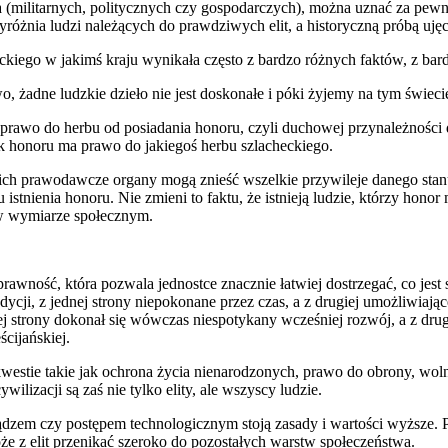
 (militarnych, politycznych czy gospodarczych), można uznać za pewną
wyróżnia ludzi należących do prawdziwych elit, a historyczną próbą uj
ckiego w jakimś kraju wynikała często z bardzo różnych faktów, z bar
wo, żadne ludzkie dzieło nie jest doskonałe i póki żyjemy na tym świec
awo do herbu od posiadania honoru, czyli duchowej przynależności do 
k honoru ma prawo do jakiegoś herbu szlacheckiego.
 ich prawodawcze organy mogą znieść wszelkie przywileje danego stanu
tu istnienia honoru. Nie zmieni to faktu, że istnieją ludzie, którzy ho
 w wymiarze społecznym.
ość, która pozwala jednostce znacznie łatwiej dostrzegać, co jest spr
dycji, z jednej strony niepokonane przez czas, a z drugiej umożliwiają
 strony dokonał się wówczas niespotykany wcześniej rozwój, a z drugiej
cijańskiej.
a, kwestie takie jak ochrona życia nienarodzonych, prawo do obrony,
ilizacji są zaś nie tylko elity, ale wszyscy ludzie.
iądzem czy postępem technologicznym stoją zasady i wartości wyższe
e z elit przenikać szeroko do pozostałych warstw społeczeństwa.